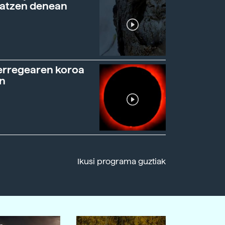
ratzen denean
erregearen koroa
n
Ikusi programa guztiak