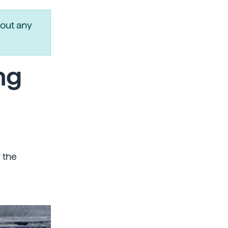
out any
ng
y the