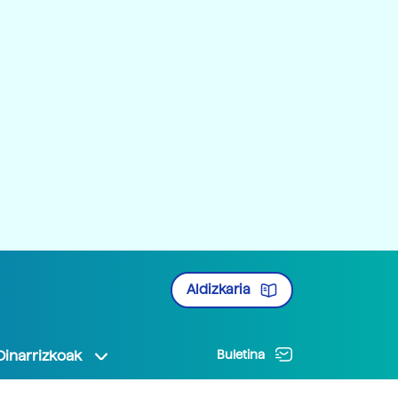
Aldizkaria
Oinarrizkoak
Buletina