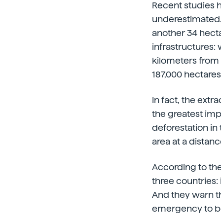
Recent studies h
underestimated. 
another 34 hecta
infrastructures: 
kilometers from t
187,000 hectares
In fact, the extr
the greatest imp
deforestation in
area at a distanc
According to the
three countries
And they warn th
emergency to be f