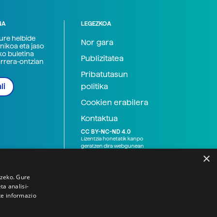
NA
LEGEZKOA
zure helbide
Nor gara
nikoa eta jaso
ko buletina
Publizitatea
arrera-ontzian
Pribatutasun
politika
li
Cookien erabilera
Kontaktua
CC BY-NC-ND 4.0
Lizentzia honetatik kanpo
geratzen dira webgunean
argitaratutako baliabide
×
grafikoak (argazki eta
ilustrazioak), baita Elhuyar ez
den bestelako erakunde eta
tzeko. Gure
norbanakoek idatzitakoak
a analisi-
ere. Kanpo-esteken bidez
te informazio
emandako edukiak esteka
horietan agertzen den
lizentziapean daude,