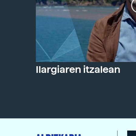
Ilargiaren itzalean