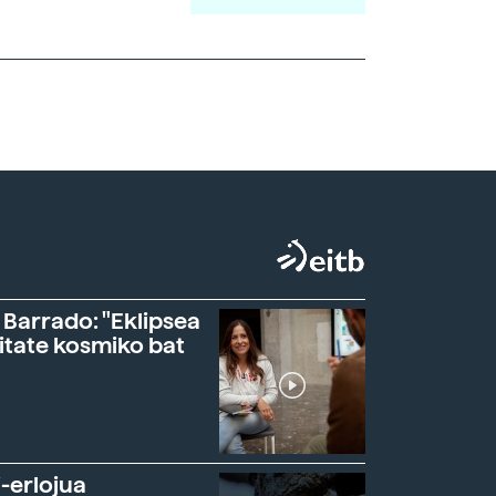
 Barrado: "Eklipsea
itate kosmiko bat
-erlojua