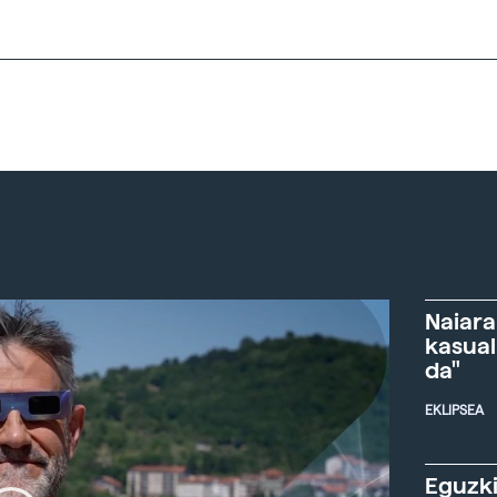
Naiara
kasual
da"
EKLIPSEA
Eguzki