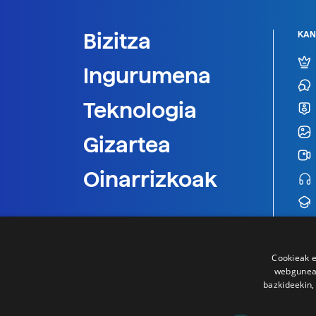
Bizitza
KAN
Ingurumena
Teknologia
Gizartea
Oinarrizkoak
Cookieak e
webgunear
bazkideekin,