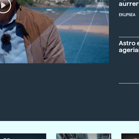
aurre
EKLIPSEA
Astro 
ageria