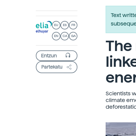
Text writ
subsequen
EU
ES
FR
EN
CA
GA
The 
link
Partekatu
ene
Scientists w
climate eme
deforestati