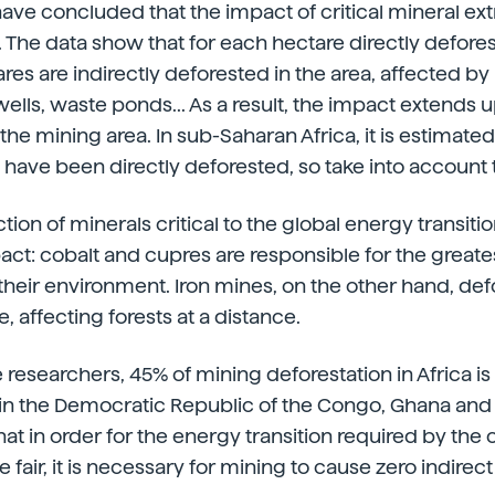
ave concluded that the impact of critical mineral extr
The data show that for each hectare directly defore
res are indirectly deforested in the area, affected b
wells, waste ponds... As a result, the impact extends u
he mining area. In sub-Saharan Africa, it is estimated
 have been directly deforested, so take into account 
action of minerals critical to the global energy transiti
act: cobalt and cupres are responsible for the greate
 their environment. Iron mines, on the other hand, def
e, affecting forests at a distance.
 researchers, 45% of mining deforestation in Africa i
: in the Democratic Republic of the Congo, Ghana an
at in order for the energy transition required by the 
air, it is necessary for mining to cause zero indirect