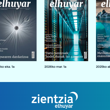
ko eka. 1a
2026ko mar. 1a
2025ko ab