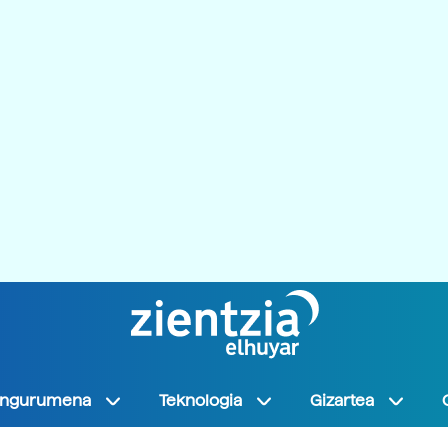
Ingurumena
Teknologia
Gizartea