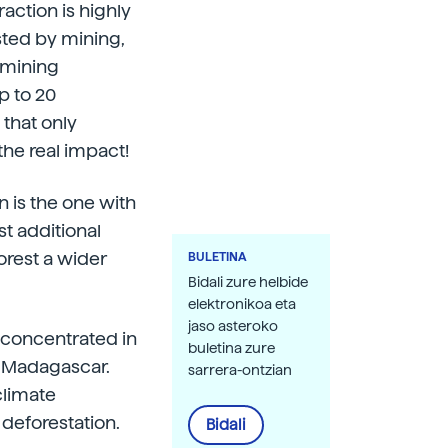
action is highly
sted by mining,
y mining
p to 20
 that only
the real impact!
on is the one with
st additional
orest a wider
BULETINA
Bidali zure helbide
elektronikoa eta
jaso asteroko
s concentrated in
buletina zure
d Madagascar.
sarrera-ontzian
climate
 deforestation.
Bidali