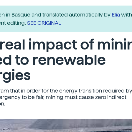
ten in Basque and translated automatically by
Elia
with
t editing.
SEE ORIGINAL
real impact of mini
ed to renewable
rgies
arn that in order for the energy transition required b
rgency to be fair, mining must cause zero indirect
on.