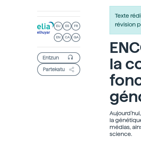
Texte réd
révision 
EU
ES
FR
EN
CA
GA
ENC
la 
Partekatu
fon
gén
Aujourd'hui,
la génétiqu
médias, ain
science.