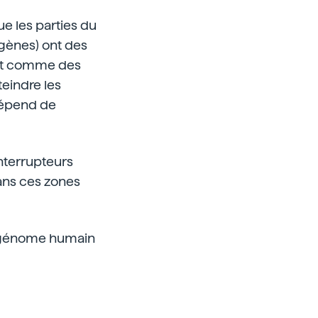
e les parties du
 gènes) ont des
nent comme des
teindre les
 dépend de
interrupteurs
dans ces zones
du génome humain