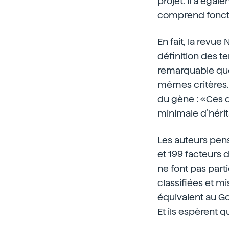
projet. Il a éga
comprend foncti
En fait, la revue
définition des t
remarquable que 
mêmes critères. O
du gène : «Ces d
minimale d’hérit
Les auteurs pense
et 199 facteurs d
ne font pas par
classifiées et m
équivalent au G
Et ils espèrent q