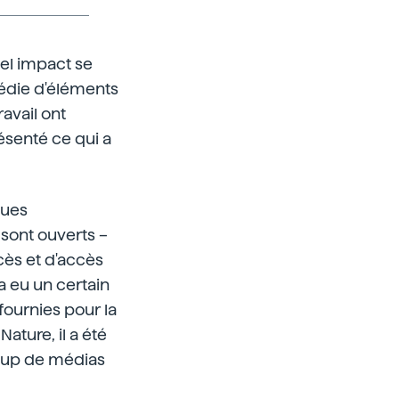
tel impact se
édie d'éléments
avail ont
ésenté ce qui a
vues
sont ouverts –
ccès et d'accès
a eu un certain
fournies pour la
Nature, il a été
coup de médias