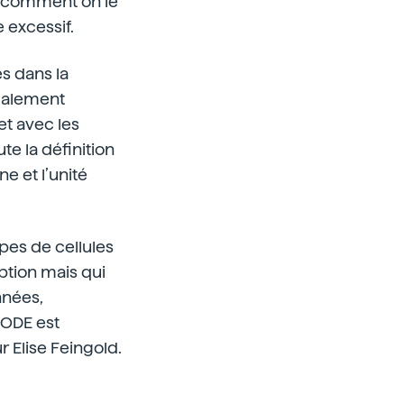
nt comment on le
 excessif.
és dans la
également
et avec les
te la définition
e et l’unité
ypes de cellules
iption mais qui
nnées,
CODE est
 Elise Feingold.