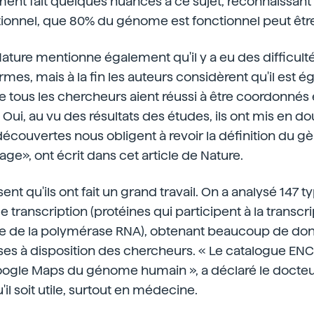
lement fait quelques nuances à ce sujet, reconnaissa
onnel, que 80% du génome est fonctionnel peut être
 Nature mentionne également qu'il y a eu des difficult
ermes, mais à la fin les auteurs considèrent qu'il est 
tous les chercheurs aient réussi à être coordonnés 
ui, au vu des résultats des études, ils ont mis en dou
écouvertes nous obligent à revoir la définition du gèn
age», ont écrit dans cet article de Nature.
nt qu'ils ont fait un grand travail. On a analysé 147 t
e transcription (protéines qui participent à la transcr
tie de la polymérase RNA), obtenant beaucoup de do
ises à disposition des chercheurs. « Le catalogue EN
oogle Maps du génome humain », a déclaré le docteur
u'il soit utile, surtout en médecine.