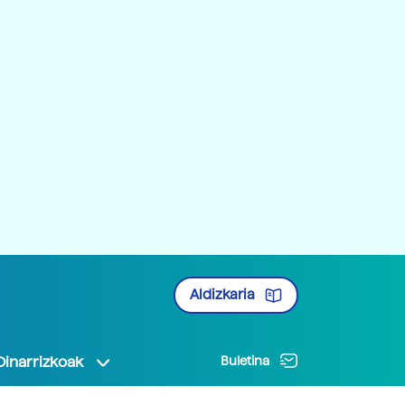
Aldizkaria
Oinarrizkoak
Buletina