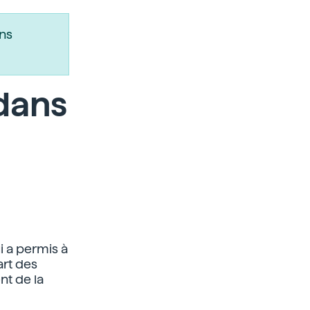
ns
dans
i a permis à
art des
nt de la