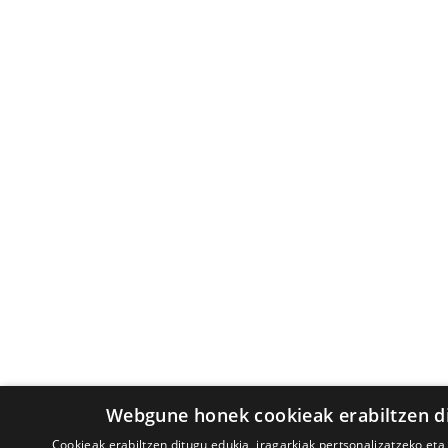
Webgune honek cookieak erabiltzen d
Cookieak erabiltzen ditugu edukia, iragarkiak pertsonalizatzeko eta