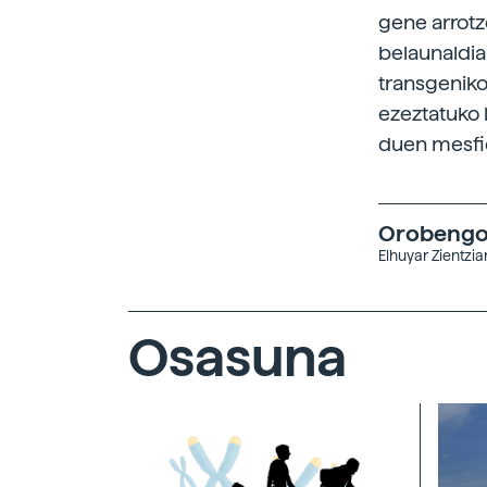
gene arrotz
belaunaldia
transgeniko
ezeztatuko 
duen mesfid
Orobengoa
Elhuyar Zientzi
Osasuna