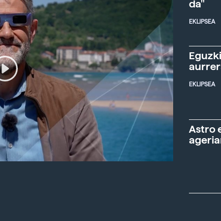
da"
EKLIPSEA
Eguzki
aurre
EKLIPSEA
Astro 
ageria