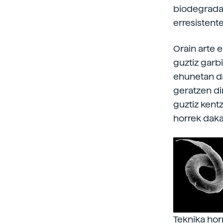
biodegradag
erresistent
Orain arte 
guztiz garb
ehunetan da
geratzen di
guztiz kent
horrek daka
Teknika hor