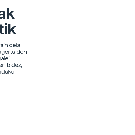
ak
tik
ain dela
 agertu den
aiei
en bidez,
enduko