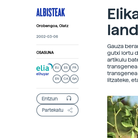
ALBISTEAK
Elik
land
Orobengoa, Olatz
2002-03-06
Gauza berar
gutxi lortu 
OSASUNA
artikulu bat
transgenea 
EU
ES
FR
transgenea
EN
CA
GA
litzateke, et
Partekatu