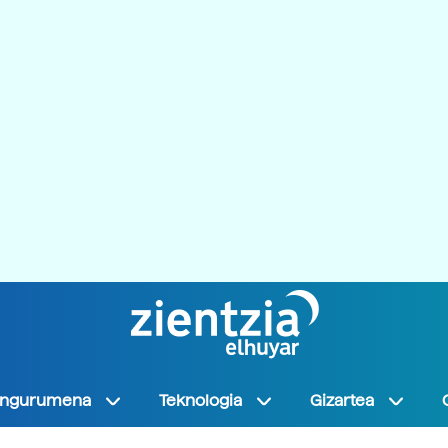
Ingurumena
Teknologia
Gizartea