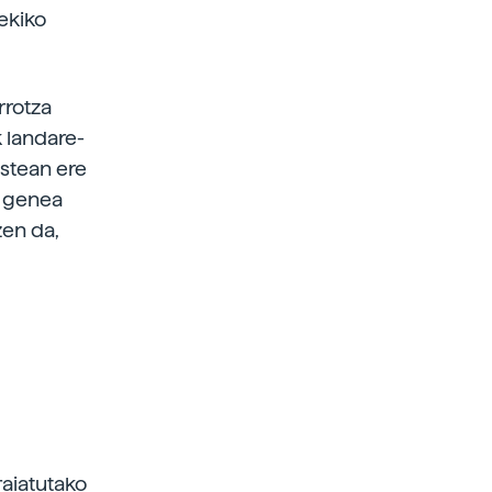
ekiko
rrotza
 landare-
stean ere
a genea
zen da,
raiatutako