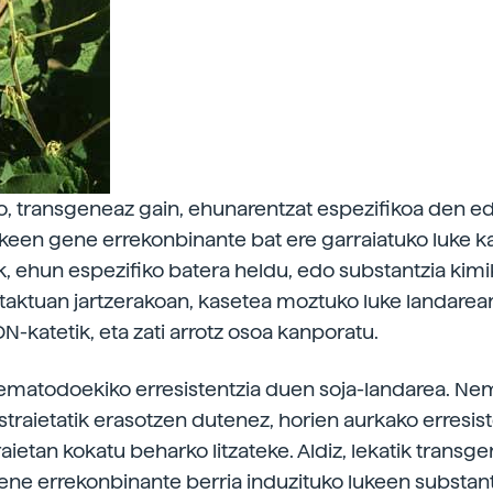
ko, transgeneaz gain, ehunarentzat espezifikoa den e
ekeen gene errekonbinante bat ere garraiatuko luke k
, ehun espezifiko batera heldu, edo substantzia kimi
taktuan jartzerakoan, kasetea moztuko luke landarea
DN-katetik, eta zati arrotz osoa kanporatu.
ematodoekiko erresistentzia duen soja-landarea. N
straietatik erasotzen dutenez, horien aurkako erresist
aietan kokatu beharko litzateke. Aldiz, lekatik transg
ene errekonbinante berria induzituko lukeen substant