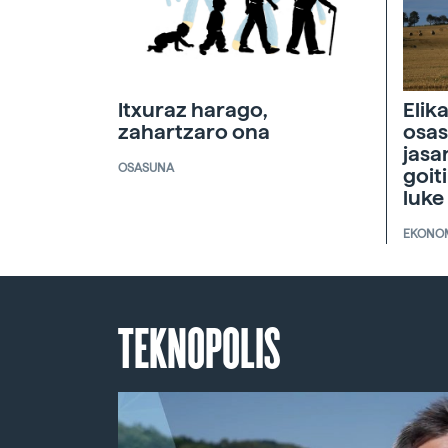
Itxuraz harago,
Elik
zahartzaro ona
osas
jasa
OSASUNA
goit
luke
EKONO
TEKNOPOLIS