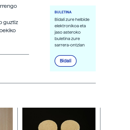
urrengo
BULETINA
Bidali zure helbide
o guztiz
elektronikoa eta
koekiko
jaso asteroko
buletina zure
sarrera-ontzian
Bidali