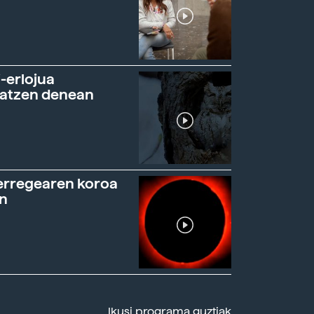
-erlojua
ratzen denean
erregearen koroa
n
Ikusi programa guztiak