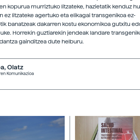
en kopurua murriztuko litzateke, hazietatik kenduz h
n ez litzateke agertuko eta elikagai transgenikoa ez-
tik banatzeak dakarren kostu ekonomikoa gutxitu ed
luke. Horrekin guztiarekin jendeak landare transgeni
antza gainditzea dute helburu.
, Olatz
aren Komunikazioa