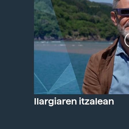
Ilargiaren itzalean