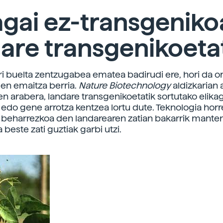
agai ez-transgeniko
are transgenikoeta
i buelta zentzugabea ematea badirudi ere, hori da or
den emaitza berria.
Nature
Biotechnology
aldizkarian
en arabera, landare transgenikoetatik sortutako elikag
edo gene arrotza kentzea lortu dute. Teknologia horr
 beharrezkoa den landarearen zatian bakarrik mant
a beste zati guztiak garbi utzi.