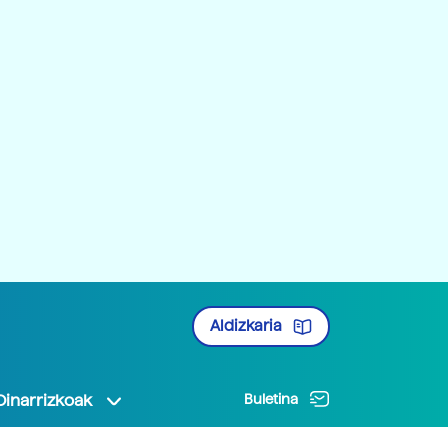
Aldizkaria
Oinarrizkoak
Buletina