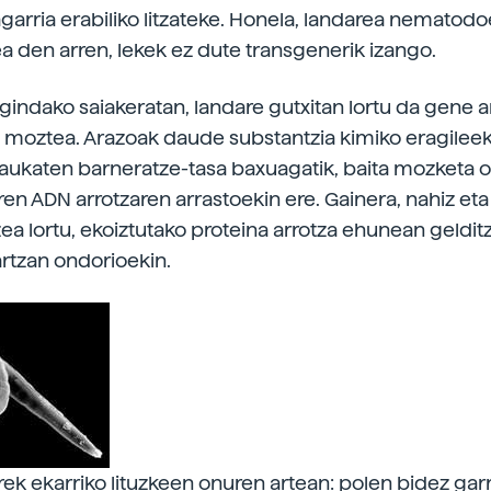
arria erabiliko litzateke. Honela, landarea nematodo
ea den arren, lekek ez dute transgenerik izango.
egindako saiakeratan, landare gutxitan lortu da gene a
i moztea. Arazoak daude substantzia kimiko eragileek
ukaten barneratze-tasa baxuagatik, baita mozketa o
ren ADN arrotzaren arrastoekin ere. Gainera, nahiz et
zea lortu, ekoiztutako proteina arrotza ehunean geldit
rtzan ondorioekin.
rek ekarriko lituzkeen onuren artean: polen bidez gar