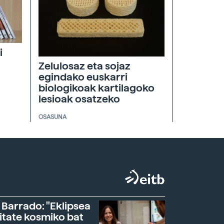
i
Zelulosaz eta sojaz
egindako euskarri
biologikoak kartilagoko
lesioak osatzeko
OSASUNA
 Barrado: "Eklipsea
itate kosmiko bat