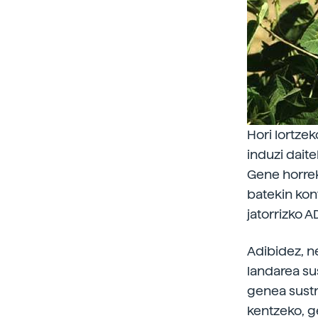
Hori lortze
induzi dait
Gene horrek
batekin kon
jatorrizko A
Adibidez, n
landarea su
genea sustr
kentzeko, g