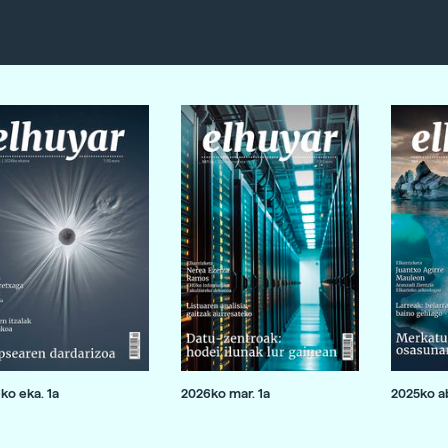
ko eka. 1a
2026ko mar. 1a
2025ko ab