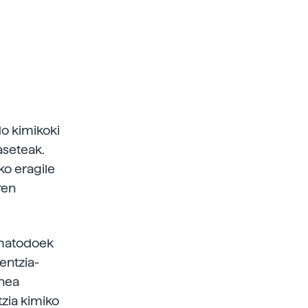
do kimikoki
aseteak.
ko eragile
ren
ematodoek
entzia-
enea
zia kimiko