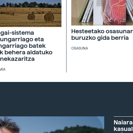
Hesteetako osasunar
agai-sistema
buruzko gida berria
ungarriago eta
ngarriago batek
OSASUNA
ik behera aldatuko
 nekazaritza
MIA
Naiara
kasual