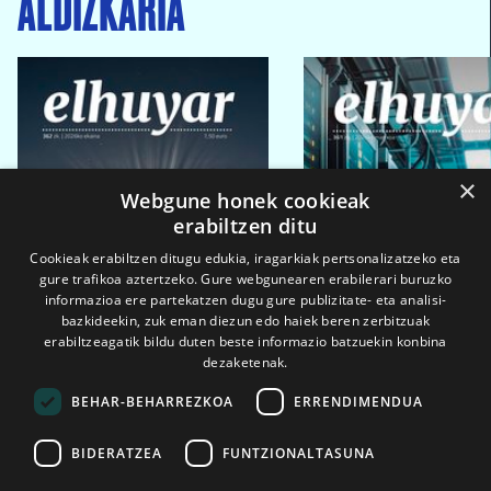
ALDIZKARIA
×
Webgune honek cookieak
erabiltzen ditu
Cookieak erabiltzen ditugu edukia, iragarkiak pertsonalizatzeko eta
gure trafikoa aztertzeko. Gure webgunearen erabilerari buruzko
informazioa ere partekatzen dugu gure publizitate- eta analisi-
bazkideekin, zuk eman diezun edo haiek beren zerbitzuak
erabiltzeagatik bildu duten beste informazio batzuekin konbina
dezaketenak.
BEHAR-BEHARREZKOA
ERRENDIMENDUA
BIDERATZEA
FUNTZIONALTASUNA
2026ko eka. 1a
2026ko mar. 1a