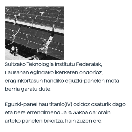
Suitzako Teknologia Institutu Federalak,
Lausanan egindako ikerketen ondorioz,
eraginkortasun handiko eguzki-panelen mota
berria garatu dute.
Eguzki-panel hau titanio(IV) oxidoz osaturik dago
eta bere errendimendua % 33koa da; orain
arteko panelen bikoitza, hain zuzen ere.