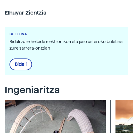
Elhuyar Zientzia
BULETINA
Bidali zure helbide elektronikoa eta jaso asteroko buletina
zure sarrera-ontzian
Bidali
Ingeniaritza