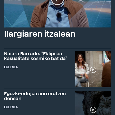
Ilargiaren itzalean
Naiara Barrado: "Eklipsea
kasualitate kosmiko bat da"
EKLIPSEA
Eguzki-erlojua aurreratzen
denean
EKLIPSEA