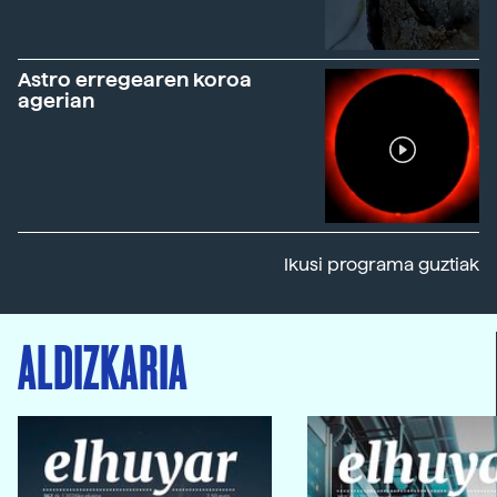
Astro erregearen koroa
agerian
Ikusi programa guztiak
ALDIZKARIA