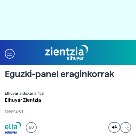
Eguzki-panel eraginkorrak
Elhuyar aldizkaria: 138
Elhuyar Zientzia
1998-12-01
EU