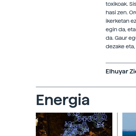
toxikoak. S
hasi zen. O
ikerketan e
egin da, et
da. Gaur eg
dezake eta, 
Elhuyar Zi
Energia