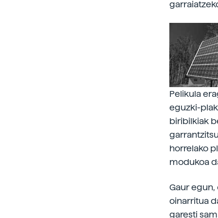
garraiatzek
Pelikula er
eguzki-plak
biribilkiak 
garrantzits
horrelako p
modukoa d
Gaur egun, 
oinarritua d
garesti sama