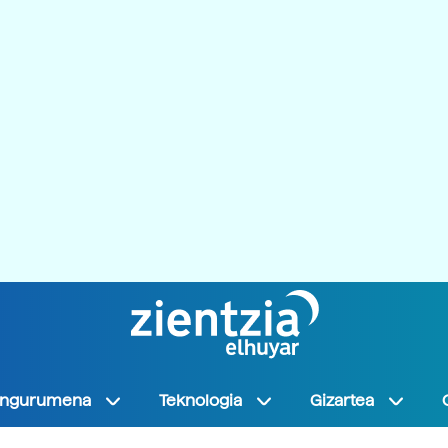
Ingurumena
Teknologia
Gizartea