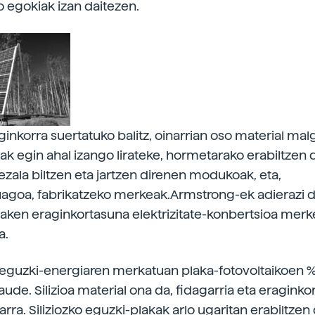
o egokiak izan daitezen.
aginkorra suertatuko balitz, oinarrian oso material ma
ak egin ahal izango lirateke, hormetarako erabiltzen 
bezala biltzen eta jartzen direnen modukoak, eta,
uagoa, fabrikatzeko merkeak.Armstrong-ek adierazi 
laken eraginkortasuna elektrizitate-konbertsioa merk
a.
eguzki-energiaren merkatuan plaka-fotovoltaikoen % 
aude. Silizioa material ona da, fidagarria eta eraginko
rra. Siliziozko eguzki-plakak arlo ugaritan erabiltzen 