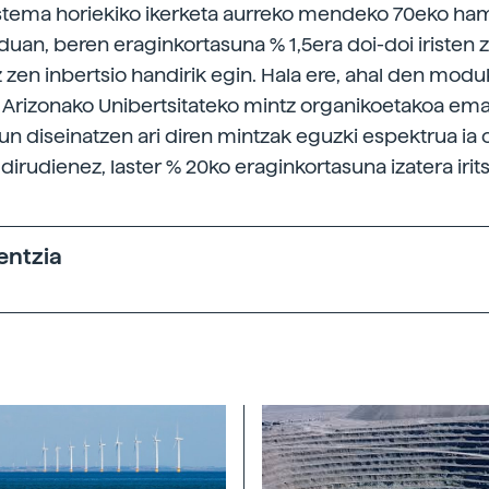
istema horiekiko ikerketa aurreko mendeko 70eko h
rduan, beren eraginkortasuna % 1,5era doi-doi iristen 
z zen inbertsio handirik egin. Hala ere, ahal den modu
a Arizonako Unibertsitateko mintz organikoetakoa ema
un diseinatzen ari diren mintzak eguzki espektrua ia 
dirudienez, laster % 20ko eraginkortasuna izatera irits
entzia