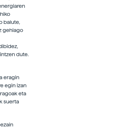
-energiaren
ohiko
o balute,
iz gehiago
dibidez,
aintzen dute.
a eragin
re egin izan
orragoak eta
k suerta
bezain