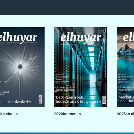
ko eka. 1a
2026ko mar. 1a
2025ko ab