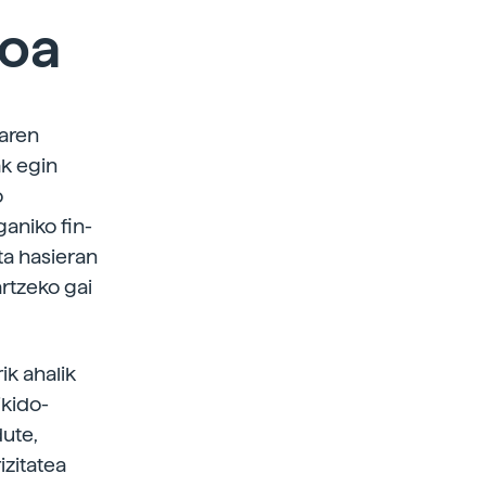
goa
iaren
ak egin
o
ganiko fin-
ta hasieran
artzeko gai
ik ahalik
ikido-
dute,
izitatea