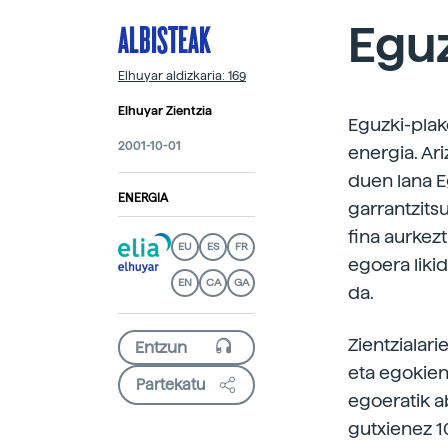
ALBISTEAK
Egu
Elhuyar aldizkaria: 169
Elhuyar Zientzia
Eguzki-plak
2001-10-01
energia. Ar
duen lana E
ENERGIA
garrantzitsu
fina aurkez
EU
ES
FR
egoera liki
EN
CA
GA
da.
Zientzialari
eta egokiena
Partekatu
egoeratik a
gutxienez 1