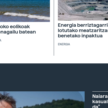
Energia berriztagarri
soko eolikoak
lotutako meatzaritz
nagailu batean
benetako inpaktua
A
ENERGIA
Naiara
kasual
da"