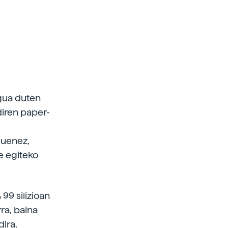
lgua duten
diren paper-
duenez,
e egiteko
99 silizioan
rra, baina
dira,