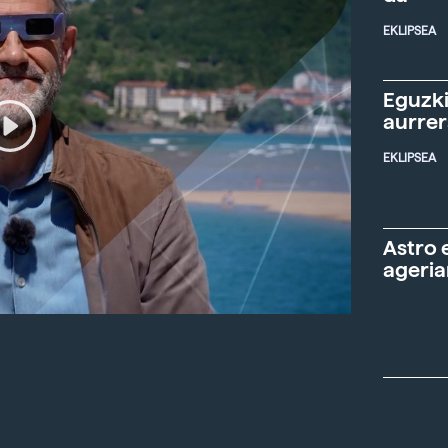
EKLIPSEA
Eguzki
aurre
EKLIPSEA
Astro 
ageria