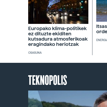
Itsa
Europako klima-politikek
orde
ez dituzte ekiditen
kutsadura atmosferikoak
ENERGI
eragindako heriotzak
OSASUNA
TEKNOPOLIS