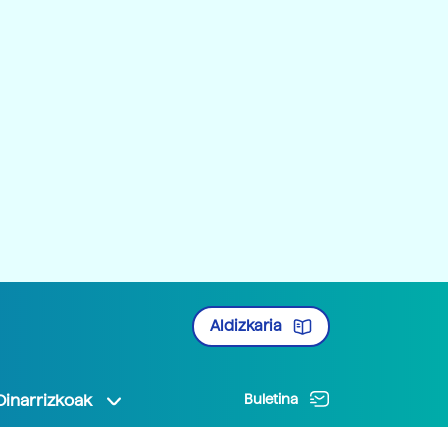
Aldizkaria
Oinarrizkoak
Buletina