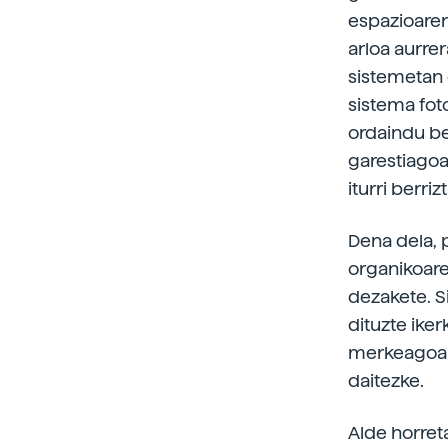
espazioaren
arloa aurrer
sistemetan 
sistema fot
ordaindu be
garestiagoa
iturri berri
Dena dela, 
organikoare
dezakete. Si
dituzte iker
merkeagoak 
daitezke.
Alde horret