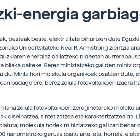
zki-energia garbia
ek, besteak beste, elektrizitate bihurtzen dute Eguzk
izonako Unibertsitateko Neal R. Armstrong zientzialari
guzkiaren energiaz baliatzeko bideetan aurrerapaus
a bilaka daiteke. Berez mihiztatzeko gai den mintz or
tu du. Mintz hori molekula organikoek osatzen dute, e
doan badago ere, berez zelula fotovoltaikoen izaera h
en lana zelula fotovoltaikoen zereginetarako molekular
k diseinatzea, sintetizatzea eta karakterizatzea da. L
biatuta, molekula horiek mihiztatzeko gai izan behar 
00 nanometroko geruza osatu arte, eta, horrela, elektr