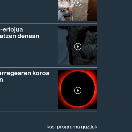
-erlojua
ratzen denean
erregearen koroa
n
Ikusi programa guztiak