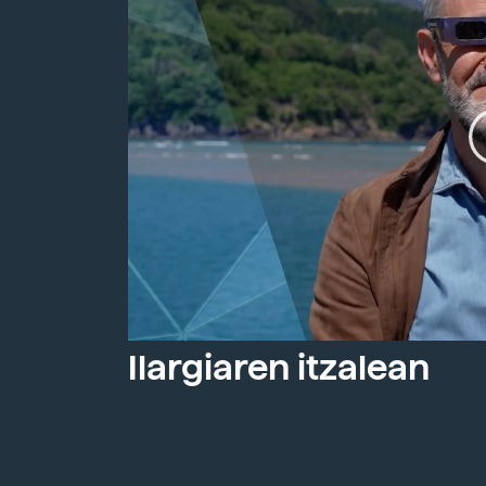
Ilargiaren itzalean