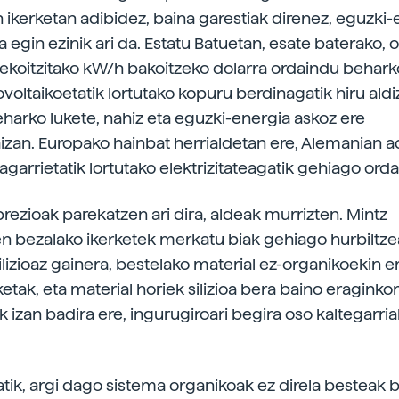
 ikerketan adibidez, baina garestiak direnez, eguzki
a egin ezinik ari da. Estatu Batuetan, esate baterako, 
ekoitzitako kW/h bakoitzeko dolarra ordaindu behark
ovoltaikoetatik lortutako kopuru berdinagatik hiru ald
harko lukete, nahiz eta eguzki-energia askoz ere
izan. Europako hainbat herrialdetan ere, Alemanian a
ztagarrietatik lortutako elektrizitateagatik gehiago ord
prezioak parekatzen ari dira, aldeak murrizten. Mintz
n bezalako ikerketek merkatu biak gehiago hurbiltze
lizioaz gainera, bestelako material ez-organikoekin e
ketak, eta material horiek silizioa bera baino eragink
izan badira ere, ingurugiroari begira oso kaltegarria
atik, argi dago sistema organikoak ez direla besteak 