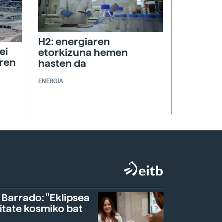
H2: energiaren
ei
etorkizuna hemen
aren
hasten da
ENERGIA
 Barrado: "Eklipsea
itate kosmiko bat