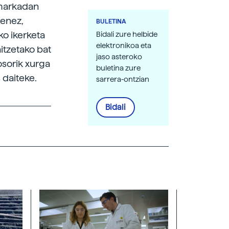
amarkadan
zenez,
BULETINA
ko ikerketa
Bidali zure helbide
elektronikoa eta
itzetako bat
jaso asteroko
osorik xurga
buletina zure
 daiteke.
sarrera-ontzian
Bidali