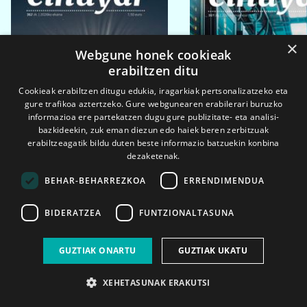
×
Webgune honek cookieak
erabiltzen ditu
Cookieak erabiltzen ditugu edukia, iragarkiak pertsonalizatzeko eta
gure trafikoa aztertzeko. Gure webgunearen erabilerari buruzko
informazioa ere partekatzen dugu gure publizitate- eta analisi-
bazkideekin, zuk eman diezun edo haiek beren zerbitzuak
erabiltzeagatik bildu duten beste informazio batzuekin konbina
dezaketenak.
BEHAR-BEHARREZKOA
ERRENDIMENDUA
BIDERATZEA
FUNTZIONALTASUNA
2026ko eka. 1a
2026ko mar. 1a
GUZTIAK ONARTU
GUZTIAK UKATU
XEHETASUNAK ERAKUTSI