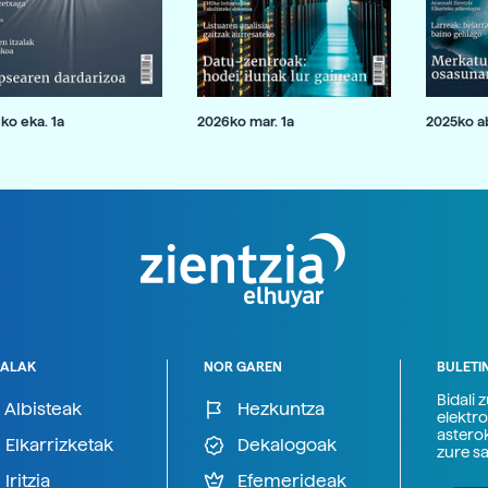
ko eka. 1a
2026ko mar. 1a
2025ko ab
ALAK
NOR GAREN
BULETI
Bidali 
Albisteak
Hezkuntza
elektro
astero
Elkarrizketak
Dekalogoak
zure s
Iritzia
Efemerideak