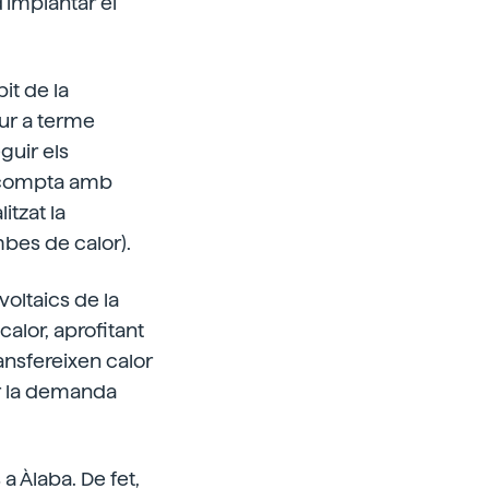
d'implantar el
it de la
dur a terme
guir els
PV compta amb
itzat la
mbes de calor).
voltaics de la
alor, aprofitant
ransfereixen calor
zar la demanda
a Àlaba. De fet,