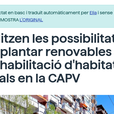
ctat en basc i traduït automàticament per
Elia
i sense 
r. MOSTRA
L’ORIGINAL
itzen les possibilita
plantar renovables
ehabilitació d'habit
als en la CAPV