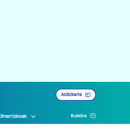
Aldizkaria
Oinarrizkoak
Buletina