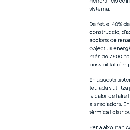
general, els edif
sistema.
De fet, el 40% de
construcció, d'a
accions de rehab
objectius energè
més de 7.600 hab
possibilitat d'im
En aquests sistem
teulada s'utilit
la calor de l'air
als radiadors. En
tèrmica i distribu
Per a això, han 