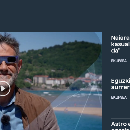
Naiara
kasual
da"
EKLIPSEA
Eguzki
aurre
EKLIPSEA
Astro 