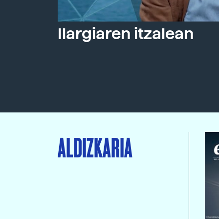
Ilargiaren itzalean
ALDIZKARIA