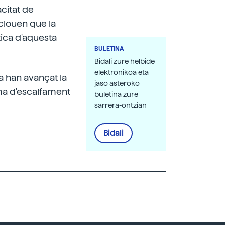
acitat de
clouen que la
tica d'aquesta
BULETINA
Bidali zure helbide
elektronikoa eta
a han avançat la
jaso asteroko
ema d'escalfament
buletina zure
sarrera-ontzian
Bidali