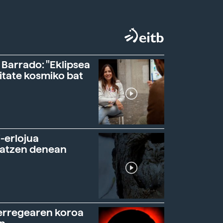
 Barrado: "Eklipsea
itate kosmiko bat
-erlojua
ratzen denean
erregearen koroa