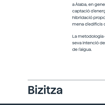
a Àlaba, en gener
captació d'energ
hibridació propo
mena d'edificis d
La metodologia q
seva intenció de
de l'aigua.
Bizitza