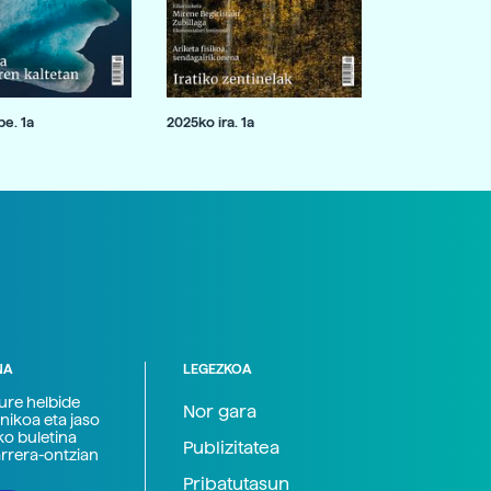
e. 1a
2025ko ira. 1a
NA
LEGEZKOA
zure helbide
Nor gara
nikoa eta jaso
ko buletina
Publizitatea
arrera-ontzian
Pribatutasun