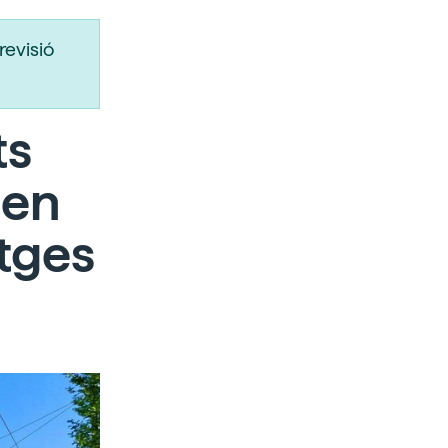
revisió
ts
 en
atges