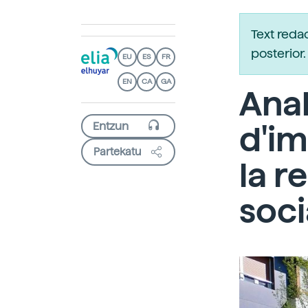
Text reda
posterio
EU
ES
FR
EN
CA
GA
Anal
d'im
Partekatu
la r
soci