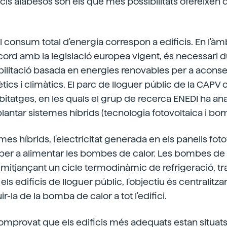
icis alabesos són els que més possibilitats ofereixen 
l consum total d'energia correspon a edificis. En l'àmb
cord amb la legislació europea vigent, és necessari 
ilitació basada en energies renovables per a aconse
tics i climàtics. El parc de lloguer públic de la CA
itatges, en les quals el grup de recerca ENEDI ha anal
plantar sistemes híbrids (tecnologia fotovoltaica i bo
es híbrids, l'electricitat generada en els panells foto
za per a alimentar les bombes de calor. Les bombes de c
e i mitjançant un cicle termodinàmic de refrigeració, t
 els edificis de lloguer públic, l'objectiu és centralit
ir-la de la bomba de calor a tot l'edifici.
comprovat que els edificis més adequats estan situats 