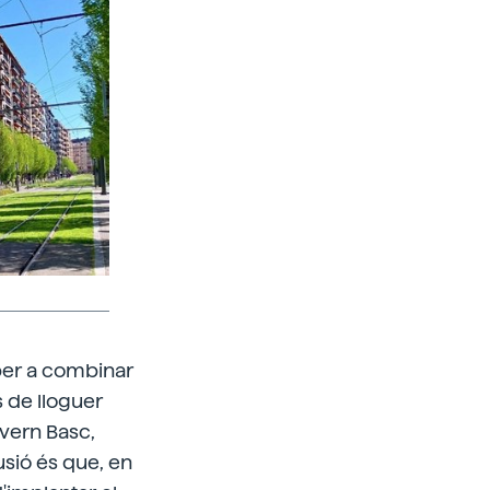
 per a combinar
s de lloguer
overn Basc,
usió és que, en