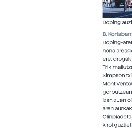
Doping auzi
B. Kortabarr
Doping-aren 
hona areago
ere, drogak 
Trikimailut
Simpson txir
Mont Ventou
gorputzean 
izan zuen o
aren aurkako
Olinpiadeta
kirol guztie