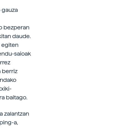
o gauza
eko bezperan
kitan daude.
a egiten
mendu-saioak
rrez
 berriz
sandako
xiki-
ra baitago.
a zalantzan
ping-a,