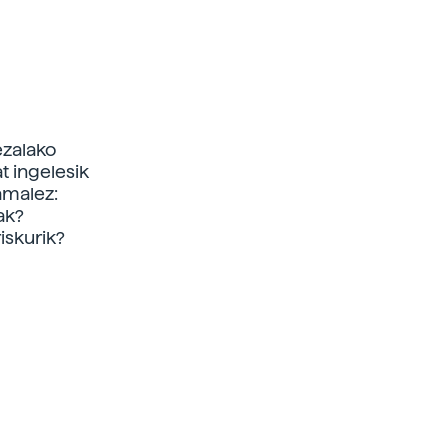
bezalako
t ingelesik
amalez:
ak?
iskurik?