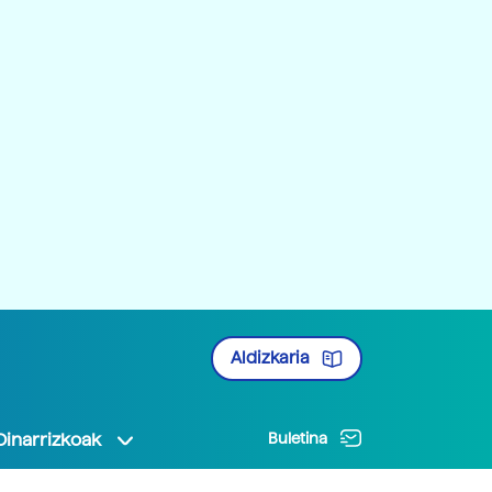
Aldizkaria
Oinarrizkoak
Buletina