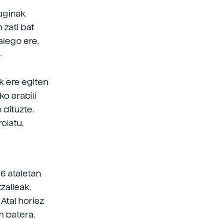
laginak
 zati bat
alego ere,
-
ak ere egiten
ko erabili
 dituzte,
olatu.
6 ataletan
zaileak,
Atal horiez
n batera,