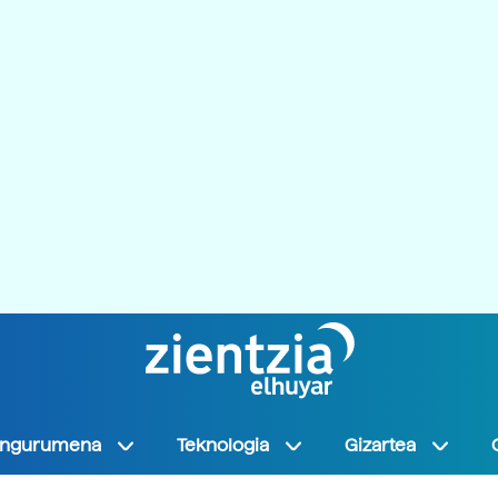
Ingurumena
Teknologia
Gizartea