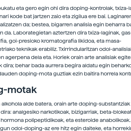
bukatu eta gero egin ohi dira doping-kontrolak, txiza-
nari kode bat jartzen zaio eta zigilua ere bai. Laginaren
alizatzen da; bestea, bigarren analisia egin beharra b
n da. Laborategietan aztertzen dira txiza-laginak, gas
ia, goi-presioko kromatografia likidoa, eta masa-
iako teknikak erabiliz. Txirrindularitzan odol-analisi
n agerpena dela eta. Horiek orain arte analisiak egite
k dira; behar bada aurrera begira aldatu egin beharko
auden doping-mota guztiak ezin baitira horrela kontr
g-motak
 alkohola alde batera, orain arte doping-substantziak 
dira: analgesiko narkotikoak, bizigarriak, beta-blokeat
, hormona polipeptidikoak, eta esteroide anabolikoak. 
egun odol-doping-az ere hitz egin daiteke, eta horreki