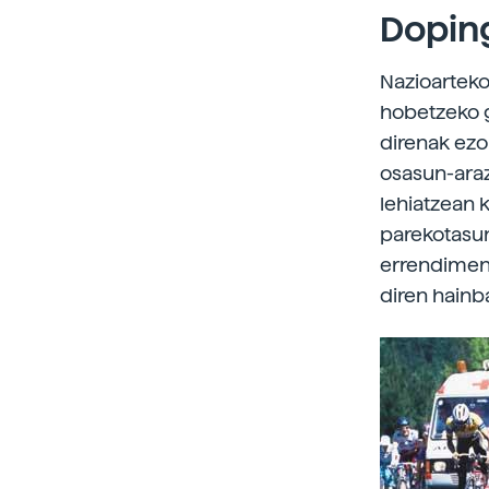
Dopin
Nazioarteko
hobetzeko g
direnak ezo
osasun-araz
lehiatzean 
parekotasun
errendimend
diren hainb