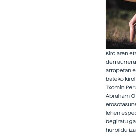
Kirolaren e
den aurrera
arropetan e
bateko kiro
Txomin Peru
Abraham Ola
erosotasune
lehen esped
begiratu ga
hurbildu iz