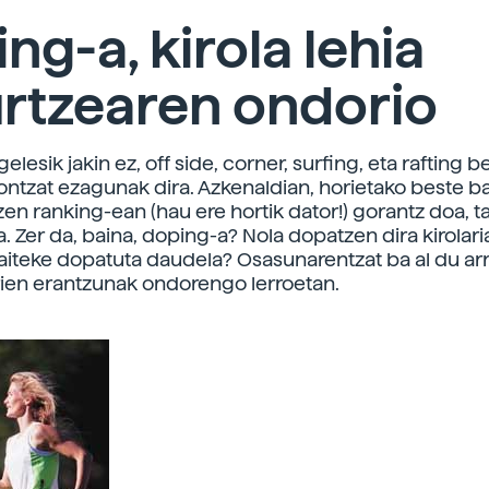
ng-a, kirola lehia
urtzearen ondorio
gelesik jakin ez, off side, corner, surfing, eta rafting 
iontzat ezagunak dira. Azkenaldian, horietako beste ba
zen ranking-ean (hau ere hortik dator!) gorantz doa, t
. Zer da, baina, doping-a? Nola dopatzen dira kirolari
daiteke dopatuta daudela? Osasunarentzat ba al du arr
ien erantzunak ondorengo lerroetan.