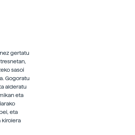
inez gertatu
 tresnetan,
zeko sasoi
da. Gogoratu
ta alderatu
mikan eta
iarako
ei, eta
 kirolera