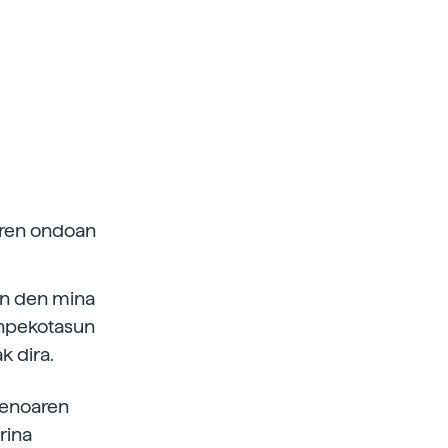
earen ondoan
en den mina
Menpekotasun
k dira.
igenoaren
rina