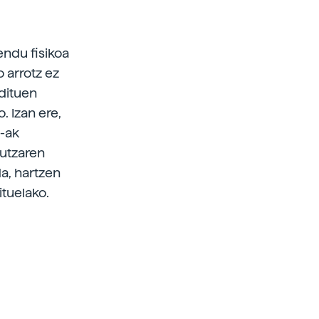
ndu fisikoa
 arrotz ez
 dituen
 Izan ere,
g-ak
putzaren
a, hartzen
ituelako.