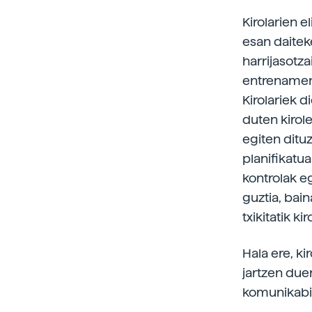
Kirolarien e
esan daiteke
harrijasotz
entrenamend
Kirolariek d
duten kirol
egiten dituz
planifikatu
kontrolak eg
guztia, bain
txikitatik k
Hala ere, k
jartzen du
komunikabid