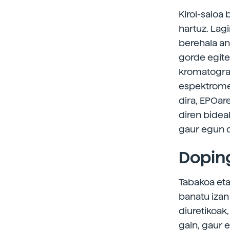
Kirol-saioa 
hartuz. Lagi
berehala an
gorde egite
kromatograf
espektrometr
dira, EPOare
diren bidea
gaur egun d
Dopin
Tabakoa eta
banatu izan 
diuretikoak
gain, gaur 