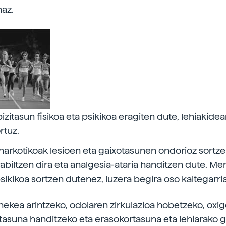
naz.
bizitasun fisikoa eta psikikoa eragiten dute, lehiakid
rtuz.
narkotikoak lesioen eta gaixotasunen ondorioz sortz
rabiltzen dira eta analgesia-ataria handitzen dute. 
psikikoa sortzen dutenez, luzera begira oso kaltegarria
, nekea arintzeko, odolaren zirkulazioa hobetzeko, ox
tasuna handitzeko eta erasokortasuna eta lehiarako g