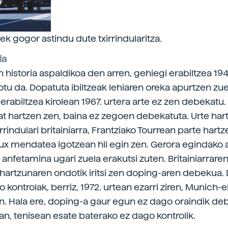
ek gogor astindu dute txirrindularitza.
ia
historia aspaldikoa den arren, gehiegi erabiltzea 1945
tu da. Dopatuta ibiltzeak lehiaren oreka apurtzen zue
erabiltzea kirolean 1967. urtera arte ez zen debekatu.
zat hartzen zen, baina ez zegoen debekatuta. Urte ha
rindulari britainiarra, Frantziako Tourrean parte hartze
x mendatea igotzean hil egin zen. Gerora egindako 
anfetamina ugari zuela erakutsi zuten. Britainiarraren
ihartzunaren ondotik iritsi zen doping-aren debekua.
 kontrolak, berriz, 1972. urtean ezarri ziren, Munich-
n. Hala ere, doping-a gaur egun ez dago oraindik de
tan, tenisean esate baterako ez dago kontrolik.