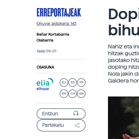
ERREPORTAJEAK
Dopi
bih
Elhuyar aldizkaria: 143
Beñar Kortabarria
Olabarria
Nahiz eta in
1999-05-01
hitzak guzt
jasotako hit
doping hitza
OSASUNA
Nola jakin 
Galdera hor
EU
ES
FR
EN
CA
GA
Partekatu