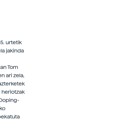
. urtetik
la jakinda
rtan Tom
n ari zela,
azterketek
 heriotzak
 Doping-
eko
bekatuta