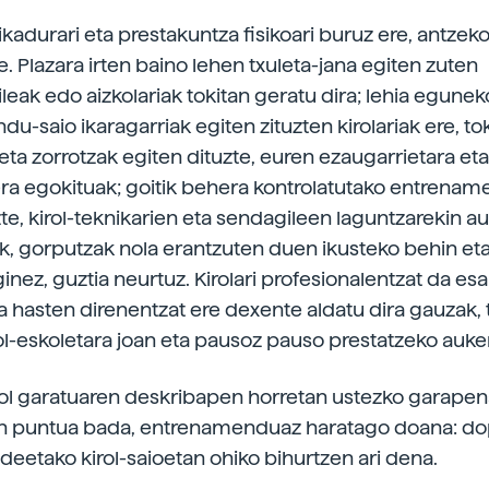
likadurari eta prestakuntza fisikoari buruz ere, antzek
. Plazara irten baino lehen txuleta-jana egiten zuten
aileak edo aizkolariak tokitan geratu dira; lehia egun
u-saio ikaragarriak egiten zituzten kirolariak ere, to
ieta zorrotzak egiten dituzte, euren ezaugarrietara et
era egokituak; goitik behera kontrolatutako entrena
te, kirol-teknikarien eta sendagileen laguntzarekin au
ak, gorputzak nola erantzuten duen ikusteko behin eta
inez, guztia neurtuz. Kirolari profesionalentzat da e
a hasten direnentzat ere dexente aldatu dira gauzak, t
irol-eskoletara joan eta pausoz pauso prestatzeko auke
irol garatuaren deskribapen horretan ustezko garapen
en puntua bada, entrenamenduaz haratago doana: do
eetako kirol-saioetan ohiko bihurtzen ari dena.