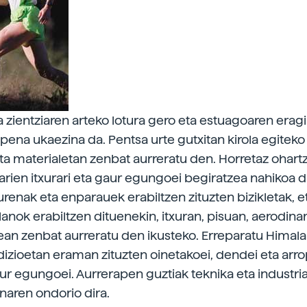
ta zientziaren arteko lotura gero eta estuagoaren erag
pena ukaezina da. Pentsa urte gutxitan kirola egiteko
ta materialetan zenbat aurreratu den. Horretaz ohart
larien itxurari eta gaur egungoei begiratzea nahikoa 
renak eta enparauek erabiltzen zituzten bizikletak, e
nok erabiltzen dituenekin, itxuran, pisuan, aerodina
an zenbat aurreratu den ikusteko. Erreparatu Himala
izioetan eraman zituzten oinetakoei, dendei eta arrop
ur egungoei. Aurrerapen guztiak teknika eta industria
anaren ondorio dira.