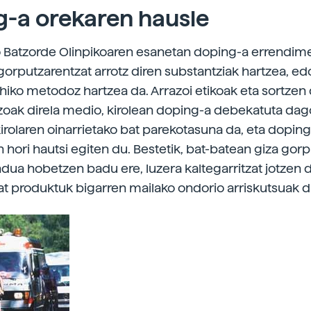
g-a orekaren hausle
 Batzorde Olinpikoaren esanetan doping-a errendime
orputzarentzat arrotz diren substantziak hartzea, edo
hiko metodoz hartzea da. Arrazoi etikoak eta sortzen
oak direla medio, kirolean doping-a debekatuta dago.
kirolaren oinarrietako bat parekotasuna da, eta dopin
 hori hautsi egiten du. Bestetik, bat-batean giza gor
ua hobetzen badu ere, luzera kaltegarritzat jotzen d
at produktuk bigarren mailako ondorio arriskutsuak d