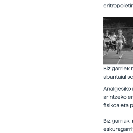
eritropoieti
Bizigarriek 
abantaial so
Analgesiko 
arintzeko e
fisikoa eta 
Bizigarriak
eskuragarri