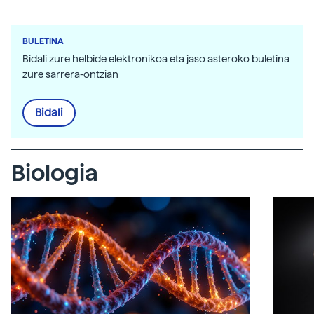
BULETINA
Bidali zure helbide elektronikoa eta jaso asteroko buletina
zure sarrera-ontzian
Bidali
Biologia