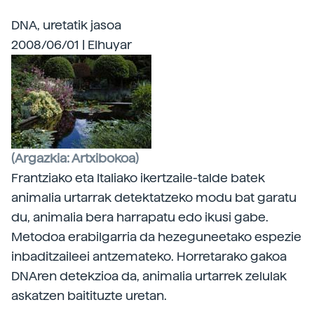
DNA, uretatik jasoa
2008/06/01 | Elhuyar
(Argazkia: Artxibokoa)
Frantziako eta Italiako ikertzaile-talde batek
animalia urtarrak detektatzeko modu bat garatu
du, animalia bera harrapatu edo ikusi gabe.
Metodoa erabilgarria da hezeguneetako espezie
inbaditzaileei antzemateko. Horretarako gakoa
DNAren detekzioa da, animalia urtarrek zelulak
askatzen baitituzte uretan.