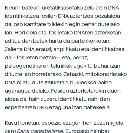
Neurri batean, uretatik jasotako zelularen DNA
identifikatzea fosilen DNA aztertzea bezalakoa
da, oso kantitate txikiekin egin behar dutelako
lan. Hori dela eta, fosiletako DNAren azterketan
aditua den batek hartu du parte ikerketan.
Zailena DNA erauzi, anplifikatu eta identifikatzea
da --fosiletan bezala--, eta, beraz,
paleogenetikaren teknikak egokitu behar izan
dituzte lan horretarako. Zehazki, mitokondrietako
DNA bilatu dute zeluletan, nukleokoa baino
ugariagoa delako. Fosilen azterketarekin duen
aldea da, hain zuzen, identifikatu nahi den
espeziearen DNA ezaguna izan daitekeela.
Kasu honetan, espezie ezagun hori zezen-igela
zen (
Rana catesbeiana
), Europako hainbat