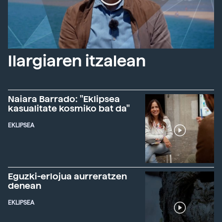
Ilargiaren itzalean
Naiara Barrado: "Eklipsea
kasualitate kosmiko bat da"
EKLIPSEA
Eguzki-erlojua aurreratzen
denean
EKLIPSEA