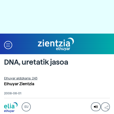
DNA, uretatik jasoa
Elhuyar aldizkaria: 243
Elhuyar Zientzia
2008-06-01
EU