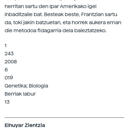
herritan sartu den Ipar Amerikako igel
inbaditzaile bat. Besteak beste, Frantzian sartu
da, toki jakin batzuetan, eta horrek aukera eman
die metodoa fidagarria dela baieztatzeko.
1
243
2008
6
019
Genetika; Biologia
Berriak labur
13
Elhuyar Zientzia