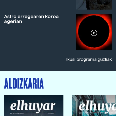
Astro erregearen koroa
agerian
Ikusi programa guztiak
ALDIZKARIA