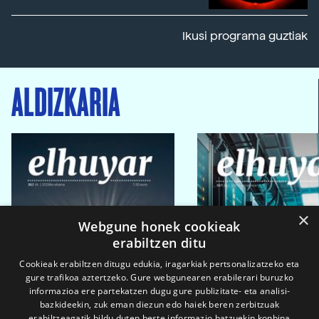
Ikusi programa guztiak
ALDIZKARIA
×
Webgune honek cookieak
erabiltzen ditu
Cookieak erabiltzen ditugu edukia, iragarkiak pertsonalizatzeko eta
gure trafikoa aztertzeko. Gure webgunearen erabilerari buruzko
informazioa ere partekatzen dugu gure publizitate- eta analisi-
bazkideekin, zuk eman diezun edo haiek beren zerbitzuak
erabiltzeagatik bildu duten beste informazio batzuekin konbina