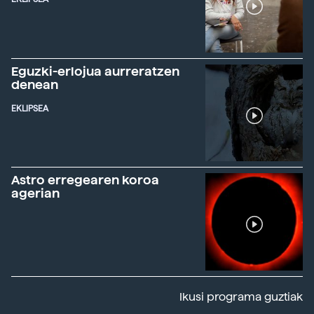
Eguzki-erlojua aurreratzen
denean
EKLIPSEA
Astro erregearen koroa
agerian
Ikusi programa guztiak