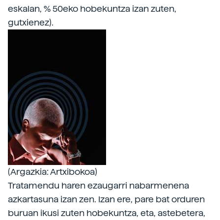
eskalan, % 50eko hobekuntza izan zuten,
gutxienez).
(Argazkia: Artxibokoa)
Tratamendu haren ezaugarri nabarmenena
azkartasuna izan zen. Izan ere, pare bat orduren
buruan ikusi zuten hobekuntza, eta, astebetera,