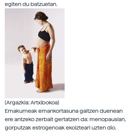
egiten du batzuetan.
(Argazkia: Artxibokoa)
Emakumeak emankortasuna galtzen duenean
ere antzeko zerbait gertatzen da: menopausian,
gorputzak estrogenoak ekoizteari uzten dio.