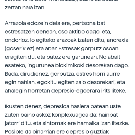
zertan hala izan.
Arrazoia edozein dela ere, pertsona bat
estresatzen denean, oso aktibo dago, eta,
ondorioz, lo egiteko arazoak izaten ditu, anorexia
(goserik ez) eta abar. Estresak gorputz osoan
eragiten du, eta batez ere garunean. Nolabait
esateko, ingurunea biokimikoki desorekan dago.
Bada, dirudienez, gorputza, estres horri aurre
egin nahian, egokitu egiten zaio desorekari, eta
ahalegin horretan depresio-egoerara irits liteke.
Ikusten denez, depresioa hasiera batean uste
zuten baino askoz konplexuagoa da; hainbat
jatorri ditu, eta sintomak ere hamaika izan litezke.
Posible da oinarrian ere depresio guztiak