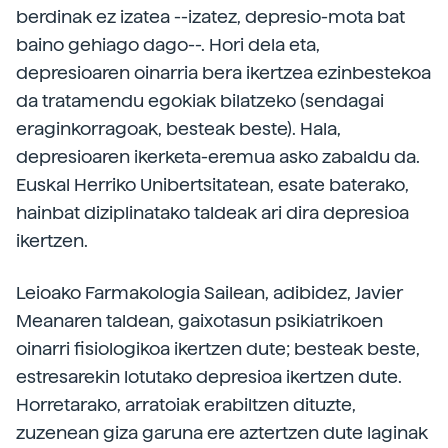
berdinak ez izatea --izatez, depresio-mota bat
baino gehiago dago--. Hori dela eta,
depresioaren oinarria bera ikertzea ezinbestekoa
da tratamendu egokiak bilatzeko (sendagai
eraginkorragoak, besteak beste). Hala,
depresioaren ikerketa-eremua asko zabaldu da.
Euskal Herriko Unibertsitatean, esate baterako,
hainbat diziplinatako taldeak ari dira depresioa
ikertzen.
Leioako Farmakologia Sailean, adibidez, Javier
Meanaren taldean, gaixotasun psikiatrikoen
oinarri fisiologikoa ikertzen dute; besteak beste,
estresarekin lotutako depresioa ikertzen dute.
Horretarako, arratoiak erabiltzen dituzte,
zuzenean giza garuna ere aztertzen dute laginak