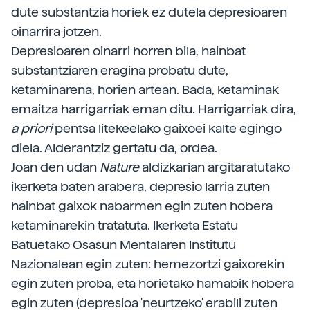
dute substantzia horiek ez dutela depresioaren
oinarrira jotzen.
Depresioaren oinarri horren bila, hainbat
substantziaren eragina probatu dute,
ketaminarena, horien artean. Bada, ketaminak
emaitza harrigarriak eman ditu. Harrigarriak dira,
a priori
pentsa litekeelako gaixoei kalte egingo
diela. Alderantziz gertatu da, ordea.
Joan den udan
Nature
aldizkarian argitaratutako
ikerketa baten arabera, depresio larria zuten
hainbat gaixok nabarmen egin zuten hobera
ketaminarekin tratatuta. Ikerketa Estatu
Batuetako Osasun Mentalaren Institutu
Nazionalean egin zuten: hemezortzi gaixorekin
egin zuten proba, eta horietako hamabik hobera
egin zuten (depresioa 'neurtzeko' erabili zuten