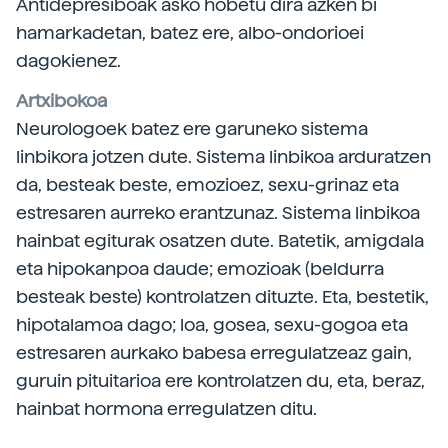
Antidepresiboak asko hobetu dira azken bi
hamarkadetan, batez ere, albo-ondorioei
dagokienez.
Artxibokoa
Neurologoek batez ere garuneko sistema
linbikora jotzen dute. Sistema linbikoa arduratzen
da, besteak beste, emozioez, sexu-grinaz eta
estresaren aurreko erantzunaz. Sistema linbikoa
hainbat egiturak osatzen dute. Batetik, amigdala
eta hipokanpoa daude; emozioak (beldurra
besteak beste) kontrolatzen dituzte. Eta, bestetik,
hipotalamoa dago; loa, gosea, sexu-gogoa eta
estresaren aurkako babesa erregulatzeaz gain,
guruin pituitarioa ere kontrolatzen du, eta, beraz,
hainbat hormona erregulatzen ditu.