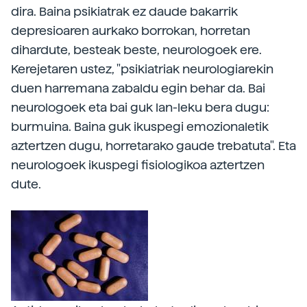
dira. Baina psikiatrak ez daude bakarrik
depresioaren aurkako borrokan, horretan
dihardute, besteak beste, neurologoek ere.
Kerejetaren ustez, "psikiatriak neurologiarekin
duen harremana zabaldu egin behar da. Bai
neurologoek eta bai guk lan-leku bera dugu:
burmuina. Baina guk ikuspegi emozionaletik
aztertzen dugu, horretarako gaude trebatuta". Eta
neurologoek ikuspegi fisiologikoa aztertzen
dute.