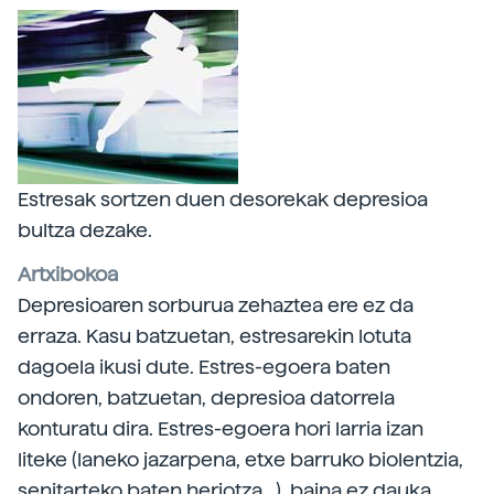
Estresak sortzen duen desorekak depresioa
bultza dezake.
Artxibokoa
Depresioaren sorburua zehaztea ere ez da
erraza. Kasu batzuetan, estresarekin lotuta
dagoela ikusi dute. Estres-egoera baten
ondoren, batzuetan, depresioa datorrela
konturatu dira. Estres-egoera hori larria izan
liteke (laneko jazarpena, etxe barruko biolentzia,
senitarteko baten heriotza...), baina ez dauka