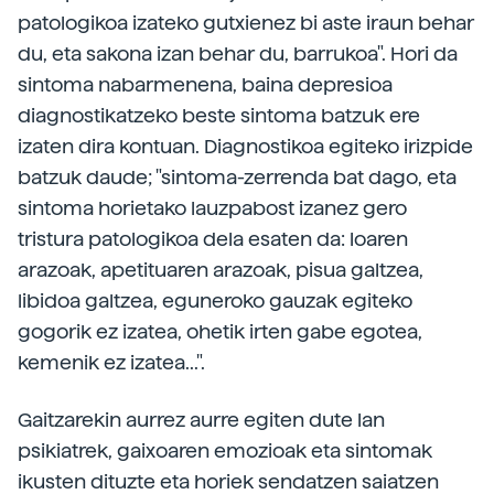
patologikoa izateko gutxienez bi aste iraun behar
du, eta sakona izan behar du, barrukoa". Hori da
sintoma nabarmenena, baina depresioa
diagnostikatzeko beste sintoma batzuk ere
izaten dira kontuan. Diagnostikoa egiteko irizpide
batzuk daude; "sintoma-zerrenda bat dago, eta
sintoma horietako lauzpabost izanez gero
tristura patologikoa dela esaten da: loaren
arazoak, apetituaren arazoak, pisua galtzea,
libidoa galtzea, eguneroko gauzak egiteko
gogorik ez izatea, ohetik irten gabe egotea,
kemenik ez izatea...".
Gaitzarekin aurrez aurre egiten dute lan
psikiatrek, gaixoaren emozioak eta sintomak
ikusten dituzte eta horiek sendatzen saiatzen