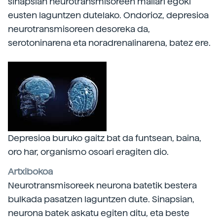
sinapsian neurotransmisoreen mailari egoki
eusten laguntzen dutelako. Ondorioz, depresioa
neurotransmisoreen desoreka da,
serotoninarena eta noradrenalinarena, batez ere.
Depresioa buruko gaitz bat da funtsean, baina,
oro har, organismo osoari eragiten dio.
Artxibokoa
Neurotransmisoreek neurona batetik bestera
bulkada pasatzen laguntzen dute. Sinapsian,
neurona batek askatu egiten ditu, eta beste