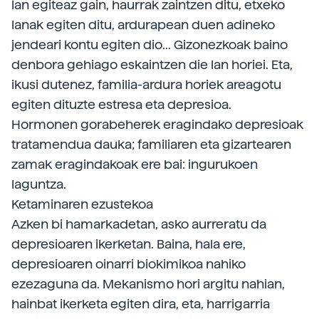
lan egiteaz gain, haurrak zaintzen ditu, etxeko
lanak egiten ditu, ardurapean duen adineko
jendeari kontu egiten dio... Gizonezkoak baino
denbora gehiago eskaintzen die lan horiei. Eta,
ikusi dutenez, familia-ardura horiek areagotu
egiten dituzte estresa eta depresioa.
Hormonen gorabeherek eragindako depresioak
tratamendua dauka; familiaren eta gizartearen
zamak eragindakoak ere bai: ingurukoen
laguntza.
Ketaminaren ezustekoa
Azken bi hamarkadetan, asko aurreratu da
depresioaren ikerketan. Baina, hala ere,
depresioaren oinarri biokimikoa nahiko
ezezaguna da. Mekanismo hori argitu nahian,
hainbat ikerketa egiten dira, eta, harrigarria