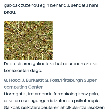
gaixoak zuzendu egin behar du, sendatu nahi
badu.
Depresioaren gakoetako bat neuronen arteko
konexioetan dago.
G. Hood, J. Burkardt G. Foss/Pittsburgh Super
computing Center
Horregatik, tratamendu farmakologikoaz gain,
askotan oso lagungarria izaten da psikoterapia.
Gaixoak psikoterapeutaren aholkularitza jasotzen