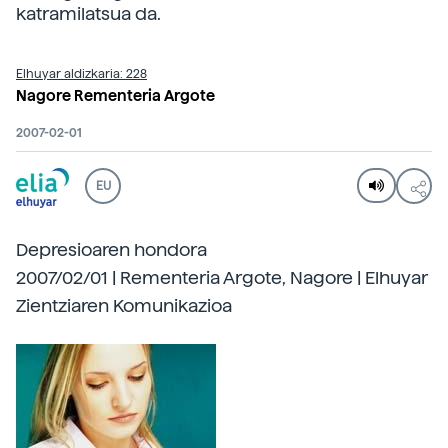
katramilatsua da.
Elhuyar aldizkaria: 228
Nagore Rementeria Argote
2007-02-01
EU
Depresioaren hondora
2007/02/01 | Rementeria Argote, Nagore | Elhuyar
Zientziaren Komunikazioa