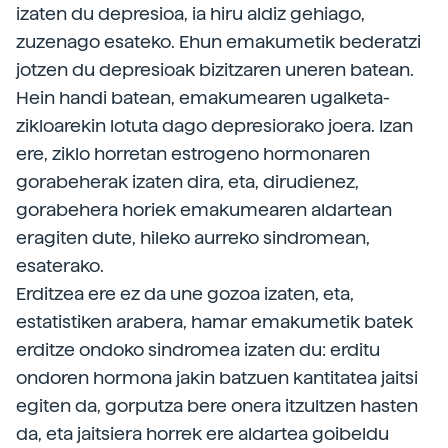
izaten du depresioa, ia hiru aldiz gehiago,
zuzenago esateko. Ehun emakumetik bederatzi
jotzen du depresioak bizitzaren uneren batean.
Hein handi batean, emakumearen ugalketa-
zikloarekin lotuta dago depresiorako joera. Izan
ere, ziklo horretan estrogeno hormonaren
gorabeherak izaten dira, eta, dirudienez,
gorabehera horiek emakumearen aldartean
eragiten dute, hileko aurreko sindromean,
esaterako.
Erditzea ere ez da une gozoa izaten, eta,
estatistiken arabera, hamar emakumetik batek
erditze ondoko sindromea izaten du: erditu
ondoren hormona jakin batzuen kantitatea jaitsi
egiten da, gorputza bere onera itzultzen hasten
da, eta jaitsiera horrek ere aldartea goibeldu