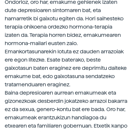
Ondorioz, oro har, emakume gehienek izaten
dute depresioaren sintomaren bat, eta
hamarretik bi gaixotu egiten da. Hori saihesteko
terapia ohikoena ordezko hormona-terapia
izaten da. Terapia horren bidez, emakumearen
hormona-mailari eusten zaio.
Emankortasunarekin lotuta ez dauden arrazoiak
ere egon litezke. Esate baterako, beste
gaixotasun baten eraginez ere deprimitu daiteke
emakume bat, edo gaixotasuna sendatzeko
tratamenduaren eraginez.
Baina depresioaren aurrean emakumeak eta
gizonezkoak desberdin jokatzeko arrazoi bakarra
ez da sexua, genero-kontu bat ere bada. Oro har,
emakumeak erantzukizun handiagoa du
etxearen eta familiaren gobernuan. Etxetik kanpo