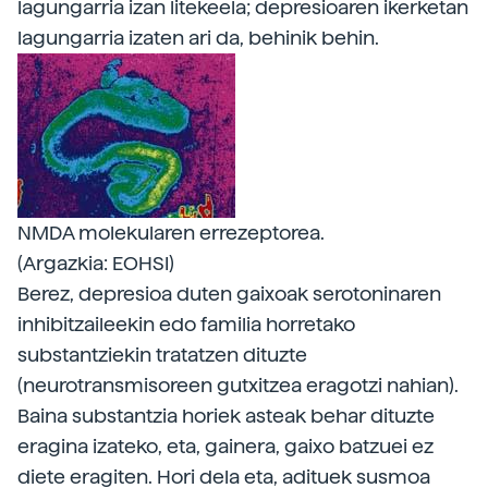
lagungarria izan litekeela; depresioaren ikerketan
lagungarria izaten ari da, behinik behin.
NMDA molekularen errezeptorea.
(Argazkia: EOHSI)
Berez, depresioa duten gaixoak serotoninaren
inhibitzaileekin edo familia horretako
substantziekin tratatzen dituzte
(neurotransmisoreen gutxitzea eragotzi nahian).
Baina substantzia horiek asteak behar dituzte
eragina izateko, eta, gainera, gaixo batzuei ez
diete eragiten. Hori dela eta, adituek susmoa