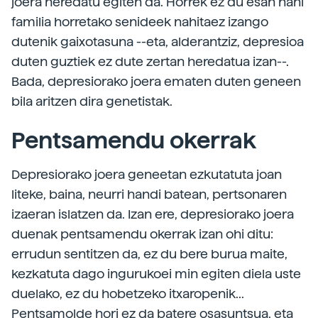
joera heredatu egiten da. Horrek ez du esan nahi
familia horretako senideek nahitaez izango
dutenik gaixotasuna --eta, alderantziz, depresioa
duten guztiek ez dute zertan heredatua izan--.
Bada, depresiorako joera ematen duten geneen
bila aritzen dira genetistak.
Pentsamendu okerrak
Depresiorako joera geneetan ezkutatuta joan
liteke, baina, neurri handi batean, pertsonaren
izaeran islatzen da. Izan ere, depresiorako joera
duenak pentsamendu okerrak izan ohi ditu:
errudun sentitzen da, ez du bere burua maite,
kezkatuta dago ingurukoei min egiten diela uste
duelako, ez du hobetzeko itxaropenik...
Pentsamolde hori ez da batere osasuntsua, eta