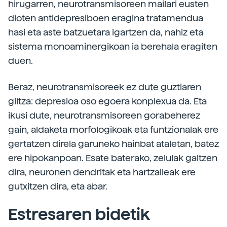
hirugarren, neurotransmisoreen mailari eusten
dioten antidepresiboen eragina tratamendua
hasi eta aste batzuetara igartzen da, nahiz eta
sistema monoaminergikoan ia berehala eragiten
duen.
Beraz, neurotransmisoreek ez dute guztiaren
giltza: depresioa oso egoera konplexua da. Eta
ikusi dute, neurotransmisoreen gorabeherez
gain, aldaketa morfologikoak eta funtzionalak ere
gertatzen direla garuneko hainbat ataletan, batez
ere hipokanpoan. Esate baterako, zelulak galtzen
dira, neuronen dendritak eta hartzaileak ere
gutxitzen dira, eta abar.
Estresaren bidetik