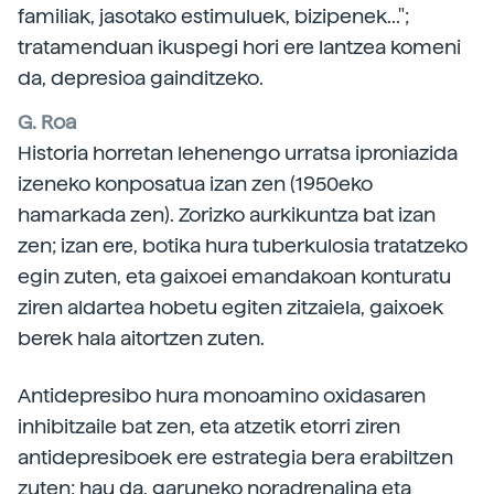
familiak, jasotako estimuluek, bizipenek...";
tratamenduan ikuspegi hori ere lantzea komeni
da, depresioa gainditzeko.
G. Roa
Historia horretan lehenengo urratsa iproniazida
izeneko konposatua izan zen (1950eko
hamarkada zen). Zorizko aurkikuntza bat izan
zen; izan ere, botika hura tuberkulosia tratatzeko
egin zuten, eta gaixoei emandakoan konturatu
ziren aldartea hobetu egiten zitzaiela, gaixoek
berek hala aitortzen zuten.
Antidepresibo hura monoamino oxidasaren
inhibitzaile bat zen, eta atzetik etorri ziren
antidepresiboek ere estrategia bera erabiltzen
zuten; hau da, garuneko noradrenalina eta