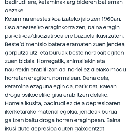
badirudi ere, ketaminak argibideren bat eman
dezake.
Ketamina anestesikoa izateko jaio zen 1960an.
Oso anestesiko eraginkorra zen, baina eragin
psikotikoa/disoziatiboa ere bazuela ikusi zuten.
Beste 'dimentsio' batera eramaten zuen jendea,
gorputza utzi eta buruak beste norabait egiten
zuen bidaia. Horregatik, animaliekin eta
haurrekin erabili izan da, horiei ez dielako modu
horretan eragiten, normalean. Dena dela,
ketamina ezaguna egin da, batik bat, kalean
droga psikodeliko gisa erabiltzen delako.
Horrela ikusita, badirudi ez dela depresioaren
ikerketarako material egokia, jendeak burua
galtzen baitu droga horren eraginpean. Baina
ikusi dute depresioa duten gaixoentzat