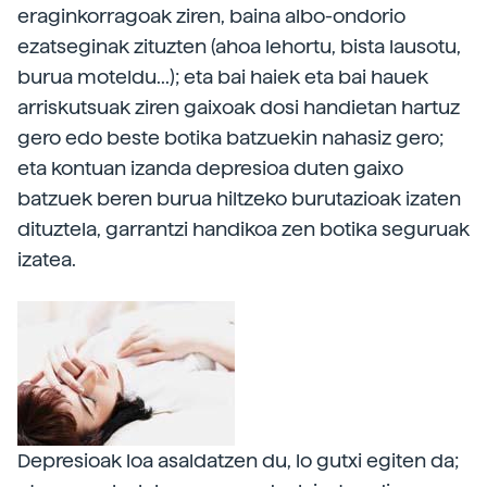
eraginkorragoak ziren, baina albo-ondorio
ezatseginak zituzten (ahoa lehortu, bista lausotu,
burua moteldu...); eta bai haiek eta bai hauek
arriskutsuak ziren gaixoak dosi handietan hartuz
gero edo beste botika batzuekin nahasiz gero;
eta kontuan izanda depresioa duten gaixo
batzuek beren burua hiltzeko burutazioak izaten
dituztela, garrantzi handikoa zen botika seguruak
izatea.
Depresioak loa asaldatzen du, lo gutxi egiten da;