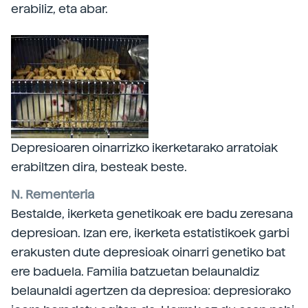
erabiliz, eta abar.
Depresioaren oinarrizko ikerketarako arratoiak
erabiltzen dira, besteak beste.
N. Rementeria
Bestalde, ikerketa genetikoak ere badu zeresana
depresioan. Izan ere, ikerketa estatistikoek garbi
erakusten dute depresioak oinarri genetiko bat
ere baduela. Familia batzuetan belaunaldiz
belaunaldi agertzen da depresioa: depresiorako