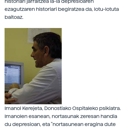
historiari jarraitzea ia-ia depresioaren
ezagutzaren historiari begiratzea da, lotu-lotuta
baitoaz.
Imanol Kerejeta, Donostiako Ospitaleko psikiatra.
Imanolen esanean, nortasunak zeresan handia
du depresioan, eta "nortasunean eragina dute