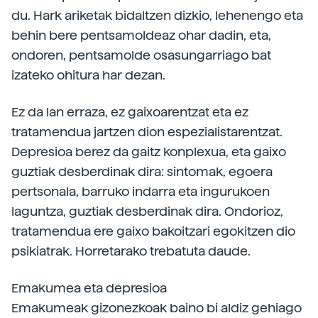
du. Hark ariketak bidaltzen dizkio, lehenengo eta
behin bere pentsamoldeaz ohar dadin, eta,
ondoren, pentsamolde osasungarriago bat
izateko ohitura har dezan.
Ez da lan erraza, ez gaixoarentzat eta ez
tratamendua jartzen dion espezialistarentzat.
Depresioa berez da gaitz konplexua, eta gaixo
guztiak desberdinak dira: sintomak, egoera
pertsonala, barruko indarra eta ingurukoen
laguntza, guztiak desberdinak dira. Ondorioz,
tratamendua ere gaixo bakoitzari egokitzen dio
psikiatrak. Horretarako trebatuta daude.
Emakumea eta depresioa
Emakumeak gizonezkoak baino bi aldiz gehiago