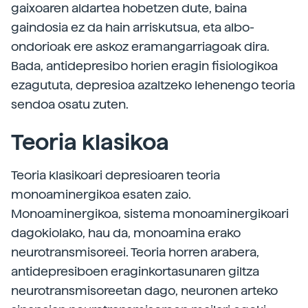
gaixoaren aldartea hobetzen dute, baina
gaindosia ez da hain arriskutsua, eta albo-
ondorioak ere askoz eramangarriagoak dira.
Bada, antidepresibo horien eragin fisiologikoa
ezagututa, depresioa azaltzeko lehenengo teoria
sendoa osatu zuten.
Teoria klasikoa
Teoria klasikoari depresioaren teoria
monoaminergikoa esaten zaio.
Monoaminergikoa, sistema monoaminergikoari
dagokiolako, hau da, monoamina erako
neurotransmisoreei. Teoria horren arabera,
antidepresiboen eraginkortasunaren giltza
neurotransmisoreetan dago, neuronen arteko