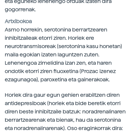
eta eguneko lehenengo orduak izaten dira
gogorrenak.
Artxibokoa
Asmo horrekin, serotonina berrartzearen
inhibitzaileak etorri ziren. Horiek ere
neurotransmisoreak (serotonina kasu honetan)
maila egokian izaten laguntzen zuten.
Lehenengoa zimelidina izan zen, eta haren
ondotik etorri ziren fluoxetina (Prozac izenez
ezagunagoa), paroxetina eta gainerakoak.
Horiek dira gaur egun gehien erabiltzen diren
antidepresiboak (horiek eta bide beretik etorri
diren beste inhibitzaile batzuk: noradrenalinaren
berrartzearenak eta bienak, hau da serotonina
eta noradrenalinarenak). Oso eraginkorrak dira: