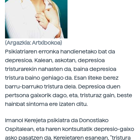
(Argazkia: Artxibokoa)
Psikiatriaren erronka handienetako bat da
depresioa. Kalean, askotan, depresioa
tristurarekin nahasten da, baina depresioa
tristura baino gehiago da. Esan liteke berez
barru-barruko tristura dela. Depresioa duen
pertsona gaixorik dago, eta, tristuraz gain, beste
hainbat sintoma ere izaten ditu.
Imanol Kerejeta psikiatra da Donostiako
Ospitalean, eta haren kontsultatik depresio-gaixo
asko pasatzen da. Kerejetaren esanean, "tristura