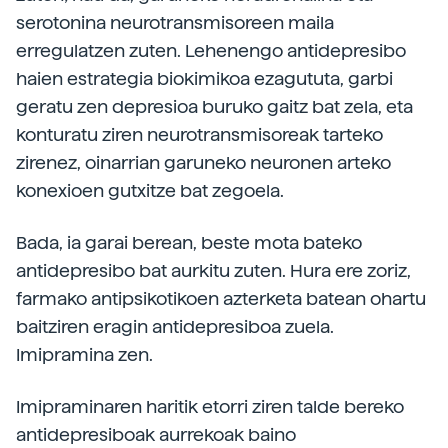
serotonina neurotransmisoreen maila
erregulatzen zuten. Lehenengo antidepresibo
haien estrategia biokimikoa ezagututa, garbi
geratu zen depresioa buruko gaitz bat zela, eta
konturatu ziren neurotransmisoreak tarteko
zirenez, oinarrian garuneko neuronen arteko
konexioen gutxitze bat zegoela.
Bada, ia garai berean, beste mota bateko
antidepresibo bat aurkitu zuten. Hura ere zoriz,
farmako antipsikotikoen azterketa batean ohartu
baitziren eragin antidepresiboa zuela.
Imipramina zen.
Imipraminaren haritik etorri ziren talde bereko
antidepresiboak aurrekoak baino