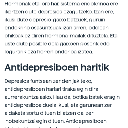
Hormonak eta, oro har, sistema endokrinoa ere
ikertzen dute depresioa ezagutzeko. Izan ere,
ikusi dute depresio-gaixo batzuek, guruin
endokrino osasuntsuak izan arren, odolean
ohikoak ez diren hormona-mailak dituztela. Eta
uste dute posible dela gaixoen goserik edo
logurarik eza horren ondorioa izatea.
Antidepresiboen haritik
Depresioa funtsean zer den jakiteko,
antidepresiboen hariari tiraka egin dira
aurrerakuntza asko. Hau da, botika batek eragin
antidepresiboa duela ikusi, eta garunean zer
aldaketa sortu dituen bilatzen da, zer
'hobekuntza' egin dituen. Antidepresiboen