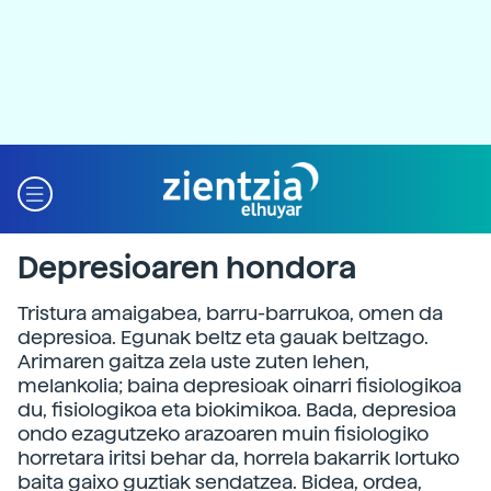
Depresioaren hondora
Tristura amaigabea, barru-barrukoa, omen da
depresioa. Egunak beltz eta gauak beltzago.
Arimaren gaitza zela uste zuten lehen,
melankolia; baina depresioak oinarri fisiologikoa
du, fisiologikoa eta biokimikoa. Bada, depresioa
ondo ezagutzeko arazoaren muin fisiologiko
horretara iritsi behar da, horrela bakarrik lortuko
baita gaixo guztiak sendatzea. Bidea, ordea,