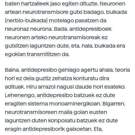
baten hartzaileek jaso egiten dituzte. Neuronen
artean neurotransmisore gutxi badago, bulkada
(nerbio-bulkada) motelago pasatzen da
neuronaz neurona. Bada, antidepresiboek
neuronen arteko neurotransmisoreak ez
gutxitzen laguntzen dute, eta, hala, bulkada era
egokian transmititzen da.
Baina, antidepresibo gehiago agertu ahala, teoria
hori ez dela guztiz zehatza konturatu dira
adituak. Hiru arrazoi nagusi daude hori esateko.
Lehenengo, antidepresibo batzuek ez dute
eragiten sistema monoaminergikoan. Bigarren,
neurotransmisoreen maila goian eusten
laguntzen duten konposatu batzuek ez dute
eragin antidepresiborik gaixoetan. Eta,