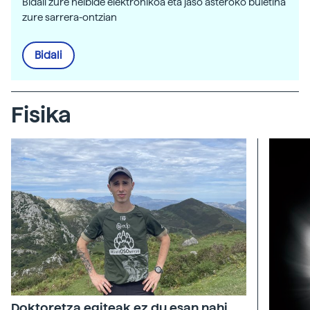
Bidali zure helbide elektronikoa eta jaso asteroko buletina
zure sarrera-ontzian
Bidali
Fisika
Doktoretza egiteak ez du esan nahi