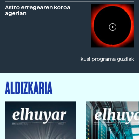
Astro erregearen koroa
agerian
Ikusi programa guztiak
ALDIZKARIA