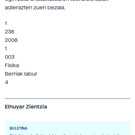
adierazten zuen bezala.
1
238
2008
1
003
Fisika
Berriak labur
4
Elhuyar Zientzia
BULETINA