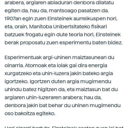
arabera,
argiaren abiaduran denbora dilatatu
egiten da, hau da, mantsoago pasatzen da.
1907an egin zuen Einsteinek aurreikuspen hori,
eta, orain, Manitoba Unibertsitateko fisikari
batzuek frogatu egin dute teoria hori, Einsteinek
berak proposatu zuen esperimentu baten bidez.
Esperimentuak argi-uhinen maiztasunean du
oinarria. Atomoak eta ioiak gai dira energia
xurgatzeko eta uhin-luzera jakin bateko argia
igortzeko. Igortzen duten argia mugimendu
uhindu batez higitzen da, eta maiztasun bat du
argiaren uhin-luzeraren arabera; hau da,
denbora jakin bat behar du uhinen mugimendu
oso bakoitza egiteko.