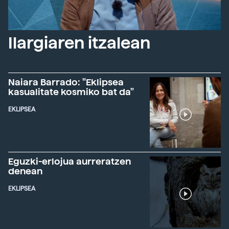
Ilargiaren itzalean
Naiara Barrado: "Eklipsea
kasualitate kosmiko bat da"
EKLIPSEA
Eguzki-erlojua aurreratzen
denean
EKLIPSEA