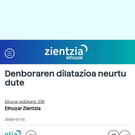
Denboraren dilatazioa neurtu
dute
Elhuyar aldizkaria: 238
Elhuyar Zientzia
2008-01-01