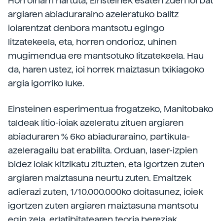
Hori oinarri hartuta, Einsteinek esaten zuen ioi bat
argiaren abiaduraraino azeleratuko balitz
ioiarentzat denbora mantsotu egingo
litzatekeela, eta, horren ondorioz, uhinen
mugimendua ere mantsotuko litzatekeela. Hau
da, haren ustez, ioi horrek maiztasun txikiagoko
argia igorriko luke.
Einsteinen esperimentua frogatzeko, Manitobako
taldeak litio-ioiak azeleratu zituen argiaren
abiaduraren % 6ko abiaduraraino, partikula-
azeleragailu bat erabilita. Orduan, laser-izpien
bidez ioiak kitzikatu zituzten, eta igortzen zuten
argiaren maiztasuna neurtu zuten. Emaitzek
adierazi zuten, 1/10.000.000ko doitasunez, ioiek
igortzen zuten argiaren maiztasuna mantsotu
egin zela, erlatibitatearen teoria bereziak