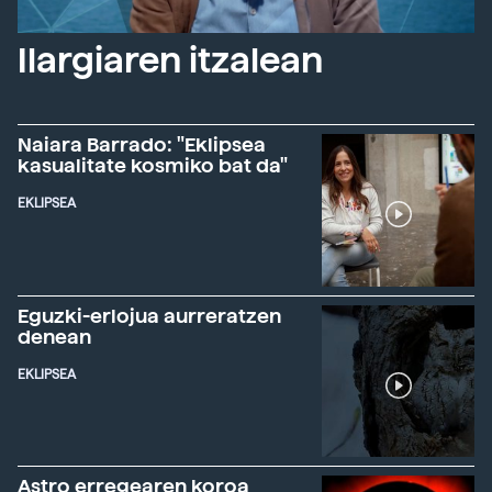
Ilargiaren itzalean
Naiara Barrado: "Eklipsea
kasualitate kosmiko bat da"
EKLIPSEA
Eguzki-erlojua aurreratzen
denean
EKLIPSEA
Astro erregearen koroa