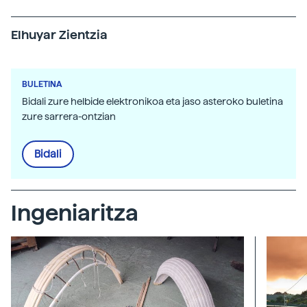
Elhuyar Zientzia
BULETINA
Bidali zure helbide elektronikoa eta jaso asteroko buletina
zure sarrera-ontzian
Bidali
Ingeniaritza