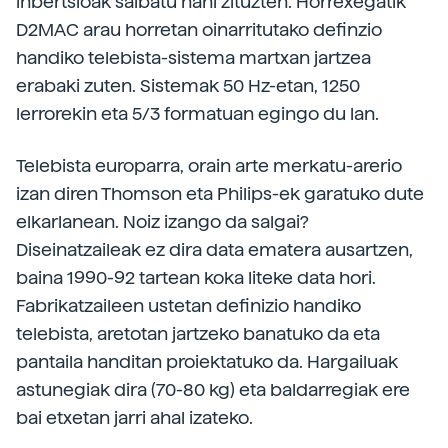
inbertsioak salbatu nahi zituzten. Horrexegatik
D2MAC arau horretan oinarritutako definzio
handiko telebista-sistema martxan jartzea
erabaki zuten. Sistemak 50 Hz-etan, 1250
lerrorekin eta 5/3 formatuan egingo du lan.
Telebista europarra, orain arte merkatu-arerio
izan diren Thomson eta Philips-ek garatuko dute
elkarlanean. Noiz izango da salgai?
Diseinatzaileak ez dira data ematera ausartzen,
baina 1990-92 tartean koka liteke data hori.
Fabrikatzaileen ustetan definizio handiko
telebista, aretotan jartzeko banatuko da eta
pantaila handitan proiektatuko da. Hargailuak
astunegiak dira (70-80 kg) eta baldarregiak ere
bai etxetan jarri ahal izateko.