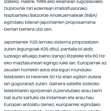
izateko. Halere, 1986.eko ekainean Jugoslaviako
Dubrovnik hiri ederrean Irratidifusiorako
Nazioarteko Batzorde Aholkuemaileak (INBA)
egindako bileran japoniarren proposamena
bertan behera utzi zen.
Japoniarrek 1125 lerroko sistema proposatzen
zuten (egungoak 625 ditu), pantaila bi aldiz
luzeago altuago baino izango litzateke eta 60 Hz-
eko maiztasunean egingo luke lan. Europarrak ez
zeuden horrekin ados eta egun munduko
telebisten bi herenek 50 Hz-etan egiten dutela
lan gogorarazi zuten. Gainera satelite bidezko
telebistaren igorpenari zuzendutako arau berri
bat aurki sartuko da indarrean eta arau hau
Europan antolatu denez, europarrek egindako