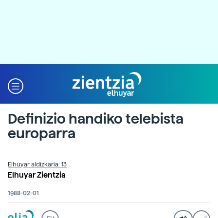
Definizio handiko telebista
europarra
Elhuyar aldizkaria: 13
Elhuyar Zientzia
1988-02-01