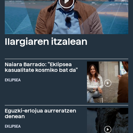
Ilargiaren itzalean
Naiara Barrado: "Eklipsea
kasualitate kosmiko bat da"
EKLIPSEA
Eguzki-erlojua aurreratzen
denean
EKLIPSEA