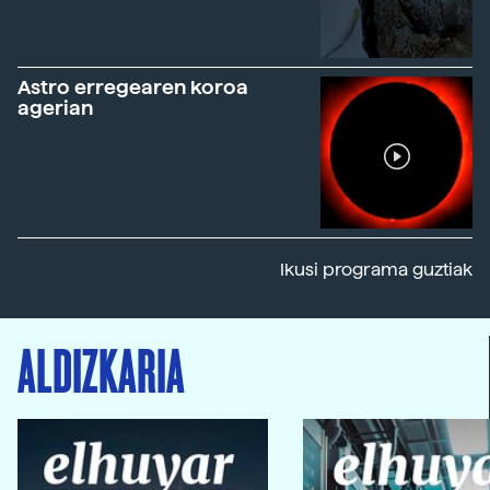
Astro erregearen koroa
agerian
Ikusi programa guztiak
ALDIZKARIA