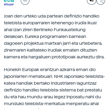
EU
Joan den urteko uda partean definizio handiko
telebista europarraren lehenengo irudia ikusi
ahal izan ziren Berlineko Funkaustellung
delakoan. Eureka programaren barnean
dagoeen projektua martxan jarri eta urtebetera,
zinemaren kalitateko irudiak ematen dituzten
kamera eta hargailuen prototipoak aurkeztu dira.
Honekin Europak erantzun azkarra eman dio
japoniarren mehatxuari. NHK Japoniako telebista-
katea handiak bertako industriaren laguntzaz
definizio handiko telebista-sistema bat prestatu
du eta hau mundu-arau legez inposatu nahi du
munduko telebista-merkatua menperatu ahal