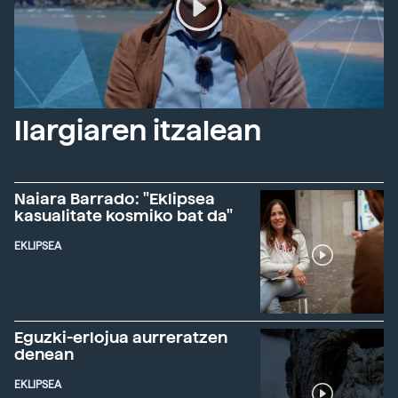
Ilargiaren itzalean
Naiara Barrado: "Eklipsea
kasualitate kosmiko bat da"
EKLIPSEA
Eguzki-erlojua aurreratzen
denean
EKLIPSEA