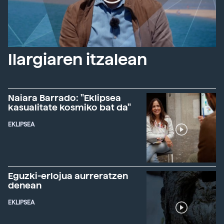
Ilargiaren itzalean
Naiara Barrado: "Eklipsea
kasualitate kosmiko bat da"
EKLIPSEA
Eguzki-erlojua aurreratzen
denean
EKLIPSEA