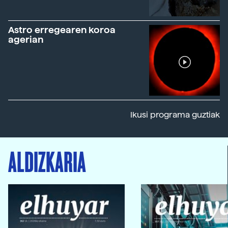
Astro erregearen koroa
agerian
Ikusi programa guztiak
ALDIZKARIA