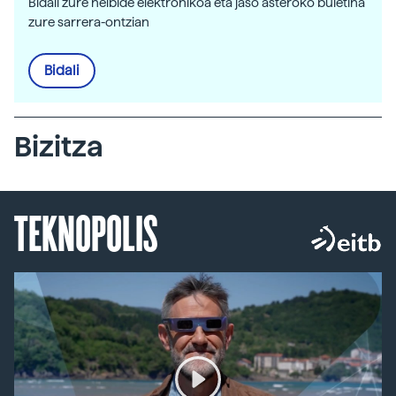
Bidali zure helbide elektronikoa eta jaso asteroko buletina
zure sarrera-ontzian
Bidali
Bizitza
TEKNOPOLIS