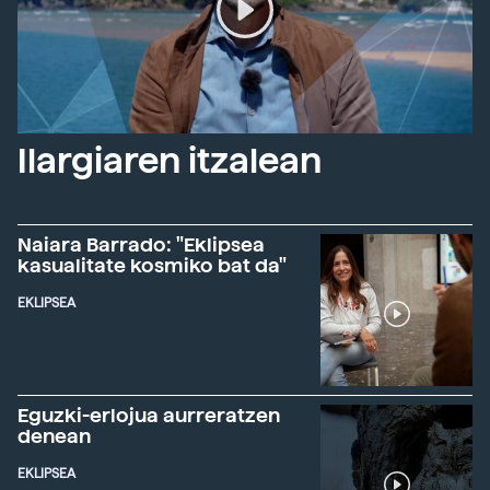
Ilargiaren itzalean
Naiara Barrado: "Eklipsea
kasualitate kosmiko bat da"
EKLIPSEA
Eguzki-erlojua aurreratzen
denean
EKLIPSEA