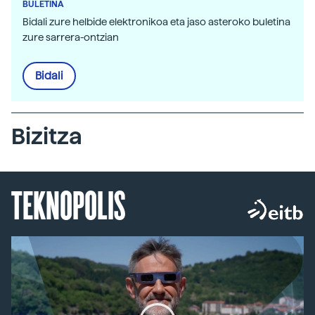
BULETINA
Bidali zure helbide elektronikoa eta jaso asteroko buletina
zure sarrera-ontzian
Bidali
Bizitza
TEKNOPOLIS