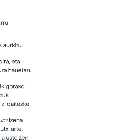
rra
k aurkitu.
ira, eta
ura hauetan.
tik gorako
tzuk
zi daitezke.
ium
izena
utxi arte,
la uste zen.