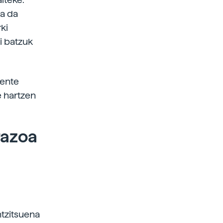
oa da
ki
i batzuk
gente
e hartzen
razoa
ntzitsuena