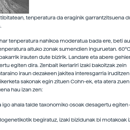
ktibitatean, tenperatura da eraginik garrantzitsuena 
.
har tenperatura nahikoa moderatua bada ere, beti au
enperatura altuko zonak sumendien inguruetan. 60ºC
bakarrik irauten dute bizirik. Landare eta abere gehie
tu egiten dira. Zenbait ikerlariri izaki bakoitzak zein
araino iraun dezakeen jakitea interesgarria iruditzen 
 ikerketa sakonak egin zituen Cohn-ek, eta atera zuen
uena hau izan zen:
 igo ahala talde taxonomiko osoak desagertu egiten d
logenetikotik begiratuz, izaki bizidunak bi motakoak 