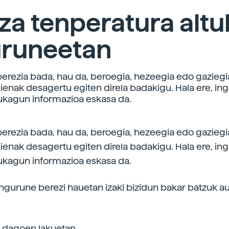
tza tenperatura alt
uruneetan
erezia bada, hau da, beroegia, hezeegia edo gaziegia
ienak desagertu egiten direla badakigu. Hala ere, in
ukagun informazioa eskasa da.
erezia bada, hau da, beroegia, hezeegia edo gaziegia
ienak desagertu egiten direla badakigu. Hala ere, in
ukagun informazioa eskasa da.
ingurune berezi hauetan izaki bizidun bakar batzuk au
a dagoen lakuetan