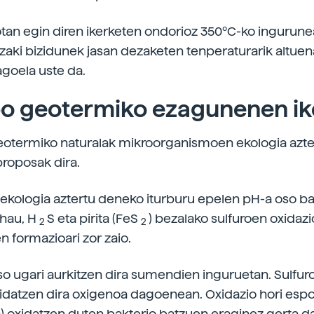
tan egin diren ikerketen ondorioz 350ºC-ko ingurune
 izaki bizidunek jasan dezaketen tenperaturarik altue
agoela uste da.
po geotermiko ezagunenen ik
otermiko naturalak mikroorganismoen ekologia azte
roposak dira.
ekologia aztertu deneko iturburu epelen pH-a oso ba
 hau, H
S eta pirita (FeS
) bezalako sulfuroen oxidazi
2
2
en formazioari zor zaio.
so ugari aurkitzen dira sumendien inguruetan. Sulfur
idatzen dira oxigenoa dagoenean. Oxidazio hori esp
ea) oxidatzen duten bakterio batzuen eraginez gerta da