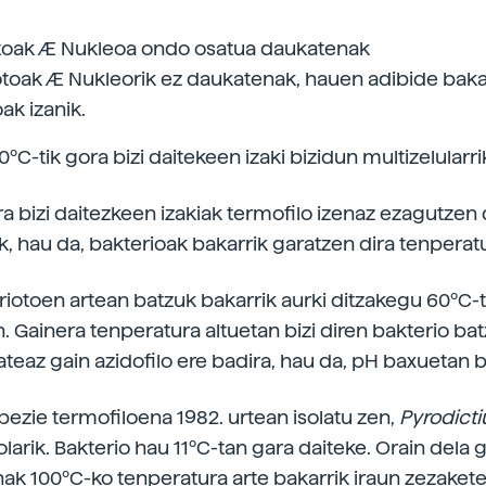
toak Æ Nukleoa ondo osatua daukatenak
otoak Æ Nukleorik ez daukatenak, hauen adibide baka
ak izanik.
ºC-tik gora bizi daitekeen izaki bizidun multizelularri
a bizi daitezkeen izakiak termofilo izenaz ezagutzen d
k, hau da, bakterioak bakarrik garatzen dira tenperat
riotoen artean batzuk bakarrik aurki ditzakegu 60ºC-
. Gainera tenperatura altuetan bizi diren bakterio ba
ateaz gain azidofilo ere badira, hau da, pH baxuetan bi
pezie termofiloena 1982. urtean isolatu zen,
Pyrodict
larik. Bakterio hau 11ºC-tan gara daiteke. Orain dela g
unak 100ºC-ko tenperatura arte bakarrik iraun zezakete