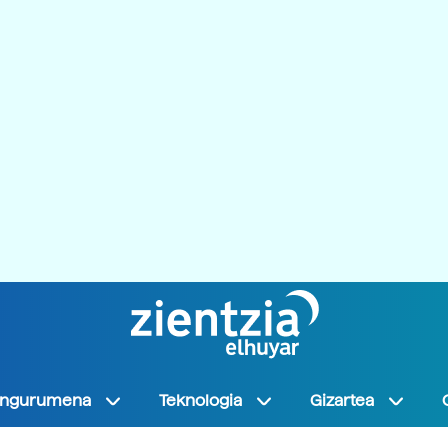
Ingurumena
Teknologia
Gizartea