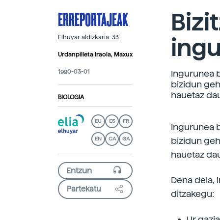
ERREPORTAJEAK
Bizi
ing
Elhuyar aldizkaria: 33
Urdanpilleta Iraola, Maxux
1990-03-01
Ingurunea b
bizidun geh
hauetaz da
BIOLOGIA
EU
ES
FR
Ingurunea b
EN
CA
GA
bizidun geh
hauetaz da
Dena dela, 
Partekatu
ditzakegu:
Ur gazi