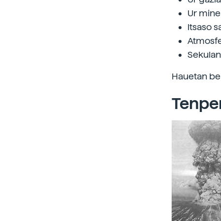
Ur mine
Itsaso 
Atmosfe
Sekulan
Hauetan ber
Tenpe