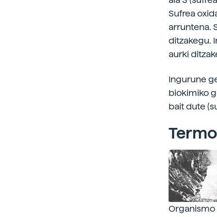
Sufrea oxid
arruntena. 
ditzakegu. 
aurki ditza
Ingurune ge
biokimiko g
bait dute (s
Termo
Organismo b