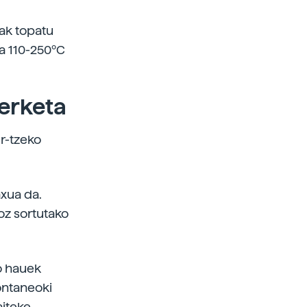
ak topatu
na 110-250ºC
erketa
r-tzeko
xua da.
oz sortutako
o hauek
ontaneoki
iteke.