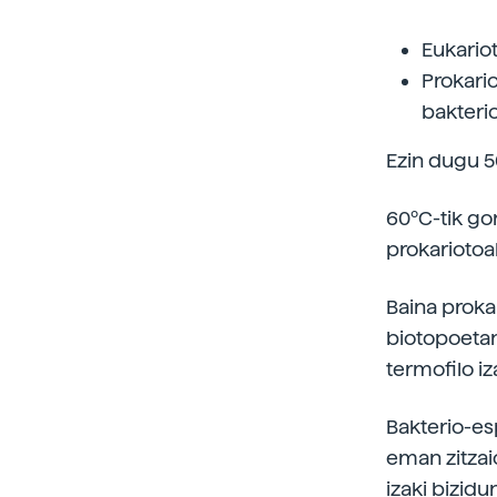
Eukario
Prokari
bakterio
Ezin dugu 50
60ºC-tik gor
prokariotoa
Baina proka
biotopoetan
termofilo iz
Bakterio-es
eman zitzaio
izaki bizid