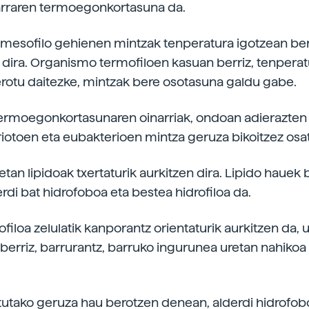
arraren termoegonkortasuna da.
mesofilo gehienen mintzak tenperatura igotzean be
 dira. Organismo termofiloen kasuan berriz, tenperat
erotu daitezke, mintzak bere osotasuna galdu gabe.
ermoegonkortasunaren oinarriak, ondoan adierazten 
riotoen eta eubakterioen mintza geruza bikoitzez osa
an lipidoak txertaturik aurkitzen dira. Lipido hauek b
erdi bat hidrofoboa eta bestea hidrofiloa da.
ofiloa zelulatik kanporantz orientaturik aurkitzen da, u
berriz, barrurantz, barruko ingurunea uretan nahiko
tutako geruza hau berotzen denean, alderdi hidrofob