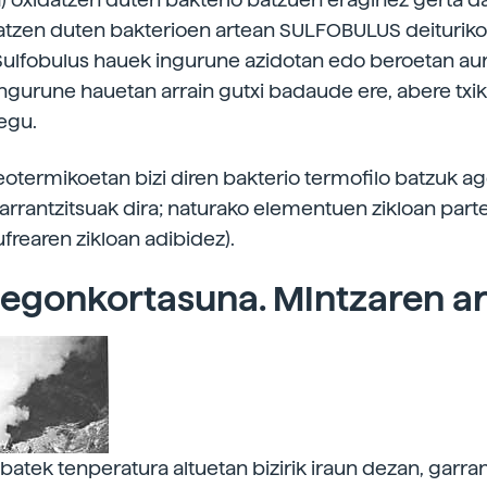
atzen duten bakterioen artean SULFOBULUS deiturik
Sulfobulus hauek ingurune azidotan edo beroetan aur
Ingurune hauetan arrain gutxi badaude ere, abere txik
kegu.
otermikoetan bizi diren bakterio termofilo batzuk a
arrantzitsuak dira; naturako elementuen zikloan part
ufrearen zikloan adibidez).
egonkortasuna. MIntzaren a
atek tenperatura altuetan bizirik iraun dezan, garra