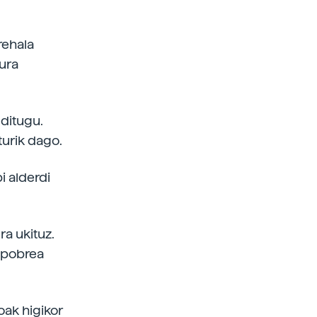
rehala
ura
ditugu.
turik dago.
i alderdi
ra ukituz.
a pobrea
oak higikor