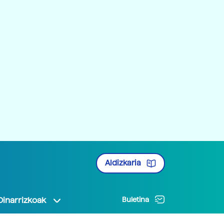
Aldizkaria
Oinarrizkoak
Buletina