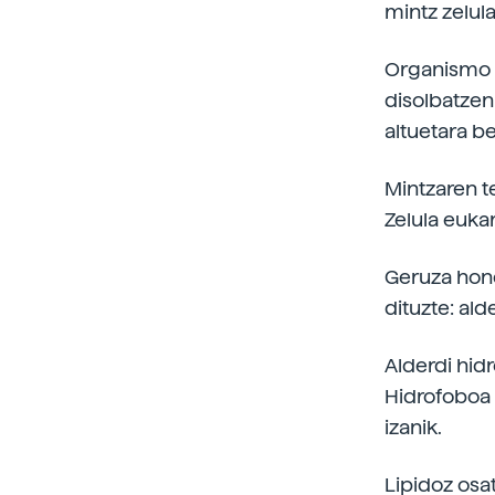
mintz zelul
Organismo 
disolbatzen
altuetara b
Mintzaren t
Zelula euka
Geruza honet
dituzte: ald
Alderdi hidr
Hidrofoboa 
izanik.
Lipidoz osa