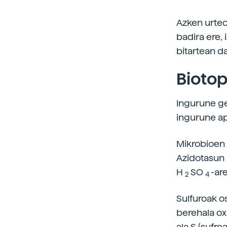
Azken urteo
badira ere,
bitartean d
Bioto
Ingurune ge
ingurune ap
Mikrobioen 
Azidotasun
H
SO
-ar
2
4
Sulfuroak o
berehala ox
ala S (sufr