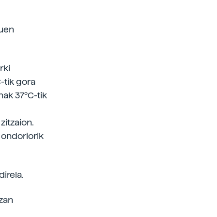
duen
rki
-tik gora
nak 37ºC-tik
zitzaion.
 ondoriorik
irela.
izan