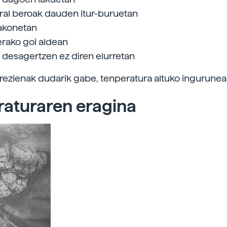
ral beroak dauden itur-buruetan
sakonetan
rako goi aldean
 desagertzen ez diren elurretan
ezienak dudarik gabe, tenperatura altuko ingurunea
raturaren eragina