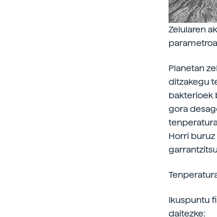
Zelularen a
parametroa
Planetan ze
ditzakegu t
bakterioek 
gora desager
tenperaturat
Horri buruz
garrantzits
Tenperatura
Ikuspuntu fi
daitezke: