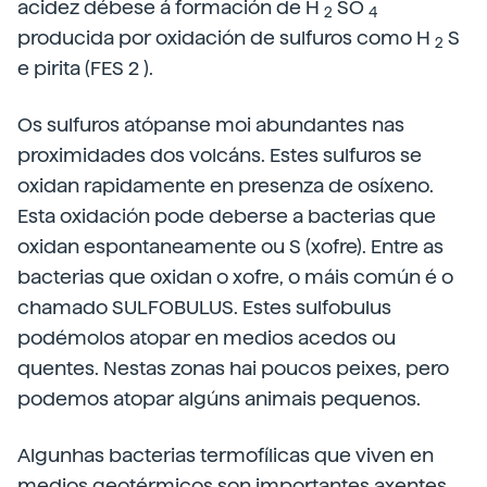
acidez débese á formación de H
SO
2
4
producida por oxidación de sulfuros como H
S
2
e pirita (FES 2 ).
Os sulfuros atópanse moi abundantes nas
proximidades dos volcáns. Estes sulfuros se
oxidan rapidamente en presenza de osíxeno.
Esta oxidación pode deberse a bacterias que
oxidan espontaneamente ou S (xofre). Entre as
bacterias que oxidan o xofre, o máis común é o
chamado SULFOBULUS. Estes sulfobulus
podémolos atopar en medios acedos ou
quentes. Nestas zonas hai poucos peixes, pero
podemos atopar algúns animais pequenos.
Algunhas bacterias termofílicas que viven en
medios geotérmicos son importantes axentes