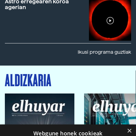
Astro erregearen koroa
agerian
Ikusi programa guztiak
ALDIZKARIA
×
Webgune honek cookieak