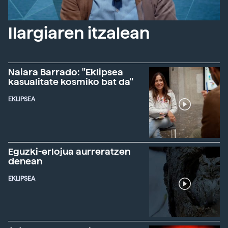
Ilargiaren itzalean
Naiara Barrado: "Eklipsea
kasualitate kosmiko bat da"
EKLIPSEA
Eguzki-erlojua aurreratzen
denean
EKLIPSEA