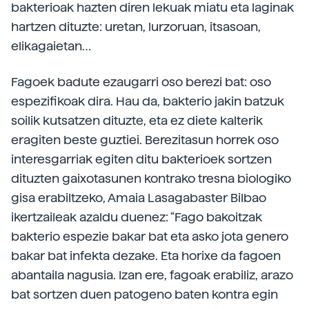
bakterioak hazten diren lekuak miatu eta laginak
hartzen dituzte: uretan, lurzoruan, itsasoan,
elikagaietan…
Fagoek badute ezaugarri oso berezi bat: oso
espezifikoak dira. Hau da, bakterio jakin batzuk
soilik kutsatzen dituzte, eta ez diete kalterik
eragiten beste guztiei. Berezitasun horrek oso
interesgarriak egiten ditu bakterioek sortzen
dituzten gaixotasunen kontrako tresna biologiko
gisa erabiltzeko, Amaia Lasagabaster Bilbao
ikertzaileak azaldu duenez: “Fago bakoitzak
bakterio espezie bakar bat eta asko jota genero
bakar bat infekta dezake. Eta horixe da fagoen
abantaila nagusia. Izan ere, fagoak erabiliz, arazo
bat sortzen duen patogeno baten kontra egin