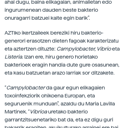
ahal dugu, baina elikagaian, animalietan edo
ingurumenean dauden beste bakterio
onuragarri batzuei kalte egin barik”.
AZTIko ikertzaileek bereziki hiru bakterio-
generori erasotzen dieten fagoak karakterizatu
eta aztertzen dituzte:
Campylobacter, Vibrio
eta
Listeria
. Izan ere, hiru genero horietako
bakterioek eragin handia dute gure osasunean,
eta kasu batzuetan arazo larriak sor ditzakete.
“
Campylobacter
da gaur egun elikagaien
toxoinfekziorik ohikoena Europan, eta
seguruenik munduan”, azaldu du Maria Lavilla
Martinek. “
Vibrioa
uretako bakterio
garrantzitsuenetariko bat da, eta ez digu guri
bakarrik eragiten, akuikulturako arrainei ere bai,