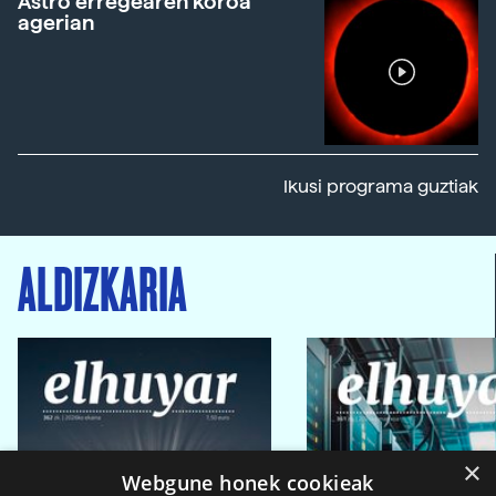
Astro erregearen koroa
agerian
Ikusi programa guztiak
ALDIZKARIA
×
Webgune honek cookieak