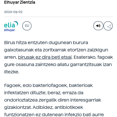
Elhuyar Zientzia
2024-09-02
EU
Birus hitza entzuten dugunean burura
gaixotasunak eta zoritxarrak etortzen zaizkigun
arren,
birusak ez dira beti etsai
. Esaterako, fagoak
gure osasuna zaintzeko aliatu garrantzitsuak izan
litezke.
Fagoek, edo bakteriofagoek, bakterioak
infektatzen dituzte; beraz, erraza da
ondorioztatzea zergatik diren interesgarriak
gizakiontzat. Adibidez, antibiotikoek
funtzionatzen ez dutenean infekzio bati aurre