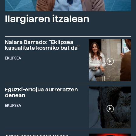
Ilargiaren itzalean
Naiara Barrado: "Eklipsea
kasualitate kosmiko bat da"
EKLIPSEA
Eguzki-erlojua aurreratzen
denean
EKLIPSEA