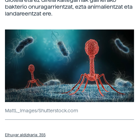
bakterio onuragarrientzat, ezta animalientzat eta
landareentzat ere.
MattL_Images/Shutterstock.com
Elhuyar aldizkaria: 355