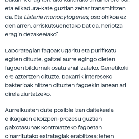
eta elikadura-kate guztian zehar transmititzen
da. Eta
Listeria monocytogenes
, oso ohikoa ez
den arren, arriskutsuenetako bat da, heriotza
eragin dezakeelako”.
Laborategian fagoak ugaritu eta purifikatu
egiten dituzte, gaitzei aurre egingo dieten
fagoen bildumak osatu ahal izateko. Genetikoki
ere aztertzen dituzte, bakarrik intereseko
bakterioak hiltzen dituzten fagoekin lanean ari
direla ziurtatzeko.
Aurreikusten dute posible izan daitekeela
elikagaien ekoizpen-prozesu guztian
gaixotasunak kontrolatzeko fagoetan
oinarritutako estrategiak erabiltzea; lehen