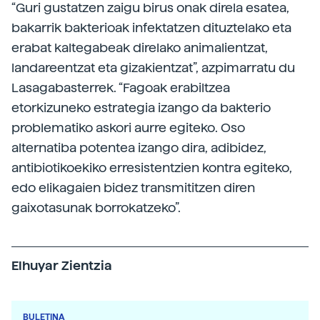
“Guri gustatzen zaigu birus onak direla esatea,
bakarrik bakterioak infektatzen dituztelako eta
erabat kaltegabeak direlako animalientzat,
landareentzat eta gizakientzat”, azpimarratu du
Lasagabasterrek. “Fagoak erabiltzea
etorkizuneko estrategia izango da bakterio
problematiko askori aurre egiteko. Oso
alternatiba potentea izango dira, adibidez,
antibiotikoekiko erresistentzien kontra egiteko,
edo elikagaien bidez transmititzen diren
gaixotasunak borrokatzeko”.
Elhuyar Zientzia
BULETINA