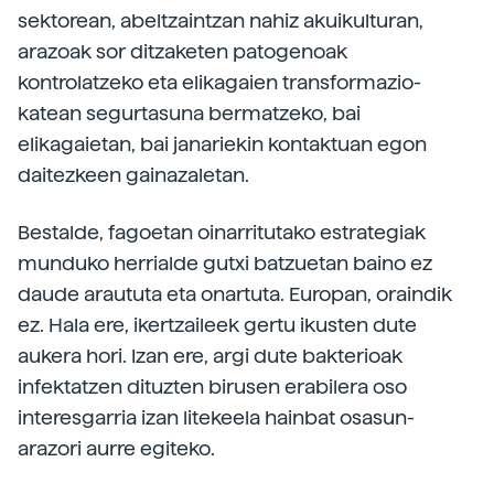
sektorean, abeltzaintzan nahiz akuikulturan,
arazoak sor ditzaketen patogenoak
kontrolatzeko eta elikagaien transformazio-
katean segurtasuna bermatzeko, bai
elikagaietan, bai janariekin kontaktuan egon
daitezkeen gainazaletan.
Bestalde, fagoetan oinarritutako estrategiak
munduko herrialde gutxi batzuetan baino ez
daude araututa eta onartuta. Europan, oraindik
ez. Hala ere, ikertzaileek gertu ikusten dute
aukera hori. Izan ere, argi dute bakterioak
infektatzen dituzten birusen erabilera oso
interesgarria izan litekeela hainbat osasun-
arazori aurre egiteko.