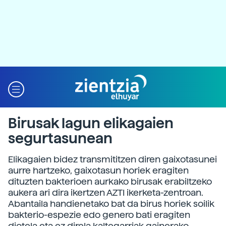
Birusak lagun elikagaien
segurtasunean
Elikagaien bidez transmititzen diren gaixotasunei
aurre hartzeko, gaixotasun horiek eragiten
dituzten bakterioen aurkako birusak erabiltzeko
aukera ari dira ikertzen AZTI ikerketa-zentroan.
Abantaila handienetako bat da birus horiek soilik
bakterio-espezie edo genero bati eragiten
diotela eta ez direla kaltegarriak gainerako