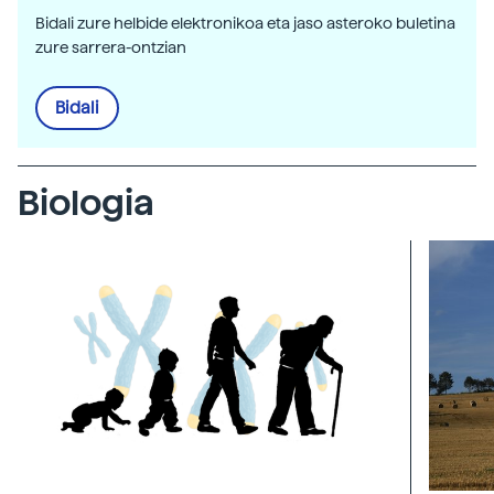
Bidali zure helbide elektronikoa eta jaso asteroko buletina
zure sarrera-ontzian
Bidali
Biologia