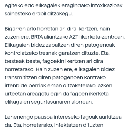
egiteko edo elikagaiek eragindako intoxikazioak
saihesteko erabil ditzakegu.
Bigarren arlo horretan ari dira ikertzen, hain
zuzen ere, BRTA aliantzako AZTI ikerketa-zentroan.
Elikagaien bidez zabaltzen diren patogenoak
kontrolatzeko tresnak garatzen dituzte. Eta,
besteak beste, fagoekin ikertzen ari dira
horretarako. Hain zuzen ere, elikagaien bidez
transmititzen diren patogenoen kontrako
irtenbide berriak eman ditzaketelako, azken
urteetan areagotu egin da fagoen ikerketa
elikagaien segurtasunaren alorrean.
Lehenengo pausoa intereseko fagoak aurkitzea
da. Eta, horretarako, infektatzen dituzten