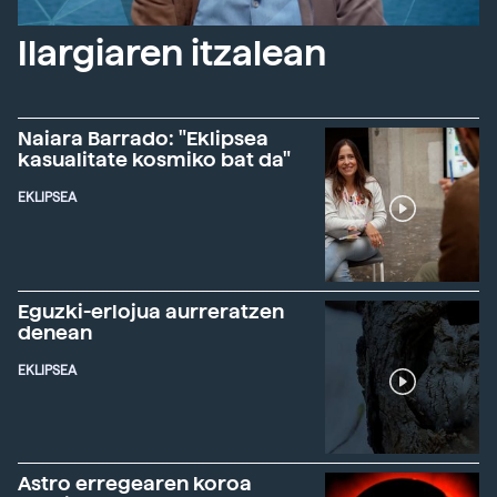
Ilargiaren itzalean
Naiara Barrado: "Eklipsea
kasualitate kosmiko bat da"
EKLIPSEA
Eguzki-erlojua aurreratzen
denean
EKLIPSEA
Astro erregearen koroa