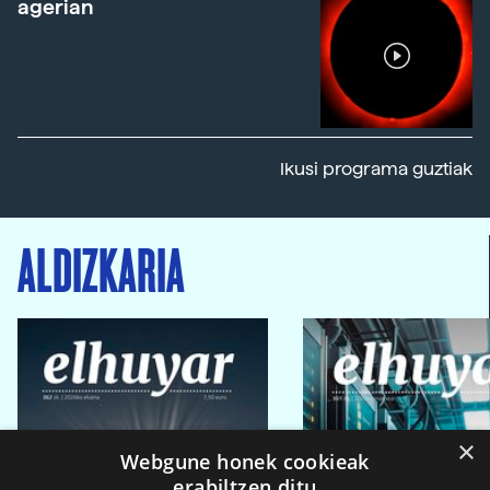
agerian
Ikusi programa guztiak
ALDIZKARIA
×
Webgune honek cookieak
erabiltzen ditu