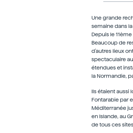
Une grande rech
semaine dans la 
Depuis le 11ème s
Beaucoup de rest
d'autres lieux on
spectaculaire au
étendues et inst
la Normandie, pa
Ils étaient auss
Fontarabie par ex
Méditerranée jus
en Islande, au G
de tous ces site