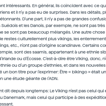
sont intéressants. En général, ils coïncident avec ce q
iens et il n'y a pas eu de surprises. Dans les détails, pl
 étonnants. D'une part, il n'y a pas de grandes confus
 Suédois et les Danois, par exemple, ne sont pas trè
ne se sont pas beaucoup mélangés. Une autre chose 
restes culturellement plus vikings, les enterrements
ings, etc., n'ont pas d'origine scandinave. Certains c
emple, sont des saamis, appartenant à une ethnie si
d'Irlande ou d'Écosse. C'est-à-dire être Viking, donc, n'
nie ou d'un groupe d'ethnies, et dans les nouvelles
un bon titre pour l'exprimer: Être « bikingo » était u
on une étude géante de l’ADN.
ont dit depuis longtemps: Le Viking n'est pas celui qui
u Danemark, mais celui qui participe à des expéditi
essant.