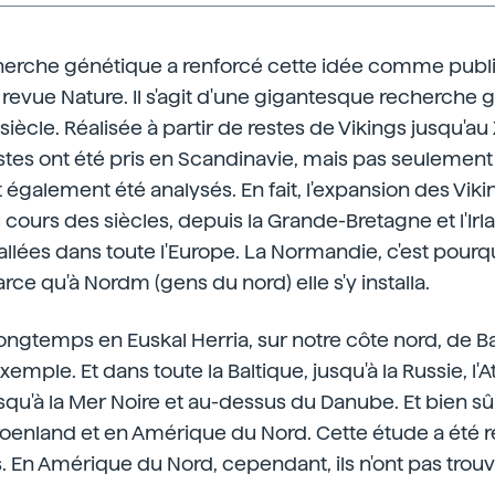
erche génétique a renforcé cette idée comme publi
revue Nature. Il s'agit d'une gigantesque recherche 
iècle. Réalisée à partir de restes de Vikings jusqu'au 
es ont été pris en Scandinavie, mais pas seulement l
t également été analysés. En fait, l'expansion des Viki
 cours des siècles, depuis la Grande-Bretagne et l'Irl
allées dans toute l'Europe. La Normandie, c'est pourqu
rce qu'à Nordm (gens du nord) elle s'y installa.
i longtemps en Euskal Herria, sur notre côte nord, de 
emple. Et dans toute la Baltique, jusqu'à la Russie, l'At
qu'à la Mer Noire et au-dessus du Danube. Et bien sûr, 
roenland et en Amérique du Nord. Cette étude a été ré
s. En Amérique du Nord, cependant, ils n'ont pas trouv