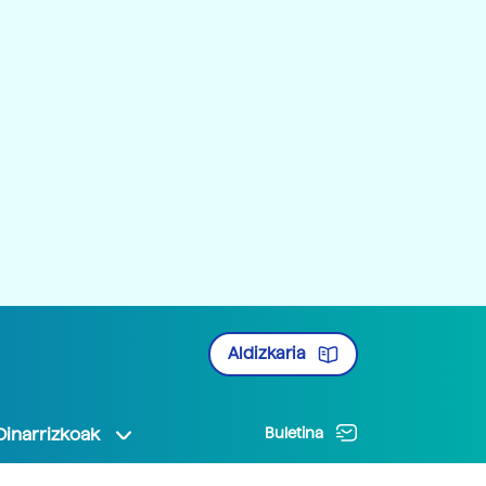
Aldizkaria
Oinarrizkoak
Buletina