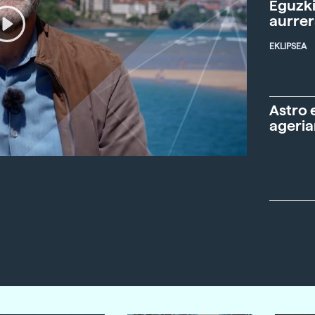
Eguzki
aurre
EKLIPSEA
Astro 
ageria