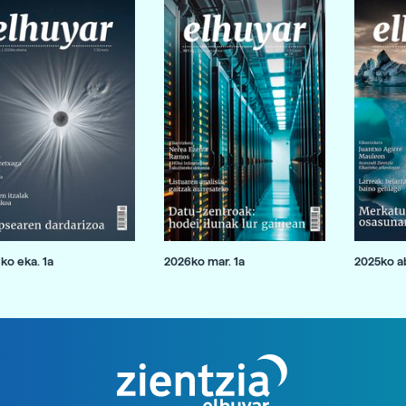
ko eka. 1a
2026ko mar. 1a
2025ko ab