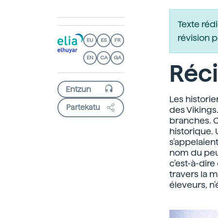
Texte réd
révision 
EU
ES
FR
EN
CA
GA
Réci
Les histori
Partekatu
des Vikings
branches. C
historique.
s'appelaient 
nom du peup
c'est-à-dire
travers la m
éleveurs, n'