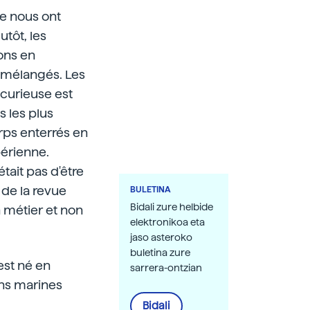
ue nous ont
utôt, les
ions en
s mélangés. Les
curieuse est
 les plus
orps enterrés en
bérienne.
était pas d'être
 de la revue
BULETINA
Bidali zure helbide
n métier et non
elektronikoa eta
jaso asteroko
buletina zure
 est né en
sarrera-ontzian
ons marines
Bidali