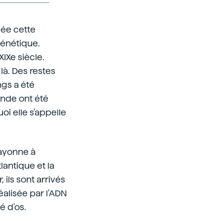
ée cette
génétique.
XIXe siècle.
à. Des restes
ngs a été
ande ont été
oi elle s'appelle
Bayonne à
lantique et la
ils sont arrivés
alisée par l'ADN
é d'os.