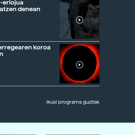
-erlojua
ratzen denean
erregearen koroa
n
Ikusi programa guztiak