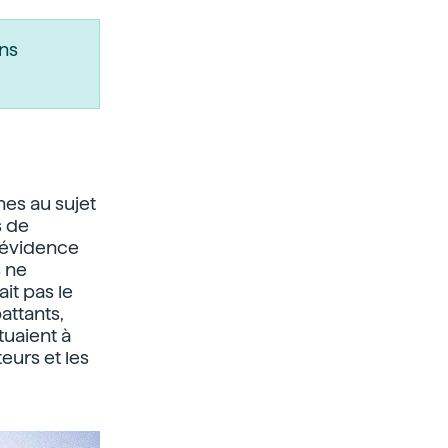
ns
hes au sujet
s de
l'évidence
s ne
ait pas le
attants,
tuaient à
eurs et les