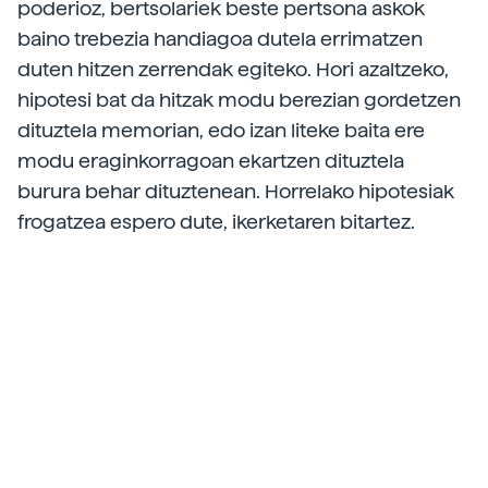
poderioz, bertsolariek beste pertsona askok
baino trebezia handiagoa dutela errimatzen
duten hitzen zerrendak egiteko. Hori azaltzeko,
hipotesi bat da hitzak modu berezian gordetzen
dituztela memorian, edo izan liteke baita ere
modu eraginkorragoan ekartzen dituztela
burura behar dituztenean. Horrelako hipotesiak
frogatzea espero dute, ikerketaren bitartez.