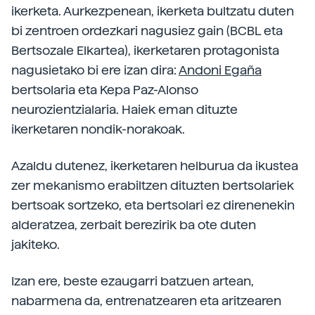
ikerketa. Aurkezpenean, ikerketa bultzatu duten
bi zentroen ordezkari nagusiez gain (BCBL eta
Bertsozale Elkartea), ikerketaren protagonista
nagusietako bi ere izan dira:
Andoni Egaña
bertsolaria eta Kepa Paz-Alonso
neurozientzialaria. Haiek eman dituzte
ikerketaren nondik-norakoak.
Azaldu dutenez, ikerketaren helburua da ikustea
zer mekanismo erabiltzen dituzten bertsolariek
bertsoak sortzeko, eta bertsolari ez direnenekin
alderatzea, zerbait berezirik ba ote duten
jakiteko.
Izan ere, beste ezaugarri batzuen artean,
nabarmena da, entrenatzearen eta aritzearen