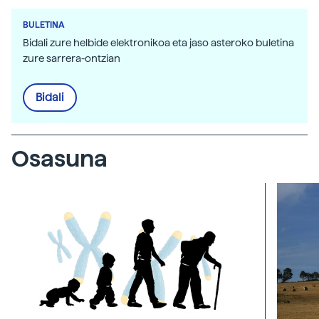
BULETINA
Bidali zure helbide elektronikoa eta jaso asteroko buletina
zure sarrera-ontzian
Bidali
Osasuna