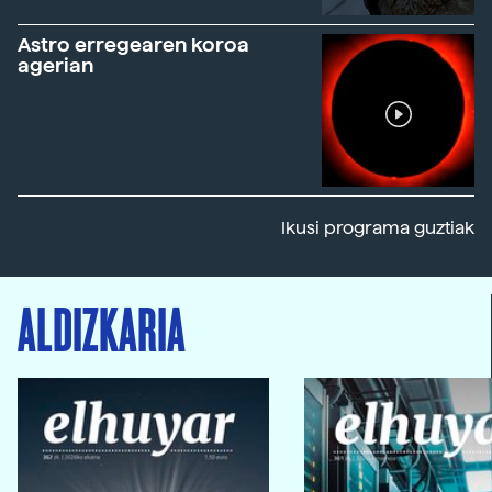
Astro erregearen koroa
agerian
Ikusi programa guztiak
ALDIZKARIA