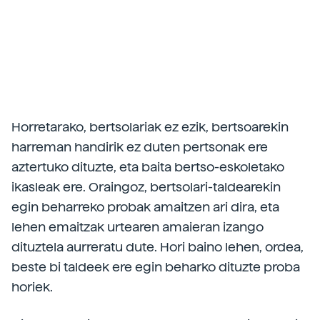
Horretarako, bertsolariak ez ezik, bertsoarekin
harreman handirik ez duten pertsonak ere
aztertuko dituzte, eta baita bertso-eskoletako
ikasleak ere. Oraingoz, bertsolari-taldearekin
egin beharreko probak amaitzen ari dira, eta
lehen emaitzak urtearen amaieran izango
dituztela aurreratu dute. Hori baino lehen, ordea,
beste bi taldeek ere egin beharko dituzte proba
horiek.