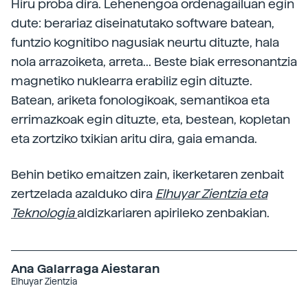
Hiru proba dira. Lehenengoa ordenagailuan egin
dute: berariaz diseinatutako software batean,
funtzio kognitibo nagusiak neurtu dituzte, hala
nola arrazoiketa, arreta... Beste biak erresonantzia
magnetiko nuklearra erabiliz egin dituzte.
Batean, ariketa fonologikoak, semantikoa eta
errimazkoak egin dituzte, eta, bestean, kopletan
eta zortziko txikian aritu dira, gaia emanda.
Behin betiko emaitzen zain, ikerketaren zenbait
zertzelada azalduko dira
Elhuyar Zientzia eta
Teknologia
aldizkariaren apirileko zenbakian.
Ana Galarraga Aiestaran
Elhuyar Zientzia