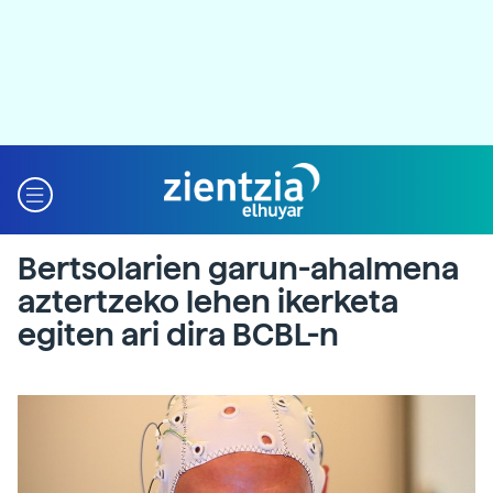
Bertsolarien garun-ahalmena
aztertzeko lehen ikerketa
egiten ari dira BCBL-n