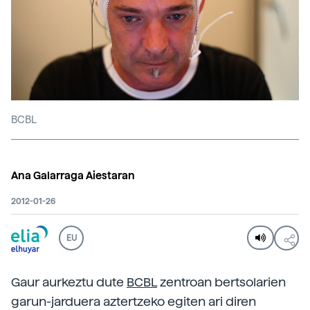
BCBL
Ana Galarraga Aiestaran
2012-01-26
EU
Gaur aurkeztu dute
BCBL
zentroan bertsolarien
garun-jarduera aztertzeko egiten ari diren