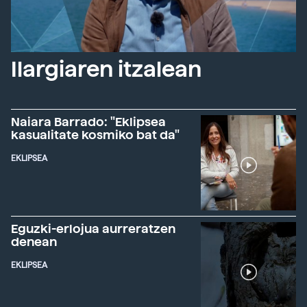
Ilargiaren itzalean
Naiara Barrado: "Eklipsea
kasualitate kosmiko bat da"
EKLIPSEA
Eguzki-erlojua aurreratzen
denean
EKLIPSEA