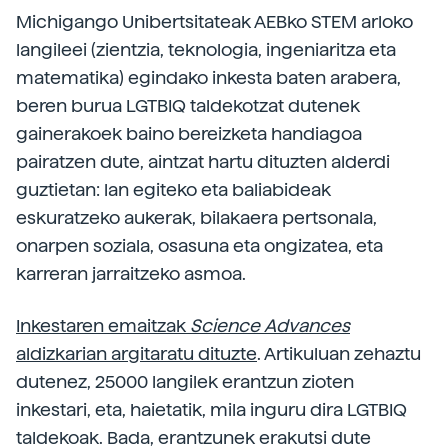
Michigango Unibertsitateak AEBko STEM arloko
langileei (zientzia, teknologia, ingeniaritza eta
matematika) egindako inkesta baten arabera,
beren burua LGTBIQ taldekotzat dutenek
gainerakoek baino bereizketa handiagoa
pairatzen dute, aintzat hartu dituzten alderdi
guztietan: lan egiteko eta baliabideak
eskuratzeko aukerak, bilakaera pertsonala,
onarpen soziala, osasuna eta ongizatea, eta
karreran jarraitzeko asmoa.
Inkestaren emaitzak
Science
Advances
aldizkarian argitaratu dituzte
. Artikuluan zehaztu
dutenez, 25000 langilek erantzun zioten
inkestari, eta, haietatik, mila inguru dira LGTBIQ
taldekoak. Bada, erantzunek erakutsi dute