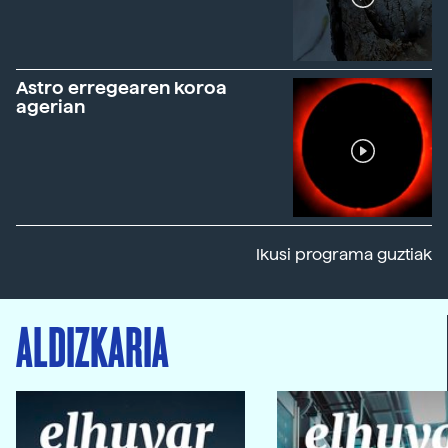
Astro erregearen koroa
agerian
Ikusi programa guztiak
ALDIZKARIA