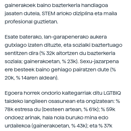
gainerakoek baino bazterkeria handiagoa
jasaten dutela, STEM arloko diziplina eta maila
profesional guztietan.
Esate baterako, lan-garapenerako aukera
gutxiago izaten dituzte, eta sozialki baztertuago
sentitzen dira (% 32k aitortzen du bazterkeria
soziala; gainerakoetan, % 23k). Sexu-jazarpena
ere besteek baino gehiago pairatzen dute (%
20k, % 14aren aldean).
Egoera horrek ondorio kaltegarriak ditu LGTBIQ
taldeko langileen osasunean eta ongizatean: %
78k estresa du (besteen artean, % 61k); % 59k
ondoez arinak, hala nola buruko mina edo
urdailekoa (gainerakoetan, % 43k); eta % 37k