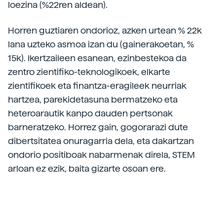
loezina (%22ren aldean).
Horren guztiaren ondorioz, azken urtean % 22k
lana uzteko asmoa izan du (gainerakoetan, %
15k). Ikertzaileen esanean, ezinbestekoa da
zentro zientifiko-teknologikoek, elkarte
zientifikoek eta finantza-eragileek neurriak
hartzea, parekidetasuna bermatzeko eta
heteroarautik kanpo dauden pertsonak
barneratzeko. Horrez gain, gogorarazi dute
dibertsitatea onuragarria dela, eta dakartzan
ondorio positiboak nabarmenak direla, STEM
arloan ez ezik, baita gizarte osoan ere.