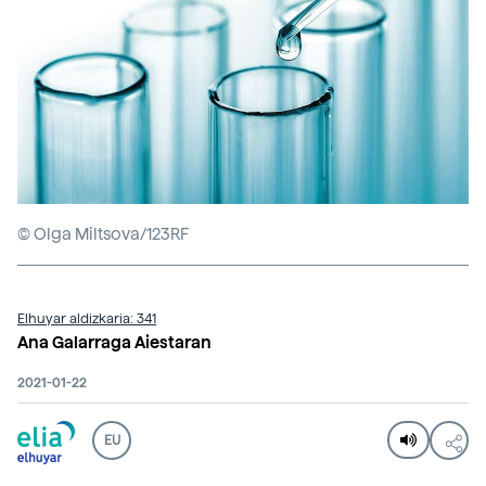
© Olga Miltsova/123RF
Elhuyar aldizkaria: 341
Ana Galarraga Aiestaran
2021-01-22
EU