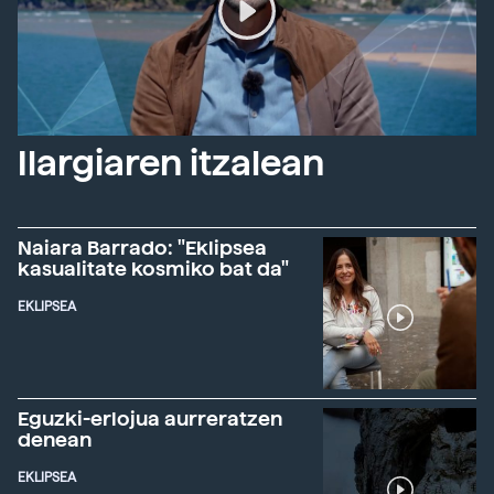
Ilargiaren itzalean
Naiara Barrado: "Eklipsea
kasualitate kosmiko bat da"
EKLIPSEA
Eguzki-erlojua aurreratzen
denean
EKLIPSEA