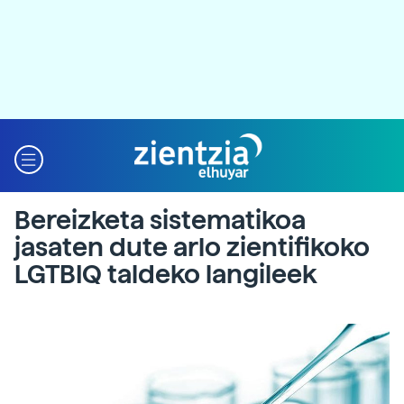
Bereizketa sistematikoa
jasaten dute arlo zientifikoko
LGTBIQ taldeko langileek