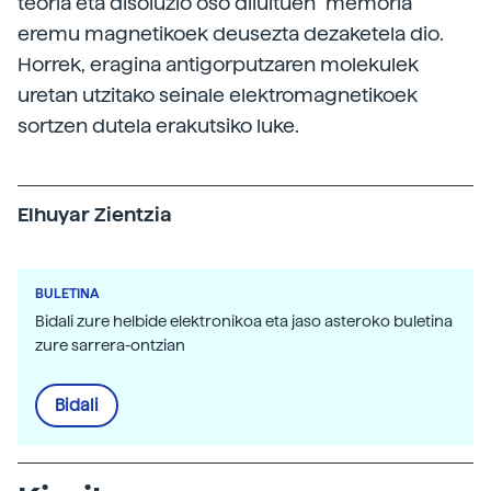
teoria eta disoluzio oso diluituen “memoria”
eremu magnetikoek deusezta dezaketela dio.
Horrek, eragina antigorputzaren molekulek
uretan utzitako seinale elektromagnetikoek
sortzen dutela erakutsiko luke.
Elhuyar Zientzia
BULETINA
Bidali zure helbide elektronikoa eta jaso asteroko buletina
zure sarrera-ontzian
Bidali