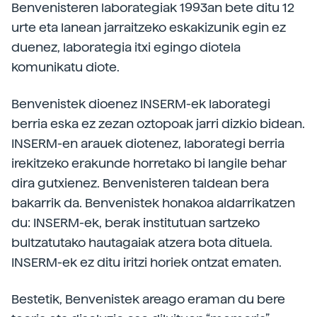
Benvenisteren laborategiak 1993an bete ditu 12
urte eta lanean jarraitzeko eskakizunik egin ez
duenez, laborategia itxi egingo diotela
komunikatu diote.
Benvenistek dioenez INSERM-ek laborategi
berria eska ez zezan oztopoak jarri dizkio bidean.
INSERM-en arauek diotenez, laborategi berria
irekitzeko erakunde horretako bi langile behar
dira gutxienez. Benvenisteren taldean bera
bakarrik da. Benvenistek honakoa aldarrikatzen
du: INSERM-ek, berak institutuan sartzeko
bultzatutako hautagaiak atzera bota dituela.
INSERM-ek ez ditu iritzi horiek ontzat ematen.
Bestetik, Benvenistek areago eraman du bere