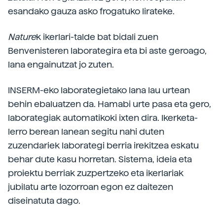
esandako gauza asko frogatuko lirateke.
Nature
k ikerlari-talde bat bidali zuen
Benvenisteren laborategira eta bi aste geroago,
lana engainutzat jo zuten.
INSERM-eko laborategietako lana lau urtean
behin ebaluatzen da. Hamabi urte pasa eta gero,
laborategiak automatikoki ixten dira. Ikerketa-
lerro berean lanean segitu nahi duten
zuzendariek laborategi berria irekitzea eskatu
behar dute kasu horretan. Sistema, ideia eta
proiektu berriak zuzpertzeko eta ikerlariak
jubilatu arte lozorroan egon ez daitezen
diseinatuta dago.