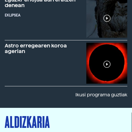
denean
EKLIPSEA
Astro erregearen koroa
agerian
Ikusi programa guztiak
ALDIZKARIA