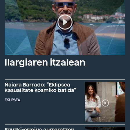
Ilargiaren itzalean
Naiara Barrado: "Eklipsea
kasualitate kosmiko bat da"
EKLIPSEA
Eguzki-erlojua aurreratzen