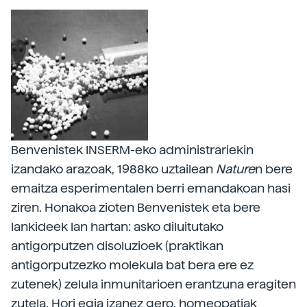
Benvenistek INSERM-eko administrariekin
izandako arazoak, 1988ko uztailean
Nature
n bere
emaitza esperimentalen berri emandakoan hasi
ziren. Honakoa zioten Benvenistek eta bere
lankideek lan hartan: asko diluitutako
antigorputzen disoluzioek (praktikan
antigorputzezko molekula bat bera ere ez
zutenek) zelula inmunitarioen erantzuna eragiten
zutela. Hori egia izanez gero, homeopatiak