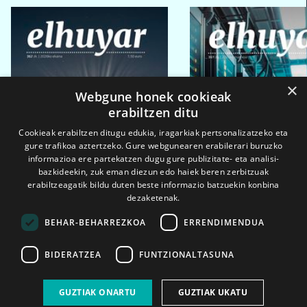
×
Webgune honek cookieak
erabiltzen ditu
Cookieak erabiltzen ditugu edukia, iragarkiak pertsonalizatzeko eta
gure trafikoa aztertzeko. Gure webgunearen erabilerari buruzko
informazioa ere partekatzen dugu gure publizitate- eta analisi-
bazkideekin, zuk eman diezun edo haiek beren zerbitzuak
erabiltzeagatik bildu duten beste informazio batzuekin konbina
dezaketenak.
BEHAR-BEHARREZKOA
ERRENDIMENDUA
BIDERATZEA
FUNTZIONALTASUNA
2026ko eka. 1a
2026ko mar. 1a
GUZTIAK ONARTU
GUZTIAK UKATU