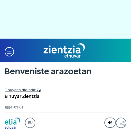
Benveniste arazoetan
Elhuyar aldizkaria: 79
Elhuyar Zientzia
1994-01-01
EU