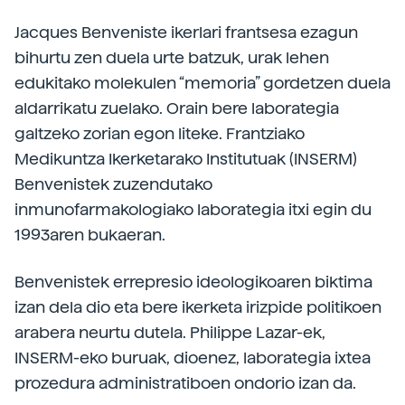
Jacques Benveniste ikerlari frantsesa ezagun
bihurtu zen duela urte batzuk, urak lehen
edukitako molekulen “memoria” gordetzen duela
aldarrikatu zuelako. Orain bere laborategia
galtzeko zorian egon liteke. Frantziako
Medikuntza Ikerketarako Institutuak (INSERM)
Benvenistek zuzendutako
inmunofarmakologiako laborategia itxi egin du
1993aren bukaeran.
Benvenistek errepresio ideologikoaren biktima
izan dela dio eta bere ikerketa irizpide politikoen
arabera neurtu dutela. Philippe Lazar-ek,
INSERM-eko buruak, dioenez, laborategia ixtea
prozedura administratiboen ondorio izan da.