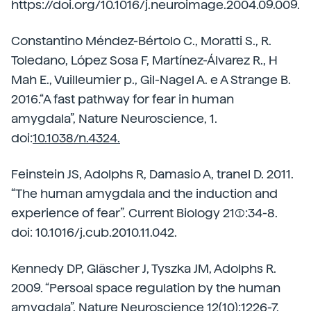
https://doi.org/10.1016/j.neuroimage.2004.09.009.
Constantino Méndez-Bértolo C., Moratti S., R.
Toledano, López Sosa F, Martínez-Álvarez R., H
Mah E., Vuilleumier p., Gil-Nagel A. e A Strange B.
2016.“A fast pathway for fear in human
amygdala”, Nature Neuroscience, 1.
doi:
10.1038/n.4324.
Feinstein JS, Adolphs R, Damasio A, tranel D. 2011.
“The human amygdala and the induction and
experience of fear”. Current Biology 21(1):34-8.
doi: 10.1016/j.cub.2010.11.042.
Kennedy DP, Gläscher J, Tyszka JM, Adolphs R.
2009. “Persoal space regulation by the human
amygdala”. Nature Neuroscience 12(10):1226-7.