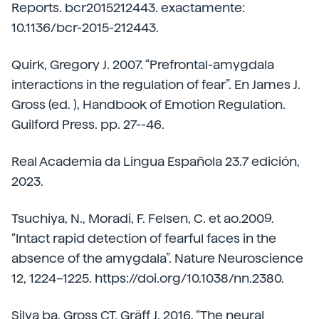
Reports. bcr2015212443. exactamente:
10.1136/bcr-2015-212443.
Quirk, Gregory J. 2007. “Prefrontal-amygdala
interactions in the regulation of fear”. En James J.
Gross (ed. ), Handbook of Emotion Regulation.
Guilford Press. pp. 27--46.
Real Academia da Lingua Española 23.7 edición,
2023.
Tsuchiya, N., Moradi, F. Felsen, C. et ao.2009.
“Intact rapid detection of fearful faces in the
absence of the amygdala”. Nature Neuroscience
12, 1224–1225. https://doi.org/10.1038/nn.2380.
Silva ba, Gross CT, Gräff J. 2016. “The neural