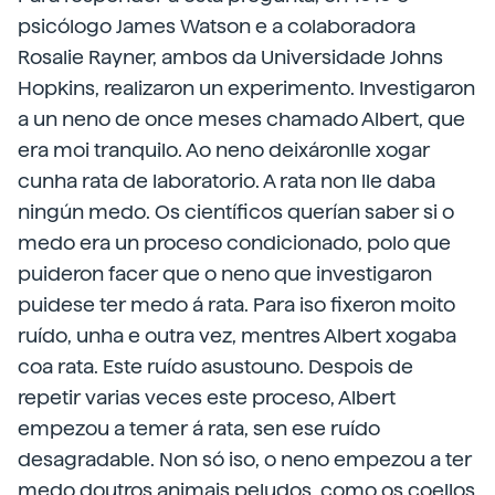
psicólogo James Watson e a colaboradora
Rosalie Rayner, ambos da Universidade Johns
Hopkins, realizaron un experimento. Investigaron
a un neno de once meses chamado Albert, que
era moi tranquilo. Ao neno deixáronlle xogar
cunha rata de laboratorio. A rata non lle daba
ningún medo. Os científicos querían saber si o
medo era un proceso condicionado, polo que
puideron facer que o neno que investigaron
puidese ter medo á rata. Para iso fixeron moito
ruído, unha e outra vez, mentres Albert xogaba
coa rata. Este ruído asustouno. Despois de
repetir varias veces este proceso, Albert
empezou a temer á rata, sen ese ruído
desagradable. Non só iso, o neno empezou a ter
medo doutros animais peludos, como os coellos