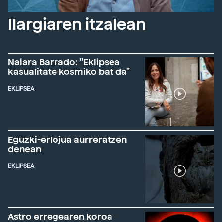
Ilargiaren itzalean
Naiara Barrado: "Eklipsea
kasualitate kosmiko bat da"
EKLIPSEA
Eguzki-erlojua aurreratzen
denean
EKLIPSEA
Astro erregearen koroa