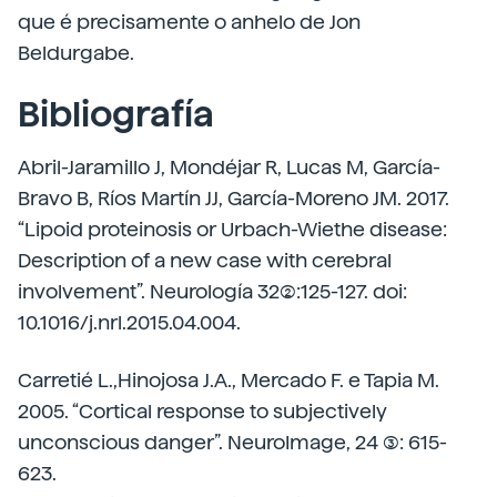
que é precisamente o anhelo de Jon
Beldurgabe.
Bibliografía
Abril-Jaramillo J, Mondéjar R, Lucas M, García-
Bravo B, Ríos Martín JJ, García-Moreno JM. 2017.
“Lipoid proteinosis or Urbach-Wiethe disease:
Description of a new case with cerebral
involvement”. Neurología 32(2):125-127. doi:
10.1016/j.nrl.2015.04.004.
Carretié L.,Hinojosa J.A., Mercado F. e Tapia M.
2005. “Cortical response to subjectively
unconscious danger”. NeuroImage, 24 (3): 615-
623.