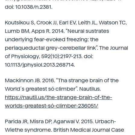
doi: 10.1038/n.2381.
Koutsikou S, Crook JJ, Earl EV, Leith JL, Watson TC,
Lumb BM, Apps R. 2014. “Neural sustrates
underlying fear-evoked freezing: the
periaqueductal grey-cerebellar link”. The Journal
of Physiology, 592(10):2197-213. doi:
10.1113/jphysiol.2013.268714.
Mackinnon JB. 2016. “Tha strange brain of the
World´s greatest só climber”. Nautilus.
https://nautil.us/the-strange-brain-of-the-
worlds-greatest-só-climber-236051/
Parida JR, Misra DP, Agarwal V. 2015. Urbach-
Wiethe syndrome. British Medical Journal Case