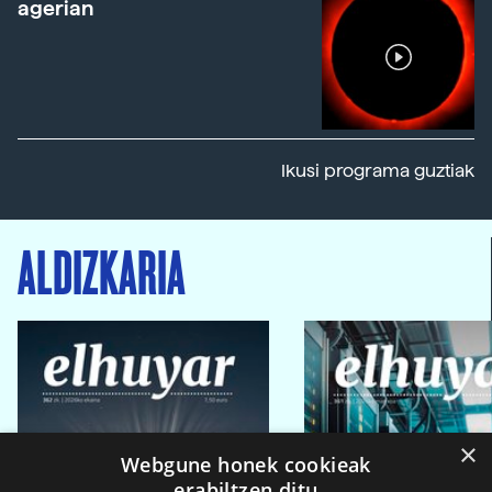
agerian
Ikusi programa guztiak
ALDIZKARIA
×
Webgune honek cookieak
erabiltzen ditu