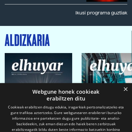
Ikusi programa guztiak
ALDIZKARIA
×
Webgune honek cookieak
erabiltzen ditu
Cookieak erabiltzen ditugu edukia, iragarkiak pertsonalizatzeko eta
gure trafikoa aztertzeko. Gure webgunearen erabilerari buruzko
informazioa ere partekatzen dugu gure publizitate- eta analisi-
bazkideekin, zuk eman diezun edo haiek beren zerbitzuak
erabiltzeagatik bildu duten beste informazio batzuekin konbina