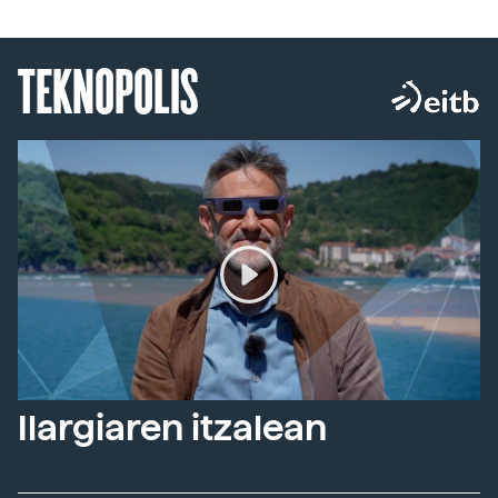
TEKNOPOLIS
Ilargiaren itzalean