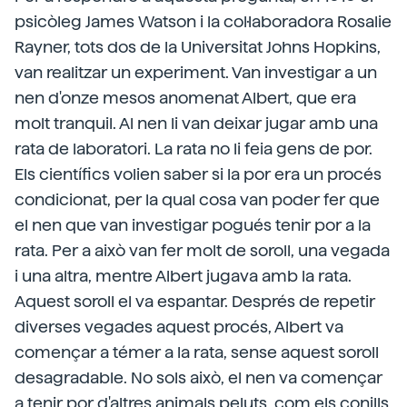
psicòleg James Watson i la col·laboradora Rosalie
Rayner, tots dos de la Universitat Johns Hopkins,
van realitzar un experiment. Van investigar a un
nen d'onze mesos anomenat Albert, que era
molt tranquil. Al nen li van deixar jugar amb una
rata de laboratori. La rata no li feia gens de por.
Els científics volien saber si la por era un procés
condicionat, per la qual cosa van poder fer que
el nen que van investigar pogués tenir por a la
rata. Per a això van fer molt de soroll, una vegada
i una altra, mentre Albert jugava amb la rata.
Aquest soroll el va espantar. Després de repetir
diverses vegades aquest procés, Albert va
començar a témer a la rata, sense aquest soroll
desagradable. No sols això, el nen va començar
a tenir por d'altres animals peluts, com els conills