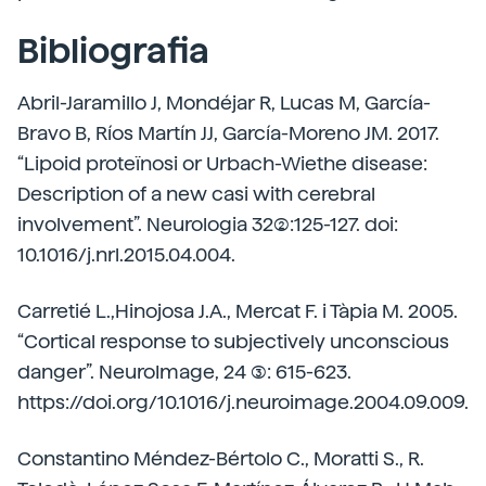
Bibliografia
Abril-Jaramillo J, Mondéjar R, Lucas M, García-
Bravo B, Ríos Martín JJ, García-Moreno JM. 2017.
“Lipoid proteïnosi or Urbach-Wiethe disease:
Description of a new casi with cerebral
involvement”. Neurologia 32(2):125-127. doi:
10.1016/j.nrl.2015.04.004.
Carretié L.,Hinojosa J.A., Mercat F. i Tàpia M. 2005.
“Cortical response to subjectively unconscious
danger”. NeuroImage, 24 (3): 615-623.
https://doi.org/10.1016/j.neuroimage.2004.09.009.
Constantino Méndez-Bértolo C., Moratti S., R.