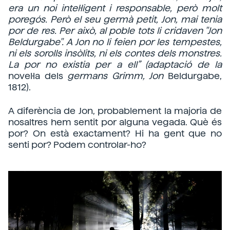
era un noi intel·ligent i responsable, però molt
poregós. Però el seu germà petit, Jon, mai tenia
por de res. Per això, al poble tots li cridaven "Jon
Beldurgabe". A Jon no li feien por les tempestes,
ni els sorolls insòlits, ni els contes dels monstres.
La por no existia per a ell” (adaptació de la
novel·la dels
germans Grimm, Jon
Beldurgabe,
1812).
A diferència de Jon, probablement la majoria de
nosaltres hem sentit por alguna vegada. Què és
por? On està exactament? Hi ha gent que no
senti por? Podem controlar-ho?