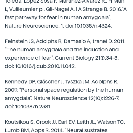
Toledà, López Sosa F, Martínez-Álvarez R., H Mah
I., Vuilleumier p., Gil-Nagel A. i A Strange B. 2016.“A
fast pathway for fear in human amygdala”,
Nature Neuroscience, 1. doi:
10.1038/n.4324.
Feinstein JS, Adolphs R, Damasio A, tranel D. 2011.
“The human amygdala and the induction and
experience of fear”. Current Biology 21(1):34-8.
doi: 10.1016/j.cub.2010.11.042.
Kennedy DP, Gläscher J, Tyszka JM, Adolphs R.
2009. “Personal space regulation by the human
amygdala”. Nature Neuroscience 12(10):1226-7.
doi: 10.1038/n.2381.
Koutsikou S, Crook JJ, Earl EV, Leith JL, Watson TC,
Lumb BM, Apps R. 2014. “Neural sustrates