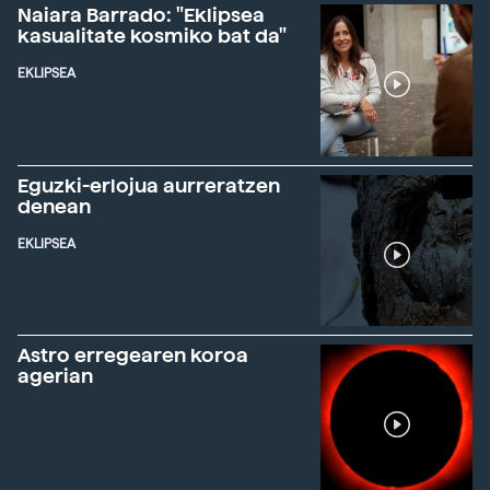
Naiara Barrado: "Eklipsea
kasualitate kosmiko bat da"
EKLIPSEA
Eguzki-erlojua aurreratzen
denean
EKLIPSEA
Astro erregearen koroa
agerian