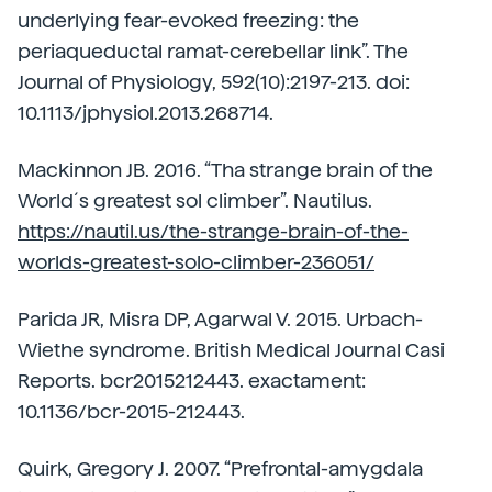
underlying fear-evoked freezing: the
periaqueductal ramat-cerebellar link”. The
Journal of Physiology, 592(10):2197-213. doi:
10.1113/jphysiol.2013.268714.
Mackinnon JB. 2016. “Tha strange brain of the
World´s greatest sol climber”. Nautilus.
https://nautil.us/the-strange-brain-of-the-
worlds-greatest-solo-climber-236051/
Parida JR, Misra DP, Agarwal V. 2015. Urbach-
Wiethe syndrome. British Medical Journal Casi
Reports. bcr2015212443. exactament:
10.1136/bcr-2015-212443.
Quirk, Gregory J. 2007. “Prefrontal-amygdala