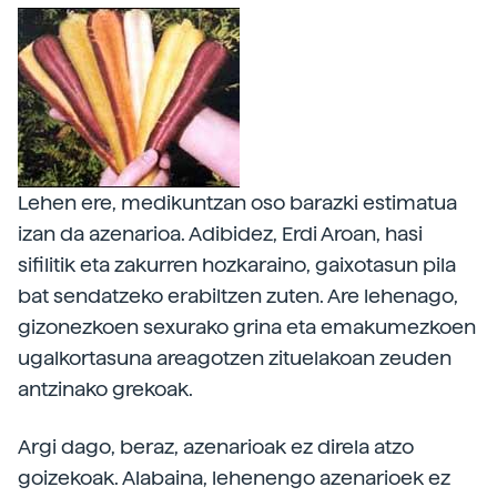
Lehen ere, medikuntzan oso barazki estimatua
izan da azenarioa. Adibidez, Erdi Aroan, hasi
sifilitik eta zakurren hozkaraino, gaixotasun pila
bat sendatzeko erabiltzen zuten. Are lehenago,
gizonezkoen sexurako grina eta emakumezkoen
ugalkortasuna areagotzen zituelakoan zeuden
antzinako grekoak.
Argi dago, beraz, azenarioak ez direla atzo
goizekoak. Alabaina, lehenengo azenarioek ez