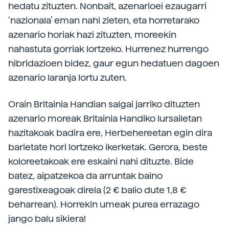
hedatu zituzten. Nonbait, azenarioei ezaugarri
‘nazionala’ eman nahi zieten, eta horretarako
azenario horiak hazi zituzten, moreekin
nahastuta gorriak lortzeko. Hurrenez hurrengo
hibridazioen bidez, gaur egun hedatuen dagoen
azenario laranja lortu zuten.
Orain Britainia Handian salgai jarriko dituzten
azenario moreak Britainia Handiko lursailetan
hazitakoak badira ere, Herbehereetan egin dira
barietate hori lortzeko ikerketak. Gerora, beste
koloreetakoak ere eskaini nahi dituzte. Bide
batez, aipatzekoa da arruntak baino
garestixeagoak direla (2 € balio dute 1,8 €
beharrean). Horrekin umeak purea errazago
jango balu sikiera!