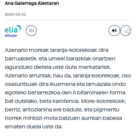
Ana Galarraga Aiestaran
2002-05-22
EU
Azenario moreak laranja-kolorekoak dira
barrualdetik, eta umeei barazkiak onartzen
lagunduko dietela uste dute merkatariek.
Azenario arruntak, hau da, laranja kolorekoak, oso
osasuntsuak dira ikusmena eta larruazala ondo
egoteko beharrezkoa den A bitaminaren forma
bat dutelako, beta karotenoa. More-kolorekoek,
berriz, antozianina ere badute, eta pigmentu
horrek minbizi-mota batzuen aurrean babesa
ematen duela uste da.