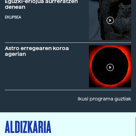
Eguzki-erlojua aurreratzen
denean
EKLIPSEA
Astro erregearen koroa
agerian
Ikusi programa guztiak
ALDIZKARIA