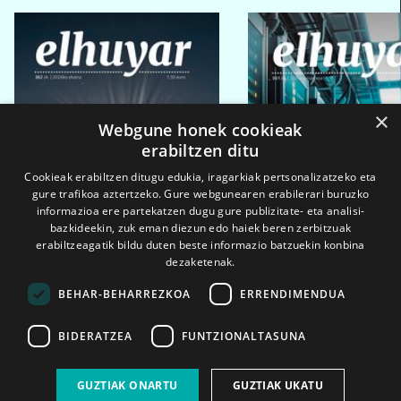
×
Webgune honek cookieak
erabiltzen ditu
Cookieak erabiltzen ditugu edukia, iragarkiak pertsonalizatzeko eta
gure trafikoa aztertzeko. Gure webgunearen erabilerari buruzko
informazioa ere partekatzen dugu gure publizitate- eta analisi-
bazkideekin, zuk eman diezun edo haiek beren zerbitzuak
erabiltzeagatik bildu duten beste informazio batzuekin konbina
dezaketenak.
BEHAR-BEHARREZKOA
ERRENDIMENDUA
BIDERATZEA
FUNTZIONALTASUNA
2026ko eka. 1a
2026ko mar. 1a
GUZTIAK ONARTU
GUZTIAK UKATU