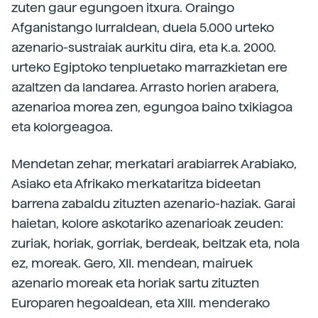
zuten gaur egungoen itxura. Oraingo
Afganistango lurraldean, duela 5.000 urteko
azenario-sustraiak aurkitu dira, eta k.a. 2000.
urteko Egiptoko tenpluetako marrazkietan ere
azaltzen da landarea. Arrasto horien arabera,
azenarioa morea zen, egungoa baino txikiagoa
eta kolorgeagoa.
Mendetan zehar, merkatari arabiarrek Arabiako,
Asiako eta Afrikako merkataritza bideetan
barrena zabaldu zituzten azenario-haziak. Garai
haietan, kolore askotariko azenarioak zeuden:
zuriak, horiak, gorriak, berdeak, beltzak eta, nola
ez, moreak. Gero, XII. mendean, mairuek
azenario moreak eta horiak sartu zituzten
Europaren hegoaldean, eta XIII. menderako