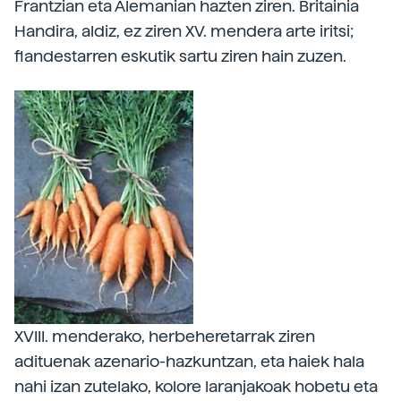
Frantzian eta Alemanian hazten ziren. Britainia
Handira, aldiz, ez ziren XV. mendera arte iritsi;
flandestarren eskutik sartu ziren hain zuzen.
XVIII. menderako, herbeheretarrak ziren
adituenak azenario-hazkuntzan, eta haiek hala
nahi izan zutelako, kolore laranjakoak hobetu eta