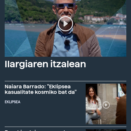
Ilargiaren itzalean
Naiara Barrado: "Eklipsea
kasualitate kosmiko bat da"
EKLIPSEA