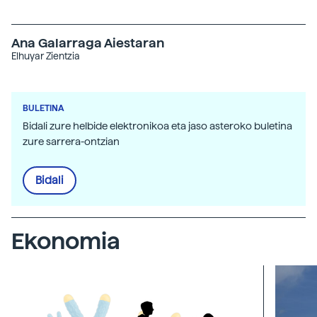
Ana Galarraga Aiestaran
Elhuyar Zientzia
BULETINA
Bidali zure helbide elektronikoa eta jaso asteroko buletina
zure sarrera-ontzian
Bidali
Ekonomia