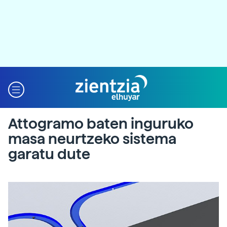
Attogramo baten inguruko
masa neurtzeko sistema
garatu dute