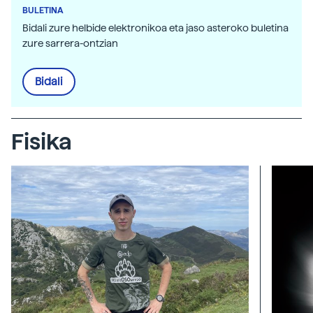
BULETINA
Bidali zure helbide elektronikoa eta jaso asteroko buletina
zure sarrera-ontzian
Bidali
Fisika