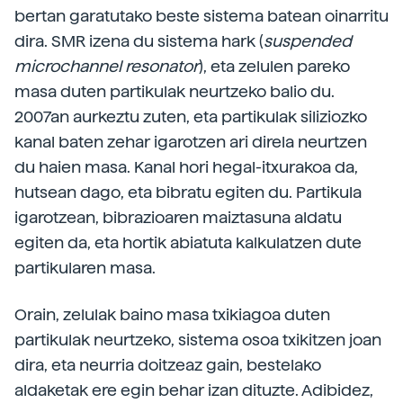
bertan garatutako beste sistema batean oinarritu
dira. SMR izena du sistema hark (
suspended
microchannel resonator
), eta zelulen pareko
masa duten partikulak neurtzeko balio du.
2007an aurkeztu zuten, eta partikulak siliziozko
kanal baten zehar igarotzen ari direla neurtzen
du haien masa. Kanal hori hegal-itxurakoa da,
hutsean dago, eta bibratu egiten du. Partikula
igarotzean, bibrazioaren maiztasuna aldatu
egiten da, eta hortik abiatuta kalkulatzen dute
partikularen masa.
Orain, zelulak baino masa txikiagoa duten
partikulak neurtzeko, sistema osoa txikitzen joan
dira, eta neurria doitzeaz gain, bestelako
aldaketak ere egin behar izan dituzte. Adibidez,