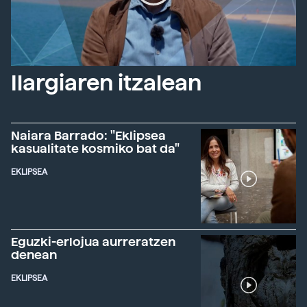
Ilargiaren itzalean
Naiara Barrado: "Eklipsea
kasualitate kosmiko bat da"
EKLIPSEA
Eguzki-erlojua aurreratzen
denean
EKLIPSEA