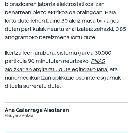
bibrazioaren jatorria elektrostatikoa izan
beharrean piezolektrikoa da oraingoan. Hala
lortu dute lehen baino 30 aldiz masa txikiagoa
duten partikulak neurtu ahal izatea; zehazki, 0,85
attogramoko bereizmena lortu dute.
Ikertzaileen arabera, sistema gai da 30.000
partikula 90 minututan neurtzeko.
PNAS
aldizkarian argitaratu dute egindako lana
, eta
nanomedikuntzan aplikazio oso interesgarriak
dituela aurreratu dute.
Ana Galarraga Aiestaran
Elhuyar Zientzia