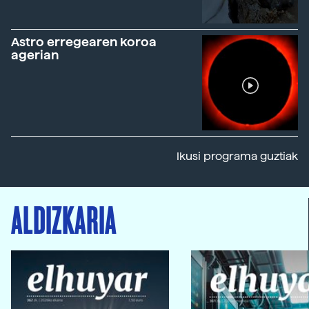
Astro erregearen koroa
agerian
Ikusi programa guztiak
ALDIZKARIA