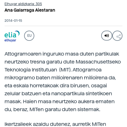
Elhuyar aldizkaria: 305
Ana Galarraga Aiestaran
2014-01-15
EU
Attogramoaren inguruko masa duten partikulak
neurtzeko tresna garatu dute Massachusettseko
Teknologia Institutuan (MIT). Attogramoa
mikrogramo baten milioirenaren milioirena da,
eta eskala horretakoak dira birusen, osagai
zelular batzuen eta nanopartikula sintetikoen
masak. Haien masa neurtzeko aukera ematen
du, beraz, MITen garatu duten sistemak.
Ikertzaileek azaldu dutenez, aurretik MITen