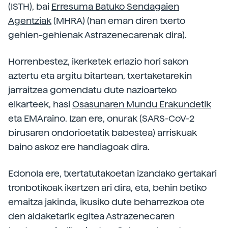
(ISTH), bai
Erresuma Batuko Sendagaien
Agentziak
(MHRA) (han eman diren txerto
gehien-gehienak Astrazenecarenak dira).
Horrenbestez, ikerketek erlazio hori sakon
aztertu eta argitu bitartean, txertaketarekin
jarraitzea gomendatu dute nazioarteko
elkarteek, hasi
Osasunaren Mundu Erakundetik
eta EMAraino. Izan ere, onurak (SARS-CoV-2
birusaren ondorioetatik babestea) arriskuak
baino askoz ere handiagoak dira.
Edonola ere, txertatutakoetan izandako gertakari
tronbotikoak ikertzen ari dira, eta, behin betiko
emaitza jakinda, ikusiko dute beharrezkoa ote
den aldaketarik egitea Astrazenecaren