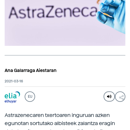
Ana Galarraga Aiestaran
2021-03-16
EU
Astrazenecaren txertoaren inguruan azken
egunotan sortutako albisteek zalantza eragin