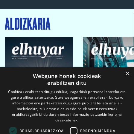
ALDIZKARIA
×
Webgune honek cookieak
erabiltzen ditu
Cookieak erabiltzen ditugu edukia, iragarkiak pertsonalizatzeko eta
gure trafikoa aztertzeko. Gure webgunearen erabilerari buruzko
informazioa ere partekatzen dugu gure publizitate- eta analisi-
bazkideekin, zuk eman diezun edo haiek beren zerbitzuak
erabiltzeagatik bildu duten beste informazio batzuekin konbina
dezaketenak.
BEHAR-BEHARREZKOA
ERRENDIMENDUA