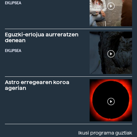
EKLIPSEA
Eguzki-erlojua aurreratzen
denean
EKLIPSEA
Astro erregearen koroa
agerian
Ikusi programa guztiak