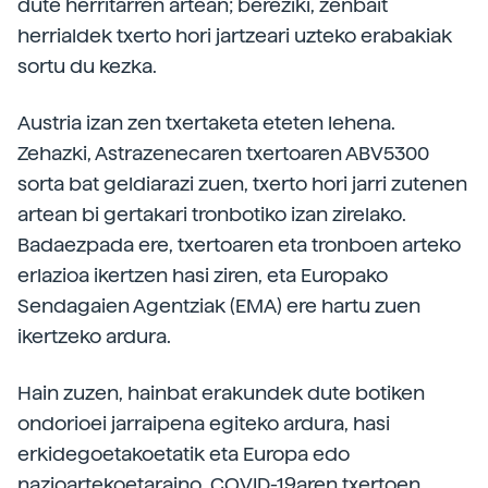
dute herritarren artean; bereziki, zenbait
herrialdek txerto hori jartzeari uzteko erabakiak
sortu du kezka.
Austria izan zen txertaketa eteten lehena.
Zehazki, Astrazenecaren txertoaren ABV5300
sorta bat geldiarazi zuen, txerto hori jarri zutenen
artean bi gertakari tronbotiko izan zirelako.
Badaezpada ere, txertoaren eta tronboen arteko
erlazioa ikertzen hasi ziren, eta Europako
Sendagaien Agentziak (EMA) ere hartu zuen
ikertzeko ardura.
Hain zuzen, hainbat erakundek dute botiken
ondorioei jarraipena egiteko ardura, hasi
erkidegoetakoetatik eta Europa edo
nazioartekoetaraino. COVID-19aren txertoen