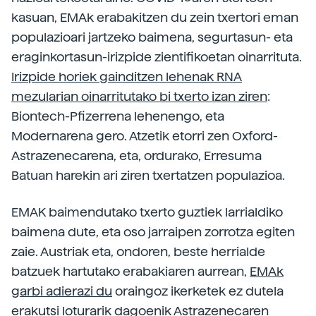
kasuan, EMAk erabakitzen du zein txertori eman
populazioari jartzeko baimena, segurtasun- eta
eraginkortasun-irizpide zientifikoetan oinarrituta.
Irizpide horiek gainditzen lehenak RNA
mezularian oinarritutako bi txerto izan ziren
:
Biontech-Pfizerrena lehenengo, eta
Modernarena gero. Atzetik etorri zen Oxford-
Astrazenecarena, eta, ordurako, Erresuma
Batuan harekin ari ziren txertatzen populazioa.
EMAK baimendutako txerto guztiek larrialdiko
baimena dute, eta oso jarraipen zorrotza egiten
zaie. Austriak eta, ondoren, beste herrialde
batzuek hartutako erabakiaren aurrean,
EMAk
garbi adierazi du
oraingoz ikerketek ez dutela
erakutsi loturarik dagoenik Astrazenecaren