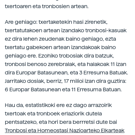
txertoaren eta tronbosien artean.
Are gehiago: txertaketekin hasi zirenetik,
txertatutakoen artean izandako tronbosi-kasuak
ez dira lehen zeudenak baino gehiago, ezta
txertatu gabekoen artean izandakoak baino
gehiago ere. Ezohiko trobosiak dira batzuk,
tronbosi benoso zerebralak, eta halakoak 11 izan
dira Europar Batasunean, eta 3 Erresuma Batuak.
Jarritako dosiak, berriz, 17 milioi izan dira guztira:
6 Europar Batasunean eta 11 Erresuma Batuan.
Hau da, estatistikoki ere ez dago arrazoirik
txertoak eta tronboek erlaziorik dutela
pentsatzeko, eta hori bera berrretsi dute bai
Tronbosi eta Homeostasi Nazioarteko Elkarteak