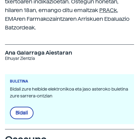
txertoaren indikazioetan. Ostegun honetan,
hilaren 18an, emango ditu emaitzak
PRACk
,
EMAren Farmakozaintzaren Arriskuen Ebaluazio
Batzordeak.
Ana Galarraga Aiestaran
Elhuyar Zientzia
BULETINA
Bidali zure helbide elektronikoa eta jaso asteroko buletina
zure sarrera-ontzian
Bidali