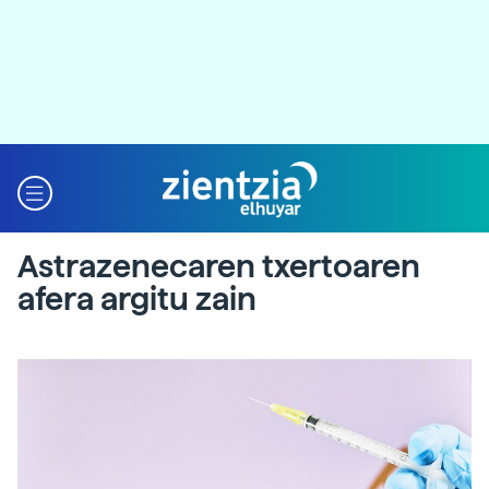
Astrazenecaren txertoaren
afera argitu zain