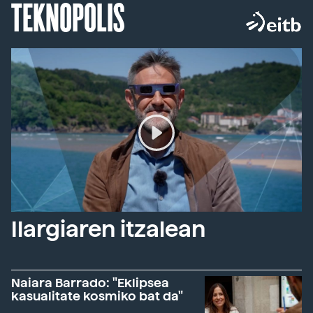
TEKNOPOLIS
Ilargiaren itzalean
Naiara Barrado: "Eklipsea
kasualitate kosmiko bat da"