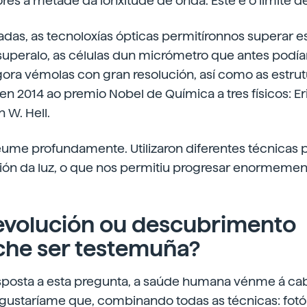
iores á metade da lonxitude de onda. Este é o límite de
das, as tecnoloxías ópticas permitíronnos superar es
 superalo, as células dun micrómetro que antes podí
ra vémolas con gran resolución, así como as estrutu
 en 2014 ao premio Nobel de Química a tres físicos: Eri
 W. Hell.
ume profundamente. Utilizaron diferentes técnicas 
cción da luz, o que nos permitiu progresar enormeme
evolución ou descubrimento
che ser testemuña?
sposta a esta pregunta, a saúde humana vénme á ca
 gustaríame que, combinando todas as técnicas: fotó