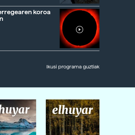
erregearen koroa
n
Ikusi programa guztiak