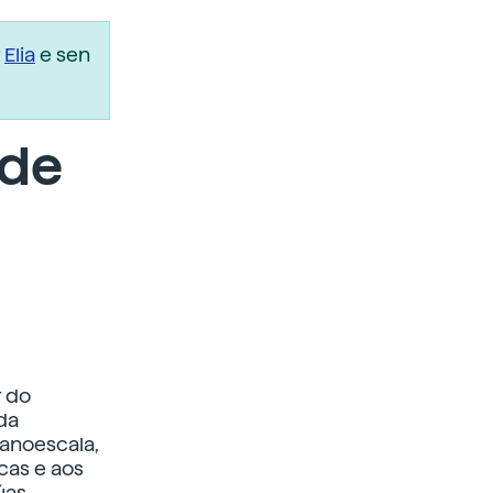
r
Elia
e sen
 de
r do
 da
nanoescala,
cas e aos
úas