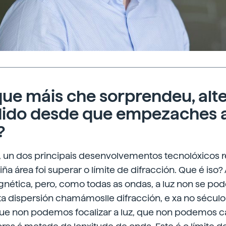
que máis che sorprendeu, alt
dido desde que empezaches 
?
, un dos principais desenvolvementos tecnolóxicos 
iña área foi superar o límite de difracción. Que é iso?
ética, pero, como todas as ondas, a luz non se pode
ta dispersión chamámoslle difracción, e xa no século X
que non podemos focalizar a luz, que non podemos c