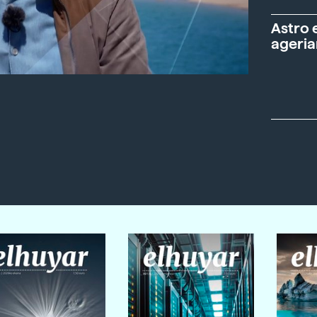
Astro 
ageria