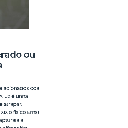
erado ou
a
relacionados coa
 A luz é unha
 atrapar,
IX o físico Ernst
apturala a