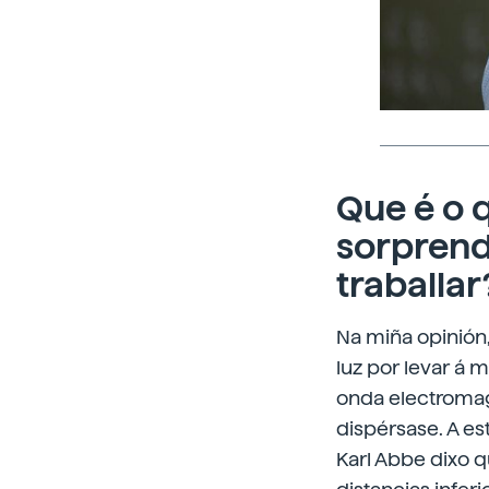
Que é o 
sorpren
traballar
Na miña opinión
luz por levar á m
onda electromagn
dispérsase. A es
Karl Abbe dixo 