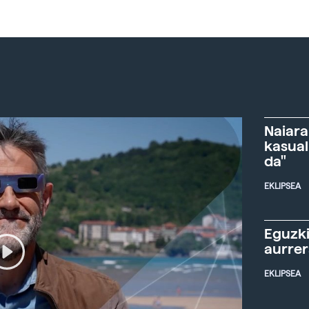
Naiara
kasual
da"
EKLIPSEA
Eguzki
aurre
EKLIPSEA