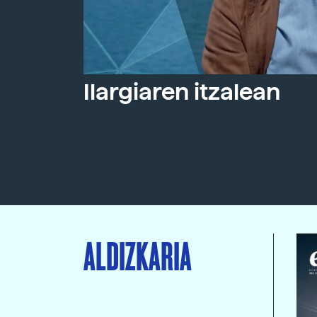
Ilargiaren itzalean
ALDIZKARIA