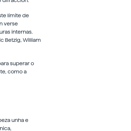
 difracción.
te límite de
an verse
ras internas.
c Betzig, William
para superar o
nte, como a
beza unha e
nica,