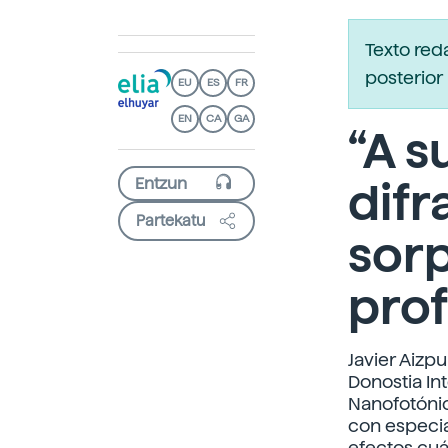
Texto re
posterior 
EU
ES
FR
EN
CA
GA
“A s
difr
Partekatu
sor
pro
Javier Aizpu
Donostia In
Nanofotónica
con especia
efectos cu