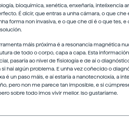
logía, bioquímica, xenética, enxeñaría, intelixencia artif
rfecto. É dicir, que entras a unha cámara, o que che
nha forma non invasiva, e o que che di é o que tes, e 
solución.
erramenta máis próxima é a resonancia magnética nuc
utura de todo o corpo, capa a capa. Esta informació
ficial, pasaría ao nivel de fisiología e de aí o diagnósti
a si hai algún problema. E unha vez coñecido o diagnós
xa é un paso máis, e aí estaría a nanotecnoloxía, a in
 soño, pero non me parece tan imposible, e si cúmprese
pero sobre todo imos vivir mellor. Iso gustaríame.