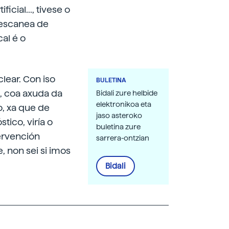
icial..., tivese o
 escanea de
cal é o
lear. Con iso
BULETINA
n, coa axuda da
Bidali zure helbide
elektronikoa eta
co, xa que de
jaso asteroko
tico, viría o
buletina zure
tervención
sarrera-ontzian
, non sei si imos
Bidali