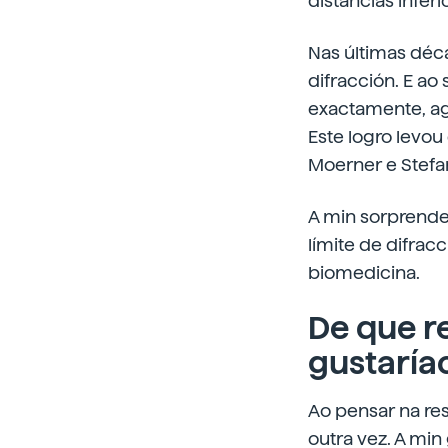
distancias infer
Nas últimas déca
difracción. E ao
exactamente, ago
Este logro levou
Moerner e Stefan
A min sorprende
límite de difra
biomedicina.
De que r
gustaría
Ao pensar na re
outra vez. A min