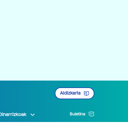
Aldizkaria
Oinarrizkoak
Buletina