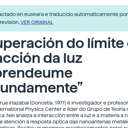
dactado en euskara e traducido automaticamente po
revisión.
VER ORIXINAL
uperación do límite
acción da luz
prendeume
fundamente”
rua Iriazabal (Donostia, 1971) é investigador e profeso
ternational Physics Center e líder do Grupo de Teoría
. Nel analiza a interacción entre a luz e a materia a 
l atención á resposta óptica das nanoantenas metáli
ánticos. Recibiu numerosos recoñecementos polas s