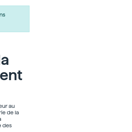
ns
la
ent
seur au
ie de la
à
e des