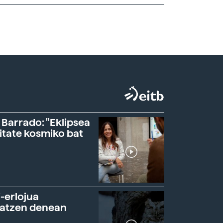
 Barrado: "Eklipsea
itate kosmiko bat
-erlojua
ratzen denean