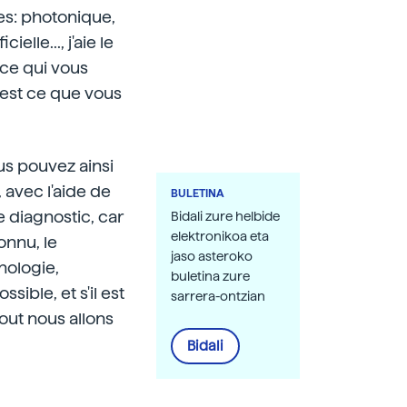
es: photonique,
elle..., j'aie le
 ce qui vous
 est ce que vous
ous pouvez ainsi
 avec l'aide de
BULETINA
le diagnostic, car
Bidali zure helbide
elektronikoa eta
onnu, le
jaso asteroko
hnologie,
buletina zure
sible, et s'il est
sarrera-ontzian
tout nous allons
Bidali