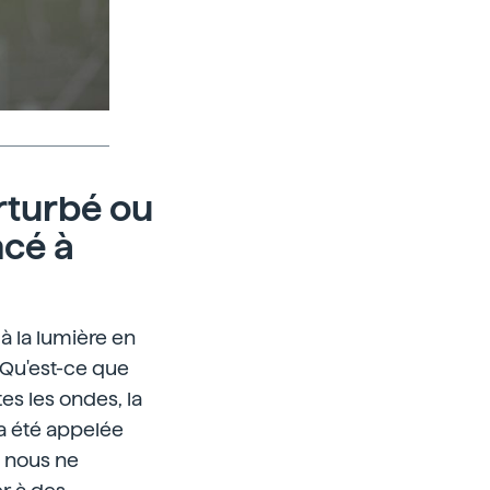
erturbé ou
ncé à
à la lumière en
 Qu'est-ce que
s les ondes, la
 a été appelée
e nous ne