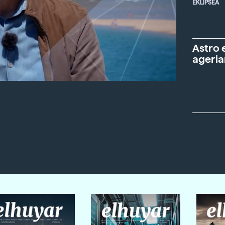
EKLIPSEA
Astro 
ageria