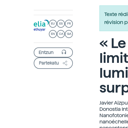
Texte réd
révision 
EU
ES
FR
EN
CA
GA
« Le
limi
Partekatu
lum
surp
Javier Aizpu
Donostia In
Nanofotonie.
nanoéchelle
nanoantenne