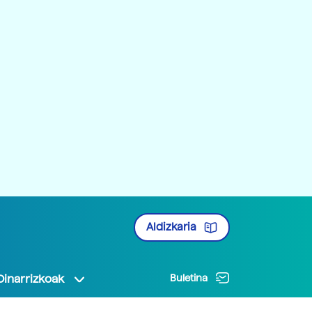
Aldizkaria
Oinarrizkoak
Buletina