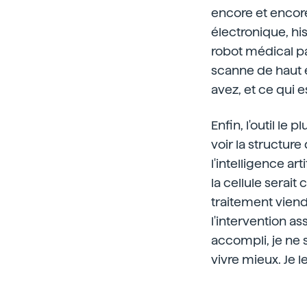
encore et encore
électronique, hist
robot médical pa
scanne de haut e
avez, et ce qui e
Enfin, l'outil l
voir la structur
l'intelligence ar
la cellule serait
traitement viendr
l'intervention as
accompli, je ne 
vivre mieux. Je l