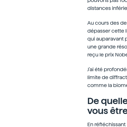
pouvons pas foca
distances inférie
Au cours des de
dépasser cette l
qui auparavant 
une grande résolu
reçu le prix Nobe
J'ai été profondé
limite de diffra
comme la biom
De quell
vous êtr
En réfléchissant