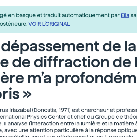
igé en basque et traduit automatiquement par
Elia
sa
postérieure.
VOIR L'ORIGINAL
 dépassement de la
te de diffraction de 
ière m’a profondém
ris »
rua Iriazabal (Donostia, 1971) est chercheur et profes
ternational Physics Center et chef du Groupe de théor
 Il analyse l'interaction entre la lumière et la matière 
, avec une attention particulière à la réponse optiqu
s métalliques et aux effets quantiques. Il a reçu de