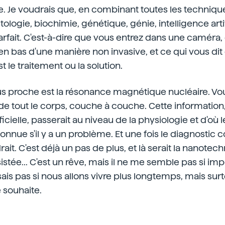
. Je voudrais que, en combinant toutes les techniqu
ologie, biochimie, génétique, génie, intelligence artifici
rfait. C'est-à-dire que vous entrez dans une caméra,
n bas d'une manière non invasive, et ce qui vous dit
st le traitement ou la solution.
e plus proche est la résonance magnétique nucléaire. V
e de tout le corps, couche à couche. Cette information,
tificielle, passerait au niveau de la physiologie et d'où 
 connue s'il y a un problème. Et une fois le diagnostic c
ait. C'est déjà un pas de plus, et là serait la nanotec
sistée... C'est un rêve, mais il ne me semble pas si impos
sais pas si nous allons vivre plus longtemps, mais sur
e souhaite.