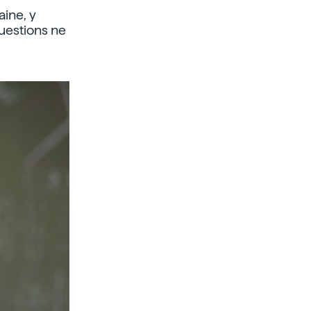
ine, y
questions ne