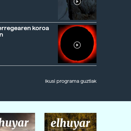
erregearen koroa
n
Ikusi programa guztiak