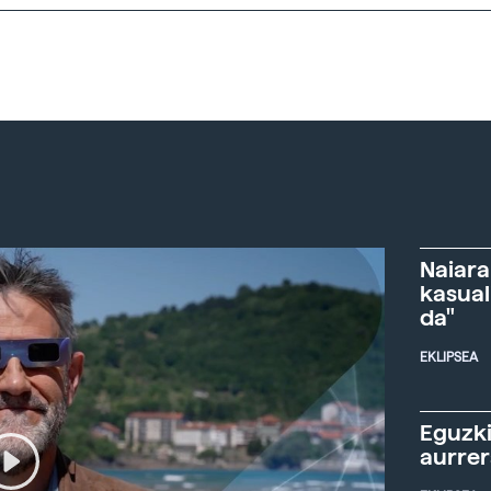
Naiara
kasual
da"
EKLIPSEA
Eguzki
aurre