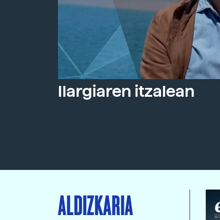
Ilargiaren itzalean
ALDIZKARIA