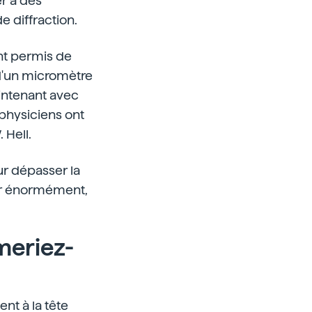
r à des
e diffraction.
nt permis de
s d'un micromètre
intenant avec
 physiciens ont
 Hell.
our dépasser la
ser énormément,
meriez-
nt à la tête