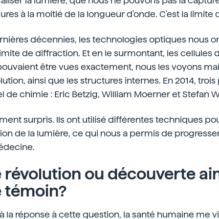
liser la lumière, que nous ne pouvons pas la capture
ures à la moitié de la longueur d'onde. C'est la limite d
rnières décennies, les technologies optiques nous o
imite de diffraction. Et en le surmontant, les cellule
pouvaient être vues exactement, nous les voyons ma
tion, ainsi que les structures internes. En 2014, trois
l de chimie : Eric Betzig, William Moerner et Stefan W.
ment surpris. Ils ont utilisé différentes techniques p
ction de la lumière, ce qui nous a permis de progres
édecine.
e révolution ou découverte ai
e témoin?
 à la réponse à cette question, la santé humaine me vie