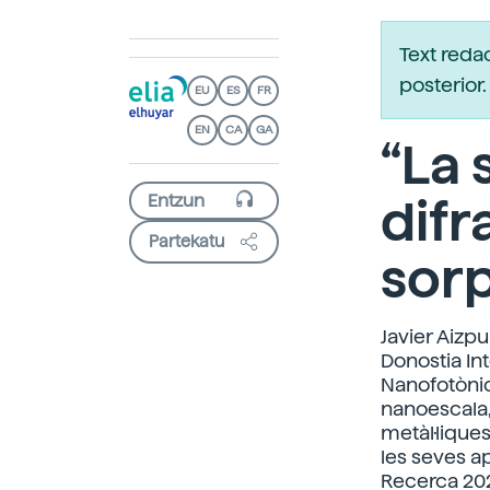
Text reda
posterio
EU
ES
FR
EN
CA
GA
“La 
difr
Partekatu
sor
Javier Aizpu
Donostia Int
Nanofotònica
nanoescala,
metàl·lique
les seves a
Recerca 2022