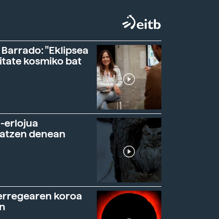
 Barrado: "Eklipsea
itate kosmiko bat
-erlojua
ratzen denean
erregearen koroa
n