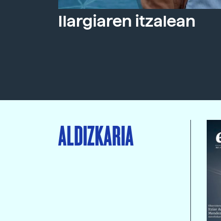
Ilargiaren itzalean
ALDIZKARIA