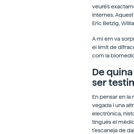
veure's exactame
internes. Aquest
Eric Betzig, Will
A mi em va sorpr
el límit de difr
com la biomedic
De quina
ser testi
En pensar en la 
vegada i una alt
electrònica, histo
tingués el mèdic
t'escaneja de dal