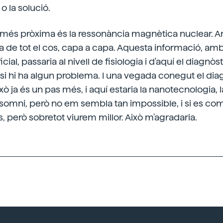
o la solució.
a més pròxima és la ressonància magnètica nuclear. 
ra de tot el cos, capa a capa. Aquesta informació, amb 
ificial, passaria al nivell de fisiologia i d'aquí el diagnòs
a si hi ha algun problema. I una vegada conegut el diag
xò ja és un pas més, i aquí estaria la nanotecnologia, 
n somni, però no em sembla tan impossible, i si es com
 però sobretot viurem millor. Això m'agradaria.