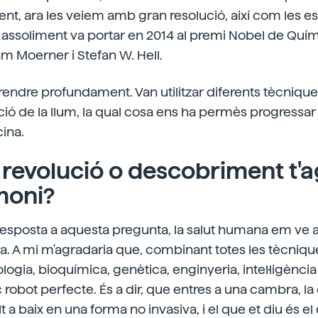
nt, ara les veiem amb gran resolució, així com les e
 assoliment va portar en 2014 al premi Nobel de Químic
iam Moerner i Stefan W. Hell.
endre profundament. Van utilitzar diferents tècnique
acció de la llum, la qual cosa ens ha permès progres
ina.
 revolució o descobriment t'
moni?
resposta a aquesta pregunta, la salut humana em ve 
ra. A mi m'agradaria que, combinant totes les tècnique
logia, bioquímica, genètica, enginyeria, intel·ligència ar
 robot perfecte. És a dir, que entres a una cambra, la
t a baix en una forma no invasiva, i el que et diu és el 