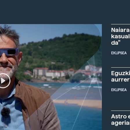
Naiara
kasual
da"
EKLIPSEA
Eguzki
aurre
EKLIPSEA
Astro 
ageria