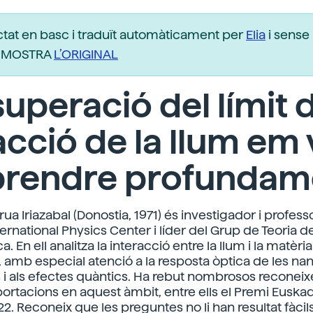
ctat en basc i traduït automàticament per
Elia
i sense 
r. MOSTRA
L’ORIGINAL
superació del límit 
acció de la llum em 
prendre profundam
rua Iriazabal (Donostia, 1971) és investigador i profess
ernational Physics Center i líder del Grup de Teoria de
. En ell analitza la interacció entre la llum i la matèria
 amb especial atenció a la resposta òptica de les n
s i als efectes quàntics. Ha rebut nombrosos recone
portacions en aquest àmbit, entre ells el Premi Euska
. Reconeix que les preguntes no li han resultat fàcil