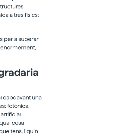
structures
a a tres físics:
s per a superar
sar enormement,
agradaria
al capdavant una
s: fotònica,
tificial...,
 qual cosa
que tens, i quin