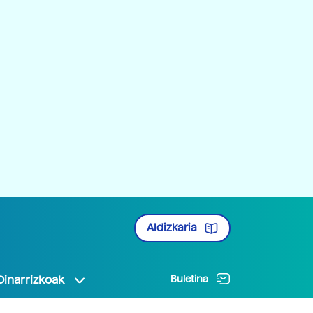
Aldizkaria
Oinarrizkoak
Buletina