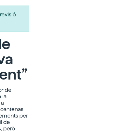
revisió
de
va
ent”
or del
 la
 a
anoantenas
ixements per
di de
s, però