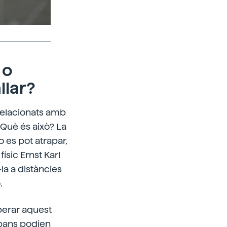
 o
llar?
relacionats amb
. Què és això? La
 es pot atrapar,
físic Ernst Karl
la a distàncies
.
perar aquest
 abans podien