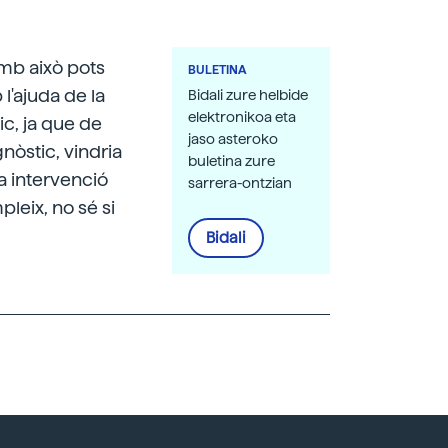
Amb això pots
BULETINA
l'ajuda de la
Bidali zure helbide
elektronikoa eta
tic, ja que de
jaso asteroko
nòstic, vindria
buletina zure
la intervenció
sarrera-ontzian
pleix, no sé si
Bidali