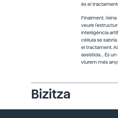
és el tractament 
Finalment, l'ein
veure l'estructu
intel·ligència art
cèl·lula se sabri
el tractament. Ai
assistida... És u
viurem més anys,
Bizitza