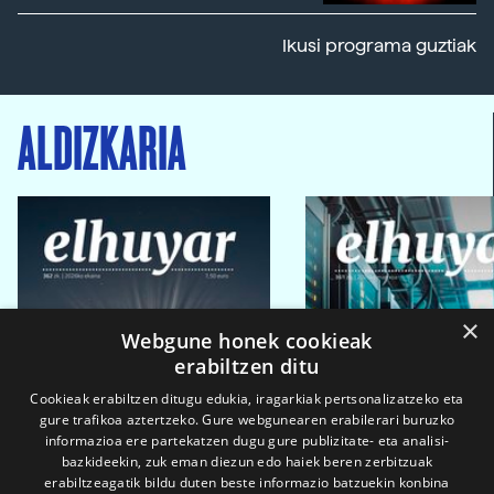
Ikusi programa guztiak
ALDIZKARIA
×
Webgune honek cookieak
erabiltzen ditu
Cookieak erabiltzen ditugu edukia, iragarkiak pertsonalizatzeko eta
gure trafikoa aztertzeko. Gure webgunearen erabilerari buruzko
informazioa ere partekatzen dugu gure publizitate- eta analisi-
bazkideekin, zuk eman diezun edo haiek beren zerbitzuak
erabiltzeagatik bildu duten beste informazio batzuekin konbina