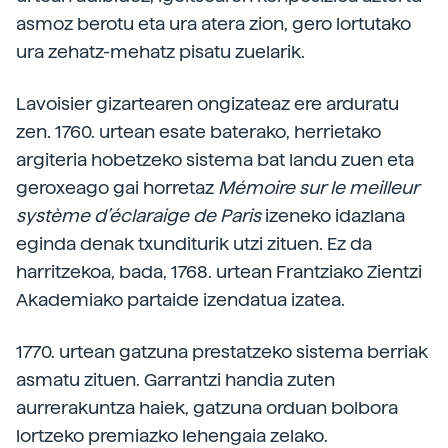
asmoz berotu eta ura atera zion, gero lortutako
ura zehatz-mehatz pisatu zuelarik.
Lavoisier gizartearen ongizateaz ere arduratu
zen. 1760. urtean esate baterako, herrietako
argiteria hobetzeko sistema bat landu zuen eta
geroxeago gai horretaz
Mémoire sur le meilleur
système d’éclaraige de Paris
izeneko idazlana
eginda denak txunditurik utzi zituen. Ez da
harritzekoa, bada, 1768. urtean Frantziako Zientzi
Akademiako partaide izendatua izatea.
1770. urtean gatzuna prestatzeko sistema berriak
asmatu zituen. Garrantzi handia zuten
aurrerakuntza haiek, gatzuna orduan bolbora
lortzeko premiazko lehengaia zelako.