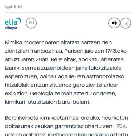
1991-11-01
EU
Kimika modernoaren aitatzat hartzen den
zientzilari frantsez hau, Parisen jaio zen 1743.eko
abuztuaren 26an. Bere aitak, abokatu aberatsa
izanik, semea zuzenbideari jarraituko zitzaiola
espero zuen, baina Lacaille-ren astronomiazko
hitzaldiak entzun zituenez gero zientzi arloari
ekin zion. Geologia zerbait aztertu ondoren,
kimikari lotu zitzaion buru-belarri.
Bere ikerketa kimikoetan hasi orduko, neurketen
doitasunak zeukan garrantziaz ohartu zen. 1764.
urtean adibidez, igeltsoaren konposizioa aztertu