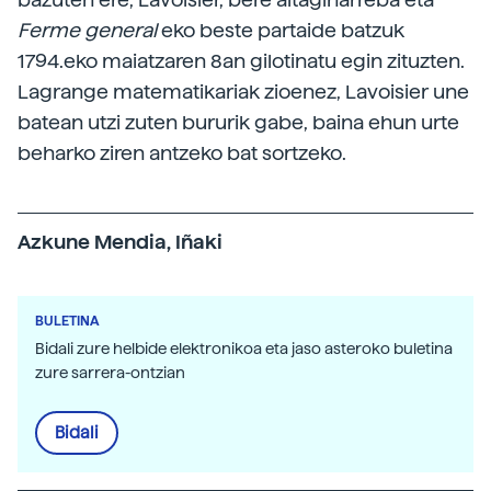
Ferme general
eko beste partaide batzuk
1794.eko maiatzaren 8an gilotinatu egin zituzten.
Lagrange matematikariak zioenez, Lavoisier une
batean utzi zuten bururik gabe, baina ehun urte
beharko ziren antzeko bat sortzeko.
Azkune Mendia, Iñaki
BULETINA
Bidali zure helbide elektronikoa eta jaso asteroko buletina
zure sarrera-ontzian
Bidali