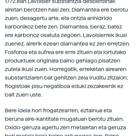
1772.ean Lavoisier substantzia desberdinak
airetan berotzen hasi zen. Diamantea ere berotu
zuen, desagertu arte, eta ontzia anhidrido
karbonikoz bete zen. Diamantea, beraz, batez
ere karbonoz osatuta zegoen. Lavoisierrek ikusi
zuenez, airerik ezean diamantea ez zen erretzen.
Fosforoa eta sufrea ere erre zituen eta lortutako
produktuek originala baino gehiago pisatzen
zutela ikusi zuen. Horregatik, erreketan airearen
substantziaren bat gehitzen zela iruditu zitzaion;
flogistoak pisu negatiboa eduki zezakeenik ez
bait zuen uste.
Bere ideia hori frogatzearren, eztainua eta
beruna aire-kantitate mugatuan berotu zituen.
Oxido-geruza agertu zen metaletan eta geruza
hori metala bera baino astunagoa zen. Baina