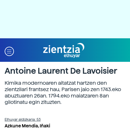
Antoine Laurent De Lavoisier
Kimika modernoaren aitatzat hartzen den
zientzilari frantsez hau, Parisen jaio zen 1743.eko
abuztuaren 26an. 1794.eko maiatzaren 8an
gilotinatu egin zituzten.
Elhuyar aldizkaria: 53
Azkune Mendia, Iñaki