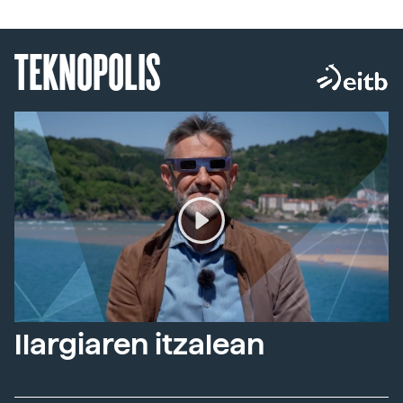
TEKNOPOLIS
Ilargiaren itzalean