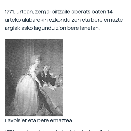
1771. urtean, zerga-biltzaile aberats baten 14
urteko alabarekin ezkondu zen eta bere emazte
argiak asko lagundu zion bere lanetan.
Lavoisier eta bere emaztea.