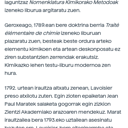
laguntzaz
Nomenklatura Kimikorako Metodoak
izeneko liburua argitaratu zuen.
Geroxeago, 1789.ean bere doktrina berria
Traité
élémentaire de chimie
izeneko liburuan
plazaratu zuen, besteak beste ordura arteko
elementu kimikoen eta artean deskonposatu ez
ziren substantzien zerrendak erakutsiz.
Kimikazko lehen testu-liburu modernoa zen
hura.
1792. urtean iraultza altxatu zenean, Lavoisier
preso atxilotu zuten. Egin zioten epaiketan Jean
Paul Maratek salaketa gogorrak egin zizkion
Zientzi Akademiako arazoaren mendekuz. Marat
iraultzailea bera 1793.eko uztailean asesinatu
bazuten ere, Lavoisier, bere aitaginarreba eta