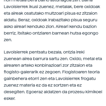
Lavoisierrek ikusi zuenez, metalak, bere oxidoak
eta aireak osatutako multzoari pisua ez zitzaion
aldatu. Beraz, oxidoak irabazitako pisua seguru
asko aireari kenduko zion. Aireari kendu bazion
berriz, itxitako ontziaren barnean hutsa egongo
zen.
Lavoisierrek pentsatu bezala, ontzia ireki
zuenean airea barrura sartu zen. Oxido, metal eta
airearen arteko konbinazioari zor zitzaion eta
flogisto-galerarik ez zegoen. Flogistoaren teoria
gainbehera etorri zen eta Lavoisierrek frogatu
zuenez materia ez da ez sortzen eta ez
desegiten. Egoeraz aldatzen da prozesu kimikoei
esker.