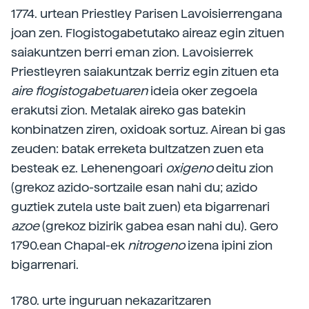
1774. urtean Priestley Parisen Lavoisierrengana
joan zen. Flogistogabetutako aireaz egin zituen
saiakuntzen berri eman zion. Lavoisierrek
Priestleyren saiakuntzak berriz egin zituen eta
aire flogistogabetuaren
ideia oker zegoela
erakutsi zion. Metalak aireko gas batekin
konbinatzen ziren, oxidoak sortuz. Airean bi gas
zeuden: batak erreketa bultzatzen zuen eta
besteak ez. Lehenengoari
oxigeno
deitu zion
(grekoz azido-sortzaile esan nahi du; azido
guztiek zutela uste bait zuen) eta bigarrenari
azoe
(grekoz bizirik gabea esan nahi du). Gero
1790.ean Chapal-ek
nitrogeno
izena ipini zion
bigarrenari.
1780. urte inguruan nekazaritzaren