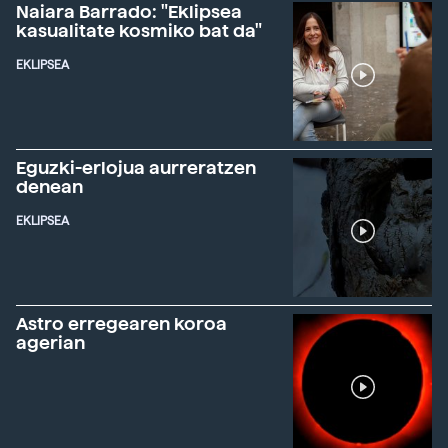
Naiara Barrado: "Eklipsea
kasualitate kosmiko bat da"
EKLIPSEA
Eguzki-erlojua aurreratzen
denean
EKLIPSEA
Astro erregearen koroa
agerian