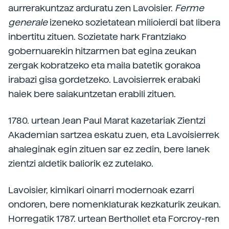
aurrerakuntzaz arduratu zen Lavoisier.
Ferme
generale
izeneko sozietatean milioierdi bat libera
inbertitu zituen. Sozietate hark Frantziako
gobernuarekin hitzarmen bat egina zeukan
zergak kobratzeko eta maila batetik gorakoa
irabazi gisa gordetzeko. Lavoisierrek erabaki
haiek bere saiakuntzetan erabili zituen.
1780. urtean Jean Paul Marat kazetariak Zientzi
Akademian sartzea eskatu zuen, eta Lavoisierrek
ahaleginak egin zituen sar ez zedin, bere lanek
zientzi aldetik baliorik ez zutelako.
Lavoisier, kimikari oinarri modernoak ezarri
ondoren, bere nomenklaturak kezkaturik zeukan.
Horregatik 1787. urtean Berthollet eta Forcroy-ren