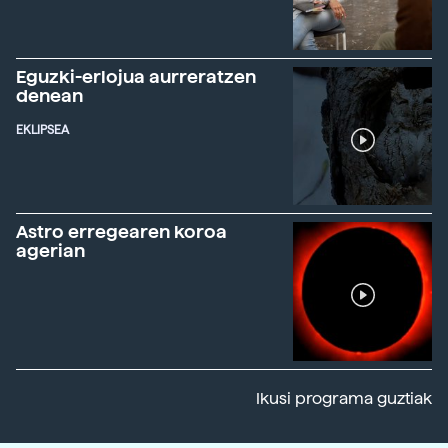
Eguzki-erlojua aurreratzen
denean
EKLIPSEA
Astro erregearen koroa
agerian
Ikusi programa guztiak