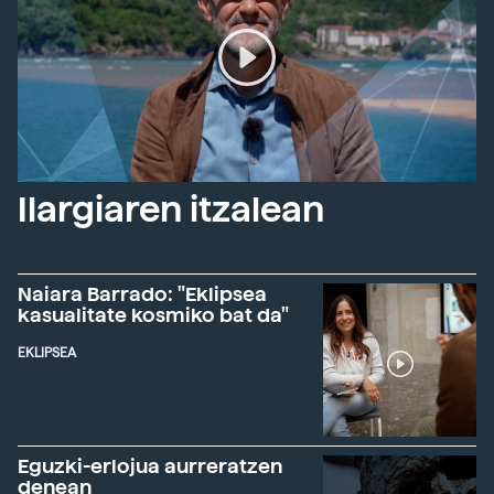
Ilargiaren itzalean
Naiara Barrado: "Eklipsea
kasualitate kosmiko bat da"
EKLIPSEA
Eguzki-erlojua aurreratzen
denean