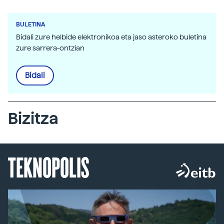
BULETINA
Bidali zure helbide elektronikoa eta jaso asteroko buletina
zure sarrera-ontzian
Bidali
Bizitza
TEKNOPOLIS