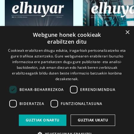
×
Webgune honek cookieak
erabiltzen ditu
Cookieak erabiltzen ditugu edukia, iragarkiak pertsonalizatzeko eta
gure trafikoa aztertzeko. Gure webgunearen erabilerari buruzko
informazioa ere partekatzen dugu gure publizitate- eta analisi-
bazkideekin, zuk eman diezun edo haiek beren zerbitzuak
erabiltzeagatik bildu duten beste informazio batzuekin konbina
dezaketenak.
BEHAR-BEHARREZKOA
ERRENDIMENDUA
BIDERATZEA
FUNTZIONALTASUNA
2026ko eka. 1a
2026ko mar. 1a
GUZTIAK ONARTU
GUZTIAK UKATU