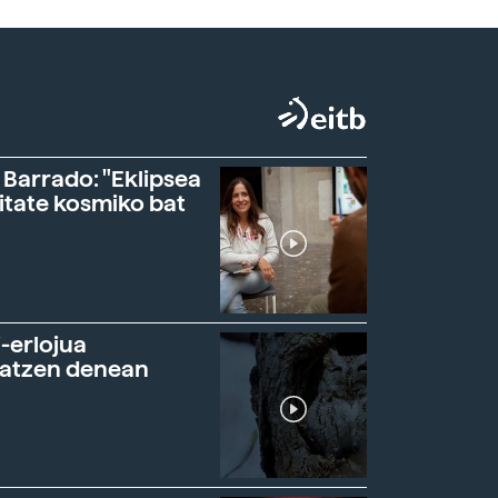
 Barrado: "Eklipsea
itate kosmiko bat
-erlojua
ratzen denean