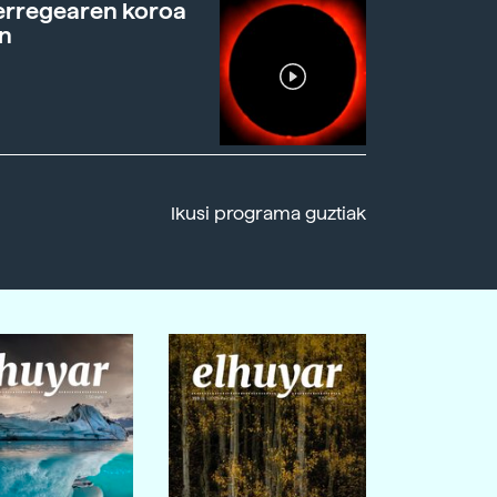
erregearen koroa
n
Ikusi programa guztiak