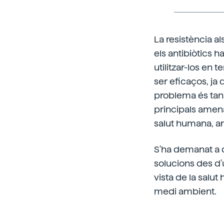
La resistència al
els antibiòtics 
utilitzar-los en 
ser eficaços, ja 
problema és tan 
principals amena
salut humana, an
S'ha demanat a d
solucions des d'
vista de la salu
medi ambient.