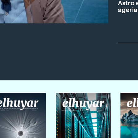
Astro 
ageria