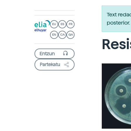
Text reda
posterio
EU
ES
FR
EN
CA
GA
Resi
Partekatu