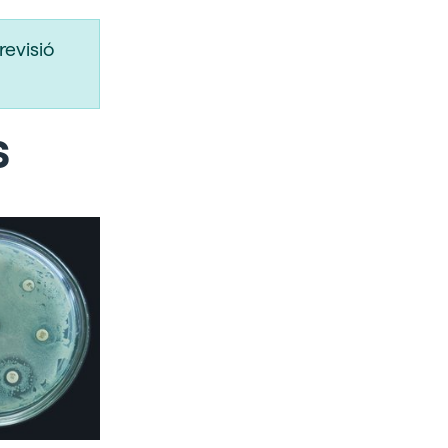
revisió
s