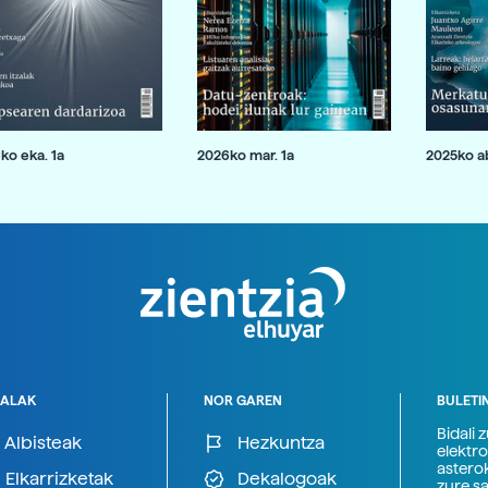
ko eka. 1a
2026ko mar. 1a
2025ko ab
ALAK
NOR GAREN
BULETI
Bidali 
Albisteak
Hezkuntza
elektro
astero
Elkarrizketak
Dekalogoak
zure s