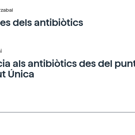
rzabal
tes dels antibiòtics
i
ia als antibiòtics des del punt
t Única