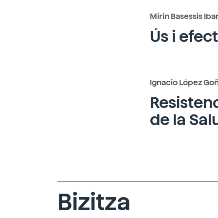
Mirin Basessis Iba
Ús i efec
Ignacio López Goñ
Resistenc
de la
Salu
Bizitza