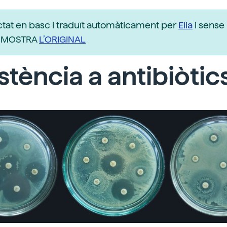
ctat en basc i traduït automàticament per
Elia
i sense 
r. MOSTRA
L’ORIGINAL
stència a antibiòtic