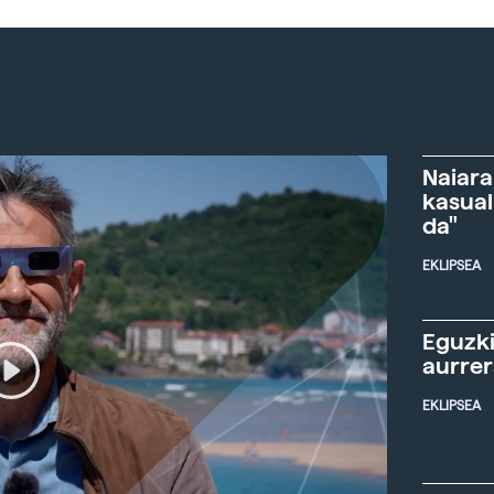
Naiara
kasual
da"
EKLIPSEA
Eguzki
aurre
EKLIPSEA