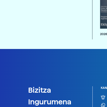
2026
Bizitza
KAN
Ingurumena