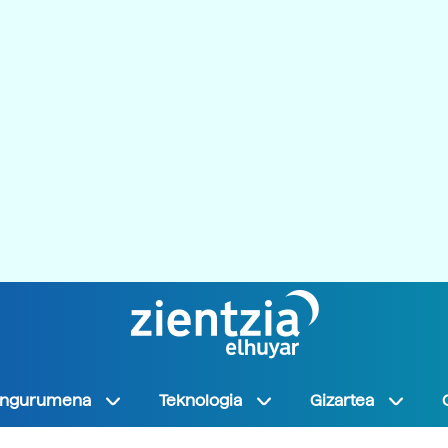
Ingurumena
Teknologia
Gizartea