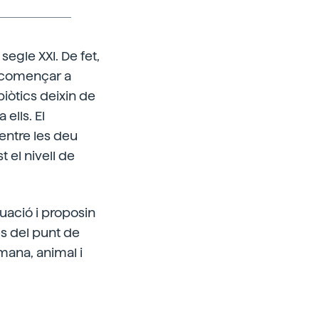
segle XXI. De fet,
n començar a
biòtics deixin de
ells. El
entre les deu
 el nivell de
uació i proposin
es del punt de
umana, animal i