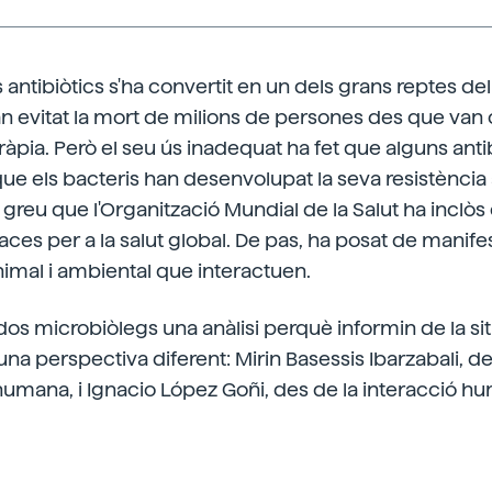
s antibiòtics s'ha convertit en un dels grans reptes del 
han evitat la mort de milions de persones des que va
teràpia. Però el seu ús inadequat ha fet que alguns anti
que els bacteris han desenvolupat la seva resistència a 
greu que l'Organització Mundial de la Salut ha inclòs 
ces per a la salut global. De pas, ha posat de manifest
imal i ambiental que interactuen.
os microbiòlegs una anàlisi perquè informin de la sit
una perspectiva diferent: Mirin Basessis Ibarzabali, d
t humana, i Ignacio López Goñi, des de la interacció h