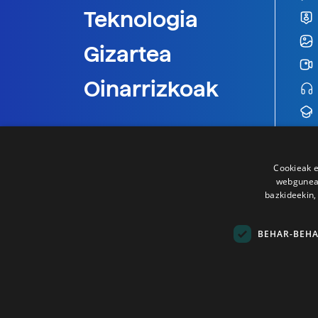
Teknologia
Gizartea
Oinarrizkoak
Cookieak e
webgunear
bazkideekin,
BEHAR-BEH