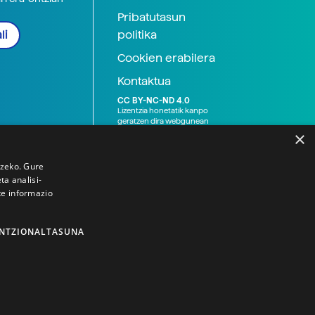
Pribatutasun
politika
li
Cookien erabilera
Kontaktua
CC BY-NC-ND 4.0
Lizentzia honetatik kanpo
geratzen dira webgunean
argitaratutako baliabide
×
grafikoak (argazki eta
ilustrazioak), baita Elhuyar ez
den bestelako erakunde eta
tzeko. Gure
norbanakoek idatzitakoak
a analisi-
ere. Kanpo-esteken bidez
te informazio
emandako edukiak esteka
horietan agertzen den
lizentziapean daude,
gehienetan copyright-a
NTZIONALTASUNA