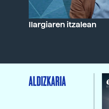
Ilargiaren itzalean
ALDIZKARIA