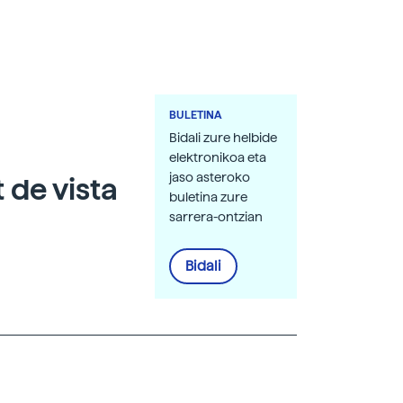
BULETINA
Bidali zure helbide
elektronikoa eta
jaso asteroko
 de vista
buletina zure
sarrera-ontzian
Bidali