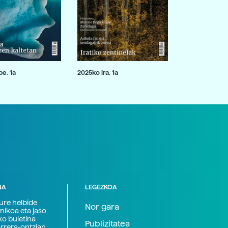
e. 1a
2025ko ira. 1a
NA
LEGEZKOA
zure helbide
Nor gara
nikoa eta jaso
ko buletina
Publizitatea
arrera-ontzian