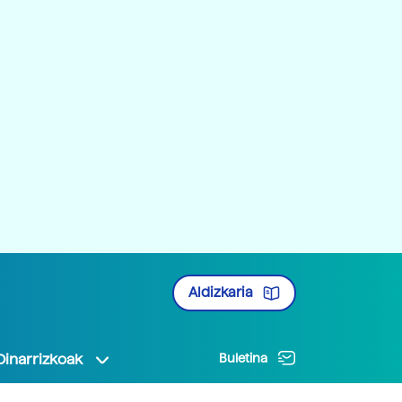
Aldizkaria
Oinarrizkoak
Buletina