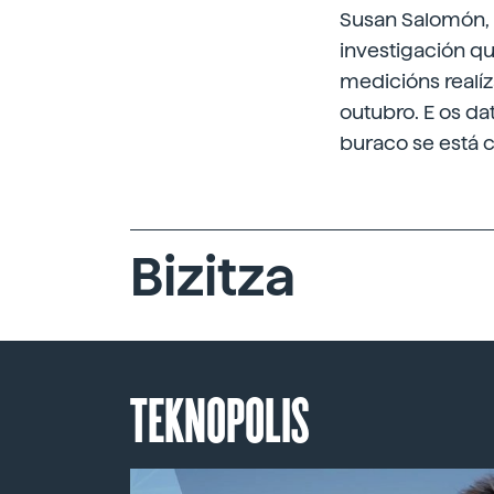
Susan Salomón, d
investigación q
medicións realí
outubro. E os da
buraco se está 
Bizitza
TEKNOPOLIS