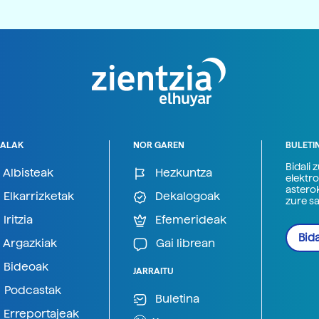
ALAK
NOR GAREN
BULETI
Bidali 
Albisteak
Hezkuntza
elektro
astero
Elkarrizketak
Dekalogoak
zure s
Iritzia
Efemerideak
Bida
Argazkiak
Gai librean
Bideoak
JARRAITU
Podcastak
Buletina
Erreportajeak