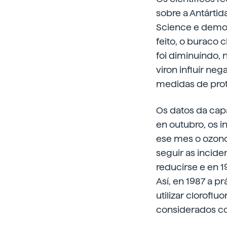
sobre a Antártid
Science e demos
feito, o buraco
foi diminuíndo,
viron influír ne
medidas de prot
Os datos da cap
en outubro, os i
ese mes o ozono
seguir as incide
reducirse e en 
Así, en 1987 a 
utilizar clorofl
considerados co