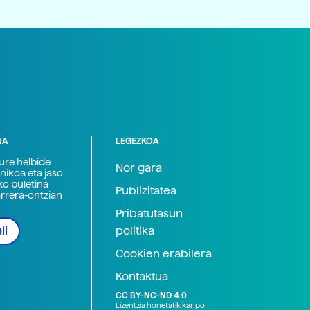
NA
LEGEZKOA
zure helbide
Nor gara
nikoa eta jaso
ko buletina
Publizitatea
arrera-ontzian
Pribatutasun
politika
li
Cookien erabilera
Kontaktua
CC BY-NC-ND 4.0
Lizentzia honetatik kanpo