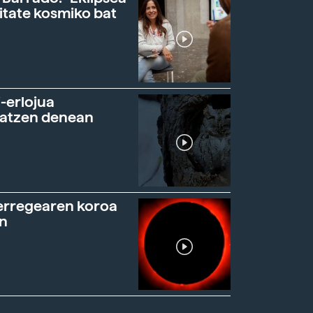
itate kosmiko bat
-erlojua
ratzen denean
erregearen koroa
n