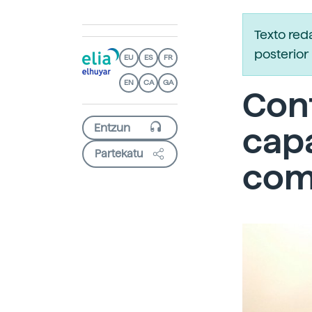
Texto re
posterior 
EU
ES
FR
EN
CA
GA
Con
capa
Partekatu
com