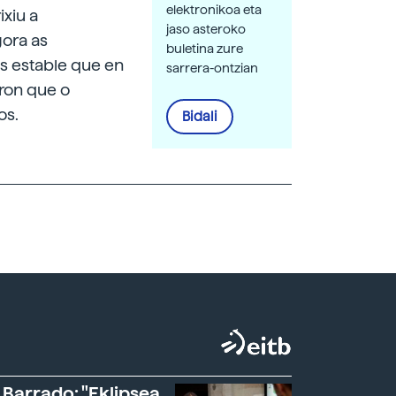
elektronikoa eta
ixiu a
jaso asteroko
gora as
buletina zure
s estable que en
sarrera-ontzian
aron que o
os.
Bidali
 Barrado: "Eklipsea