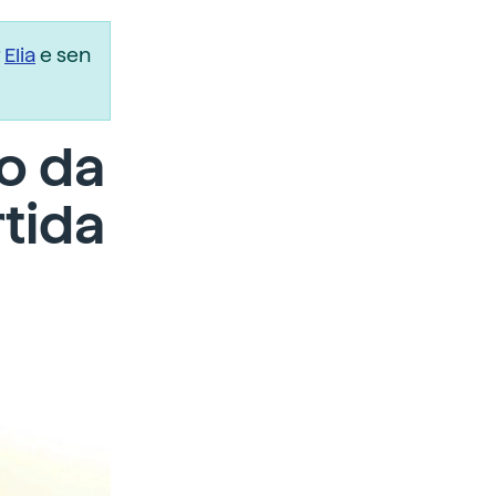
r
Elia
e sen
o da
tida