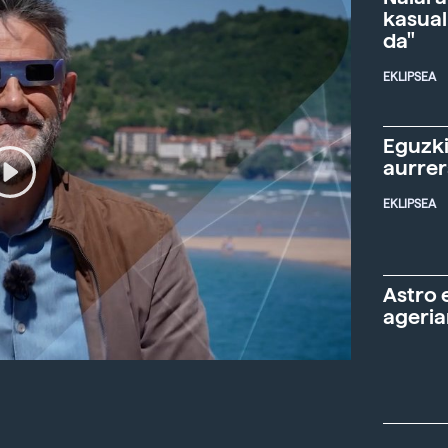
kasual
da"
EKLIPSEA
Eguzki
aurre
EKLIPSEA
Astro 
ageria