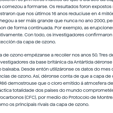
a comezou a formarse. Os resultados foron expostos 
traron que nos últimos 16 anos reduciuse en 4 mill
 chegou a ser máis grande que nunca no ano 2000, p
 non de forma continuada. Por exemplo, as erupcione
gativamente. Con todo, os investigadores confirmaron 
ección da capa de ozono.
a de ozono empézanse a recoller nos anos 50. Tres 
nvestigadores da base británica da Antártida dérons
 baixaba. Desde entón utilizáronse os datos do mes 
ncias de ozono. Así, déronse conta de que a capa de
1986 demostrouse que o cloro emitido á atmosfera de
práctica totalidade dos países do mundo comprometé
uorocarbonos (CFC), por medio do Protocolo de Montre
mo os principais rivais da capa de ozono.