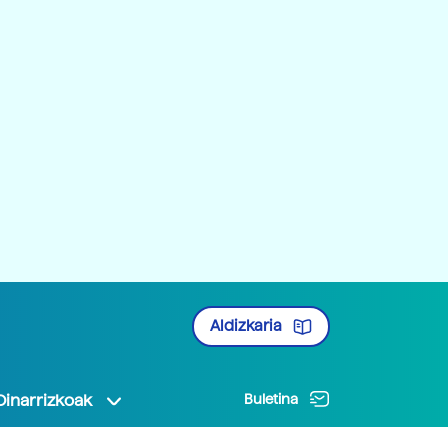
Aldizkaria
Oinarrizkoak
Buletina