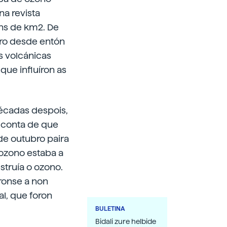
na revista
óns de km2. De
ero desde entón
s volcánicas
que influíron as
décadas despois,
e conta de que
de outubro paira
 ozono estaba a
struía o ozono.
ronse a non
al, que foron
BULETINA
Bidali zure helbide