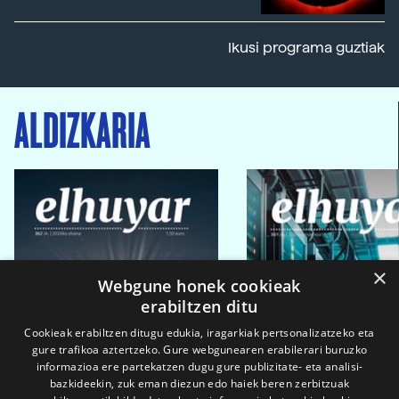
Ikusi programa guztiak
ALDIZKARIA
×
Webgune honek cookieak
erabiltzen ditu
Cookieak erabiltzen ditugu edukia, iragarkiak pertsonalizatzeko eta
gure trafikoa aztertzeko. Gure webgunearen erabilerari buruzko
informazioa ere partekatzen dugu gure publizitate- eta analisi-
bazkideekin, zuk eman diezun edo haiek beren zerbitzuak