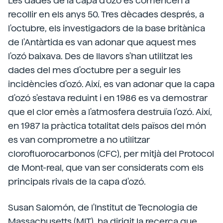
Les dades de la capa d'ozó es comencen a
recollir en els anys 50. Tres dècades després, a
l'octubre, els investigadors de la base britànica
de l'Antàrtida es van adonar que aquest mes
l'ozó baixava. Des de llavors s'han utilitzat les
dades del mes d'octubre per a seguir les
incidències d'ozó. Així, es van adonar que la capa
d'ozó s'estava reduint i en 1986 es va demostrar
que el clor emès a l'atmosfera destruïa l'ozó. Així,
en 1987 la pràctica totalitat dels països del món
es van comprometre a no utilitzar
clorofluorocarbonos (CFC), per mitjà del Protocol
de Mont-real, que van ser considerats com els
principals rivals de la capa d'ozó.
Susan Salomón, de l'Institut de Tecnologia de
Massachusetts (MIT), ha dirigit la recerca que