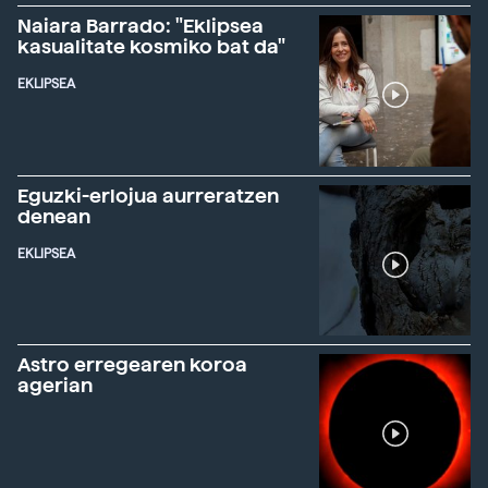
Naiara Barrado: "Eklipsea
kasualitate kosmiko bat da"
EKLIPSEA
Eguzki-erlojua aurreratzen
denean
EKLIPSEA
Astro erregearen koroa
agerian