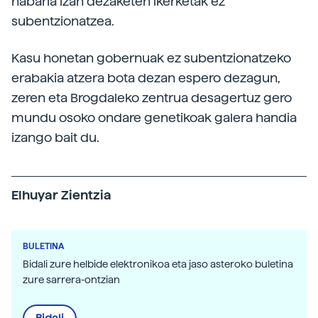
nabaria izan dezaketen ikerketak ez
subentzionatzea.
Kasu honetan gobernuak ez subentzionatzeko
erabakia atzera bota dezan espero dezagun,
zeren eta Brogdaleko zentrua desagertuz gero
mundu osoko ondare genetikoak galera handia
izango bait du.
Elhuyar Zientzia
BULETINA
Bidali zure helbide elektronikoa eta jaso asteroko buletina
zure sarrera-ontzian