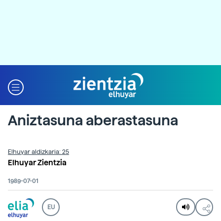
Aniztasuna aberastasuna
Elhuyar aldizkaria: 25
Elhuyar Zientzia
1989-07-01
EU