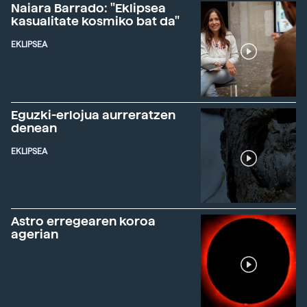
Naiara Barrado: "Eklipsea
kasualitate kosmiko bat da"
EKLIPSEA
Eguzki-erlojua aurreratzen
denean
EKLIPSEA
Astro erregearen koroa
agerian