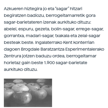
Azkueren hiztegira jo eta “sagar” hitzari
begiratzen badiozu, berrogeitamarretik gora
sagar-barietateren izenak aurkituko dituzu:
abelei, espuru, gezeta, bolin-sagar, errege-sagar,
gorrantxa, madari-sagar, txakala eta zelai-sagar
besteak beste. Ingalaterrako Kent konterrian
dagoen Brogdale Baratzantza Esperimentalerako
Zentrura jotzen baduzu ordea, berrogeitamar
horietaz gain beste 1.900 sagar-barietate
aurkituko dituzu.