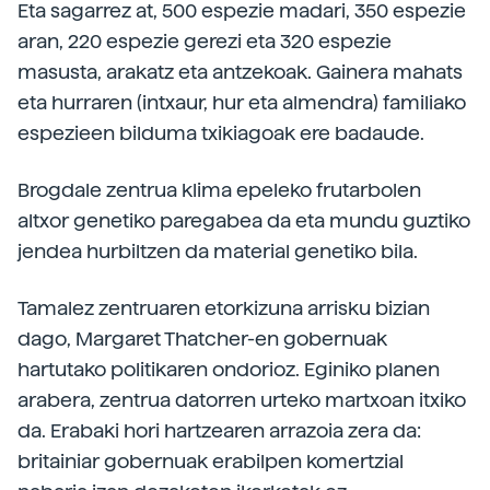
Eta sagarrez at, 500 espezie madari, 350 espezie
aran, 220 espezie gerezi eta 320 espezie
masusta, arakatz eta antzekoak. Gainera mahats
eta hurraren (intxaur, hur eta almendra) familiako
espezieen bilduma txikiagoak ere badaude.
Brogdale zentrua klima epeleko frutarbolen
altxor genetiko paregabea da eta mundu guztiko
jendea hurbiltzen da material genetiko bila.
Tamalez zentruaren etorkizuna arrisku bizian
dago, Margaret Thatcher-en gobernuak
hartutako politikaren ondorioz. Eginiko planen
arabera, zentrua datorren urteko martxoan itxiko
da. Erabaki hori hartzearen arrazoia zera da:
britainiar gobernuak erabilpen komertzial