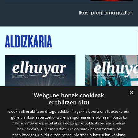
Ikusi programa guztiak
ALDIZKARIA
×
Webgune honek cookieak
erabiltzen ditu
Cookieak erabiltzen ditugu edukia, iragarkiak pertsonalizatzeko eta
gure trafikoa aztertzeko. Gure webgunearen erabilerari buruzko
informazioa ere partekatzen dugu gure publizitate- eta analisi-
bazkideekin, zuk eman diezun edo haiek beren zerbitzuak
erabiltzeagatik bildu duten beste informazio batzuekin konbina