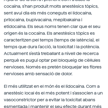
cocaïna, s'han produït molts anestèsics tòpics,
sent avui dia els més coneguts el lidocaína,
prilocaina, bupivacaina, mepibakaina i
etidocaina. Els seus noms tenen clar que el seu
origen és la cocaïna. Els anestèsics tòpics es
caracteritzen pel temps (temps de latència), el
temps que dura l'acció, la toxicitat i la potència.
Actualment s'està treballant a nivell de recerca
perquè es pugui optar pel bloqueig de cèl·lules
nervioses. Només es pretén bloquejar les fibres
nervioses amb sensació de dolor.
El més utilitzat en el món és el lidocaína. Com a
anestèsic local és el més potent i s'associen a un
vasoconstrictor per a evitar la toxicitat abans
esmentada i mantenir el seu efecte durant més