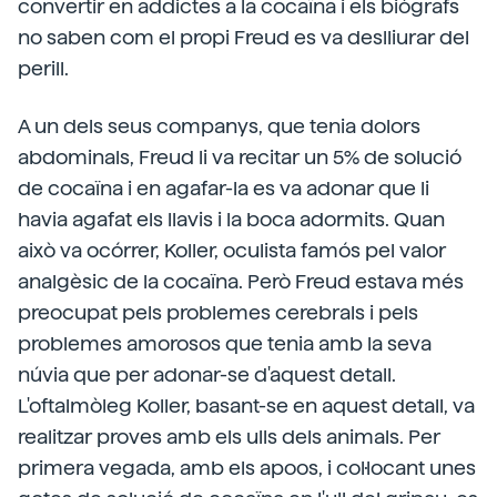
convertir en addictes a la cocaïna i els biògrafs
no saben com el propi Freud es va deslliurar del
perill.
A un dels seus companys, que tenia dolors
abdominals, Freud li va recitar un 5% de solució
de cocaïna i en agafar-la es va adonar que li
havia agafat els llavis i la boca adormits. Quan
això va ocórrer, Koller, oculista famós pel valor
analgèsic de la cocaïna. Però Freud estava més
preocupat pels problemes cerebrals i pels
problemes amorosos que tenia amb la seva
núvia que per adonar-se d'aquest detall.
L'oftalmòleg Koller, basant-se en aquest detall, va
realitzar proves amb els ulls dels animals. Per
primera vegada, amb els apoos, i col·locant unes