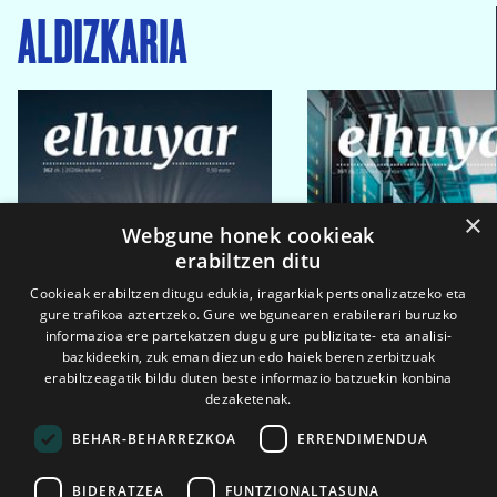
ALDIZKARIA
×
Webgune honek cookieak
erabiltzen ditu
Cookieak erabiltzen ditugu edukia, iragarkiak pertsonalizatzeko eta
gure trafikoa aztertzeko. Gure webgunearen erabilerari buruzko
informazioa ere partekatzen dugu gure publizitate- eta analisi-
bazkideekin, zuk eman diezun edo haiek beren zerbitzuak
erabiltzeagatik bildu duten beste informazio batzuekin konbina
dezaketenak.
BEHAR-BEHARREZKOA
ERRENDIMENDUA
BIDERATZEA
FUNTZIONALTASUNA
2026ko eka. 1a
2026ko mar. 1a