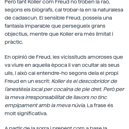
Però tant Koller com Freud no troben la raó,
segons els biògrafs, cal trobar-la en la naturalesa
de cadascun. El sensible Freud, posseïa una
fantasia imparable que persegueix grans
objectius, mentre que Koller era més limitat i
pràctic.
En opinió de Freud, les vicissituds amoroses que
va viure en aquella època li van ocultar als seus
ulls, i això cal entendre-ho segons deia el propi
Freud en un escrit:
Koller és el descobridor de
l'anestèsia local per cocaïna de ple dret. Però per
la meva irresponsabilitat de llavors no tinc
empipament amb la meva núvia.
La frase és
molt significativa.
A partir de la sorra i prenent com a base la