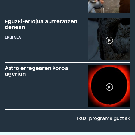
Eguzki-erlojua aurreratzen
denean
EKLIPSEA
Astro erregearen koroa
agerian
Ikusi programa guztiak