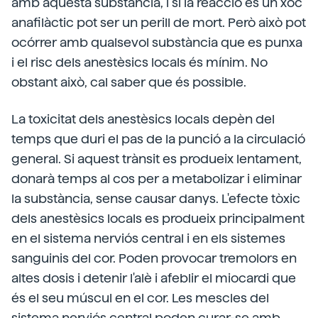
amb aquesta substància, i si la reacció és un xoc
anafilàctic pot ser un perill de mort. Però això pot
ocórrer amb qualsevol substància que es punxa
i el risc dels anestèsics locals és mínim. No
obstant això, cal saber que és possible.
La toxicitat dels anestèsics locals depèn del
temps que duri el pas de la punció a la circulació
general. Si aquest trànsit es produeix lentament,
donarà temps al cos per a metabolizar i eliminar
la substància, sense causar danys. L'efecte tòxic
dels anestèsics locals es produeix principalment
en el sistema nerviós central i en els sistemes
sanguinis del cor. Poden provocar tremolors en
altes dosis i detenir l'alè i afeblir el miocardi que
és el seu múscul en el cor. Les mescles del
sistema nerviós central poden curar-se amb