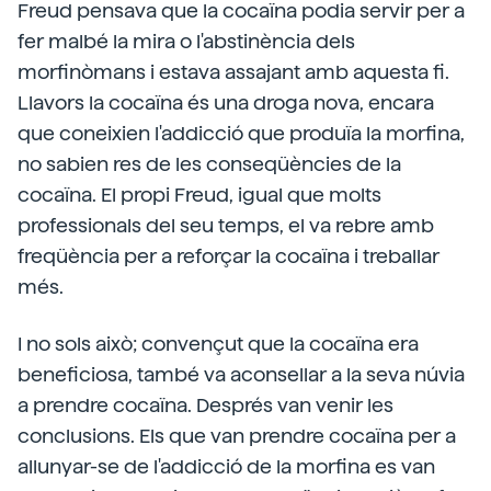
Freud pensava que la cocaïna podia servir per a
fer malbé la mira o l'abstinència dels
morfinòmans i estava assajant amb aquesta fi.
Llavors la cocaïna és una droga nova, encara
que coneixien l'addicció que produïa la morfina,
no sabien res de les conseqüències de la
cocaïna. El propi Freud, igual que molts
professionals del seu temps, el va rebre amb
freqüència per a reforçar la cocaïna i treballar
més.
I no sols això; convençut que la cocaïna era
beneficiosa, també va aconsellar a la seva núvia
a prendre cocaïna. Després van venir les
conclusions. Els que van prendre cocaïna per a
allunyar-se de l'addicció de la morfina es van