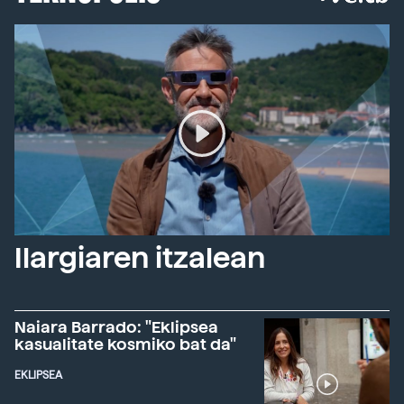
Ilargiaren itzalean
Naiara Barrado: "Eklipsea
kasualitate kosmiko bat da"
EKLIPSEA