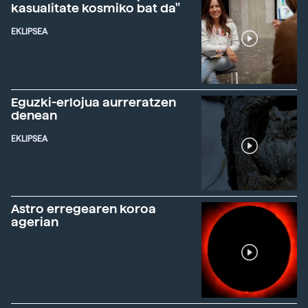
kasualitate kosmiko bat da"
EKLIPSEA
Eguzki-erlojua aurreratzen
denean
EKLIPSEA
Astro erregearen koroa
agerian