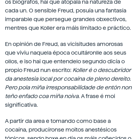
os biógrafos, hai que atopala na natureza de
cada un. O sensible Freud, posuía una fantasía
imparable que persegue grandes obxectivos,
mentres que Koller era máis limitado e práctico.
En opinión de Freud, as vicisitudes amorosas
que viviu naquela época ocultáronlle aos seus
ollos, e iso hai que entendelo segundo dicía o
propio Freud nun escrito:
Koller é o descubridor
da anestesia local por cocaína de pleno dereito.
Pero pola miña irresponsabilidade de entón non
teño enfado coa miña noiva.
A frase é moi
significativa.
A partir da area e tomando como base a
cocaína, producíronse moitos anestésicos
tópicos, sendo hoxe en día os máis coñecidos o