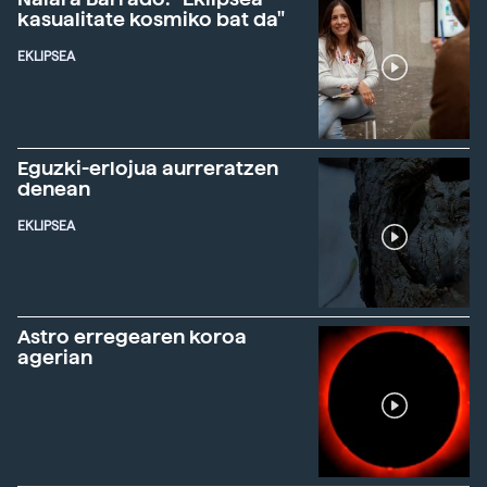
kasualitate kosmiko bat da"
EKLIPSEA
Eguzki-erlojua aurreratzen
denean
EKLIPSEA
Astro erregearen koroa
agerian