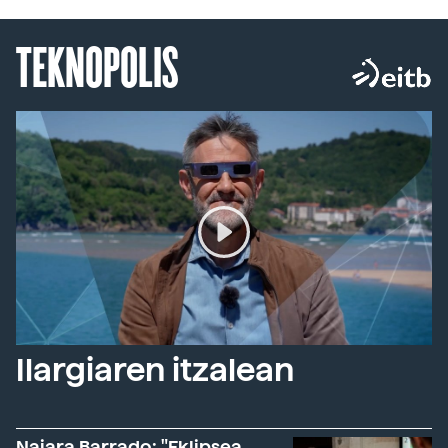
TEKNOPOLIS
Ilargiaren itzalean
Naiara Barrado: "Eklipsea