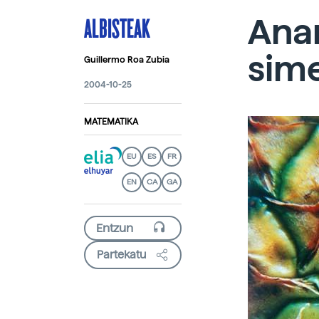
ALBISTEAK
Ana
sime
Guillermo Roa Zubia
2004-10-25
MATEMATIKA
EU
ES
FR
EN
CA
GA
Partekatu