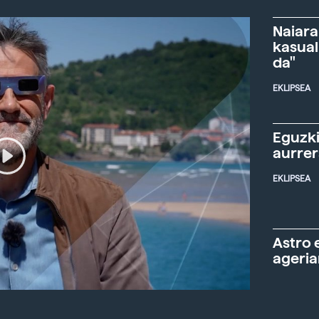
Naiara
kasual
da"
EKLIPSEA
Eguzki
aurre
EKLIPSEA
Astro 
ageria