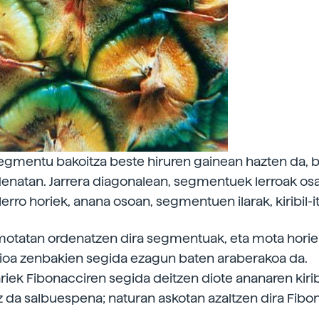
gmentu bakoitza beste hiruren gainean hazten da, b
enatan. Jarrera diagonalean, segmentuek lerroak os
 lerro horiek, anana osoan, segmentuen ilarak, kiribil-
l-motatan ordenatzen dira segmentuak, eta mota hori
zioa zenbakien segida ezagun baten araberakoa da.
iek Fibonacciren segida deitzen diote ananaren kirib
 Ez da salbuespena; naturan askotan azaltzen dira Fibo