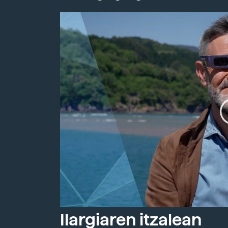
Ilargiaren itzalean