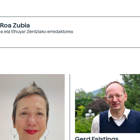
 Roa Zubia
a eta Elhuyar Zientziako erredaktorea
Gerd Falstings