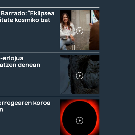
 Barrado: "Eklipsea
itate kosmiko bat
-erlojua
ratzen denean
erregearen koroa
n