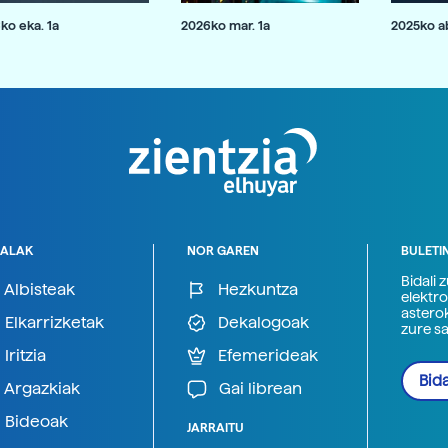
ko eka. 1a
2026ko mar. 1a
2025ko ab
ALAK
NOR GAREN
BULETI
Bidali 
Albisteak
Hezkuntza
elektro
astero
Elkarrizketak
Dekalogoak
zure s
Iritzia
Efemerideak
Bida
Argazkiak
Gai librean
Bideoak
JARRAITU