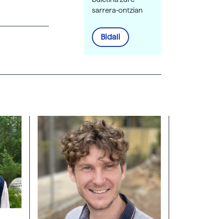
sarrera-ontzian
Bidali