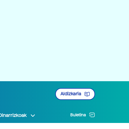
Aldizkaria
Oinarrizkoak
Buletina