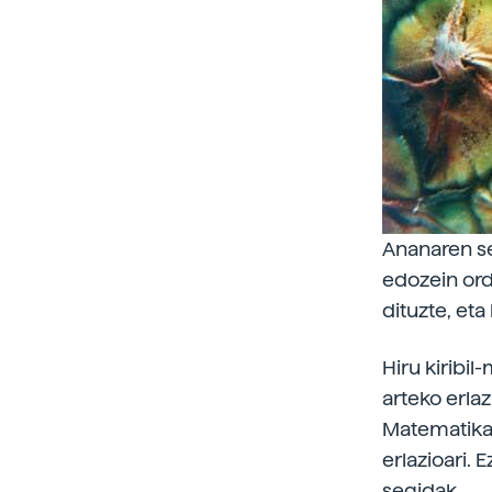
Ananaren se
edozein ord
dituzte, eta
Hiru kiribi
arteko erla
Matematikar
erlazioari.
segidak.