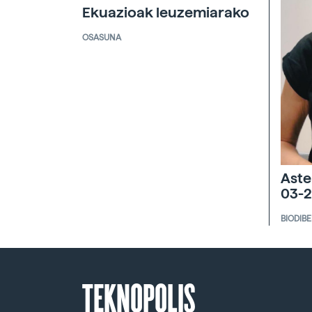
Ekuazioak leuzemiarako
OSASUNA
Aste
03-2
BIODIB
TEKNOPOLIS