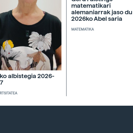
matematikari
alemaniarrak jaso du
2026ko Abel saria
MATEMATIKA
ko albistegia 2026-
7
ERTSITATEA