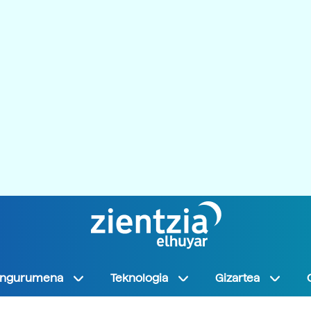
Ingurumena
Teknologia
Gizartea