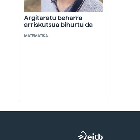
Argitaratu beharra
arriskutsua bihurtu da
MATEMATIKA