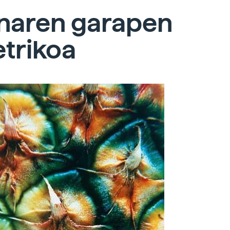
naren garapen
trikoa