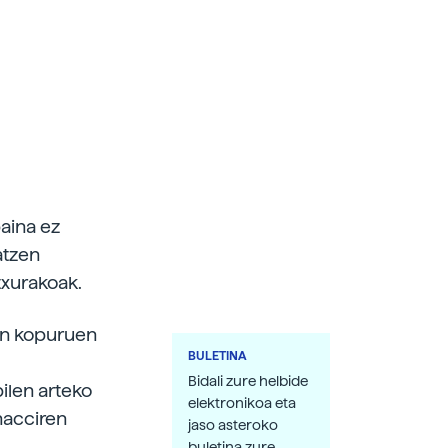
aina ez
atzen
itxurakoak.
en kopuruen
BULETINA
Bidali zure helbide
ilen arteko
elektronikoa eta
nacciren
jaso asteroko
buletina zure