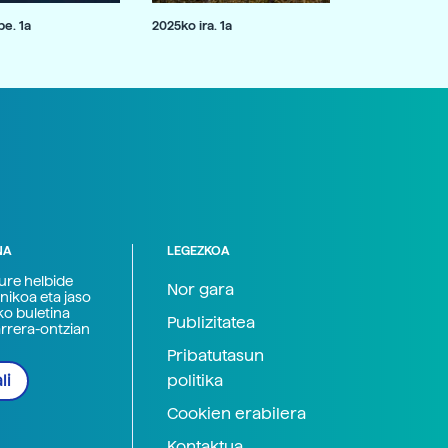
e. 1a
2025ko ira. 1a
NA
LEGEZKOA
zure helbide
Nor gara
nikoa eta jaso
ko buletina
Publizitatea
arrera-ontzian
Pribatutasun
politika
li
Cookien erabilera
Kontaktua