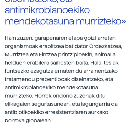
antimikrobianoekiko
mendekotasuna murrizteko»
Hain zuzen, garapenaren etapa goiztiarretan
organismoak erabiltzea bat dator Ordezkatzea,
Murriztea eta Fintzea printzipioekin, animalia
helduen erabilera saihesten baita. Hala, tesiak
funtsezko ezagutza ematen du arrainentzako
tratamendu prebentiboak diseinatzeko, eta
antimikrobianoekiko mendekotasuna
murrizteko. Horrek ondorio zuzenak ditu
elikagaien segurtasunean, eta lagungarria da
antibiotikoekiko erresistentziaren aurkako
borroka globalean.