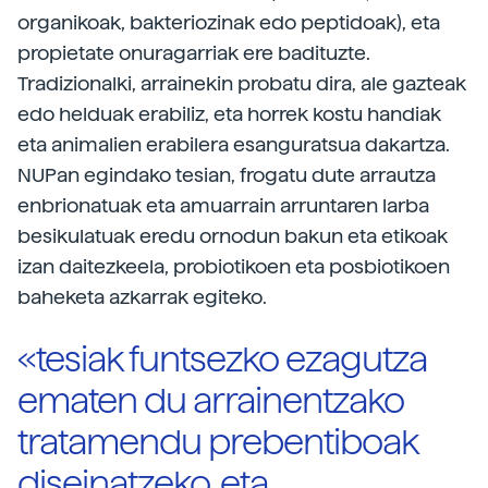
organikoak, bakteriozinak edo peptidoak), eta
propietate onuragarriak ere badituzte.
Tradizionalki, arrainekin probatu dira, ale gazteak
edo helduak erabiliz, eta horrek kostu handiak
eta animalien erabilera esanguratsua dakartza.
NUPan egindako tesian, frogatu dute arrautza
enbrionatuak eta amuarrain arruntaren larba
besikulatuak eredu ornodun bakun eta etikoak
izan daitezkeela, probiotikoen eta posbiotikoen
baheketa azkarrak egiteko.
«tesiak funtsezko ezagutza
ematen du arrainentzako
tratamendu prebentiboak
diseinatzeko, eta