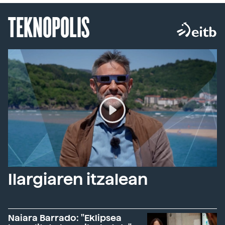
TEKNOPOLIS
Ilargiaren itzalean
Naiara Barrado: "Eklipsea