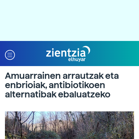
Amuarrainen arrautzak eta
enbrioiak, antibiotikoen
alternatibak ebaluatzeko