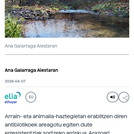
Ana Galarraga Aiestaran
Ana Galarraga Aiestaran
2026-04-07
EU
Arrain- eta animalia-haztegietan erabiltzen diren
antibiotikoek areagotu egiten dute
erresistentziak sortzeko arriskua. Arazoari