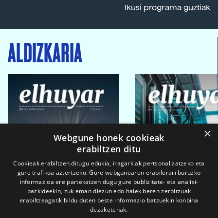
Ikusi programa guztiak
ALDIZKARIA
×
Webgune honek cookieak
erabiltzen ditu
Cookieak erabiltzen ditugu edukia, iragarkiak pertsonalizatzeko eta
gure trafikoa aztertzeko. Gure webgunearen erabilerari buruzko
informazioa ere partekatzen dugu gure publizitate- eta analisi-
bazkideekin, zuk eman diezun edo haiek beren zerbitzuak
erabiltzeagatik bildu duten beste informazio batzuekin konbina
dezaketenak.