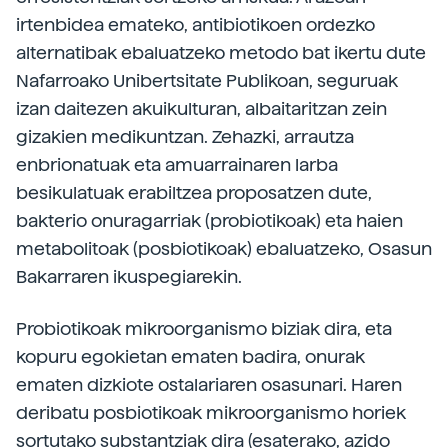
irtenbidea emateko, antibiotikoen ordezko
alternatibak ebaluatzeko metodo bat ikertu dute
Nafarroako Unibertsitate Publikoan, seguruak
izan daitezen akuikulturan, albaitaritzan zein
gizakien medikuntzan. Zehazki, arrautza
enbrionatuak eta amuarrainaren larba
besikulatuak erabiltzea proposatzen dute,
bakterio onuragarriak (probiotikoak) eta haien
metabolitoak (posbiotikoak) ebaluatzeko, Osasun
Bakarraren ikuspegiarekin.
Probiotikoak mikroorganismo biziak dira, eta
kopuru egokietan ematen badira, onurak
ematen dizkiote ostalariaren osasunari. Haren
deribatu posbiotikoak mikroorganismo horiek
sortutako substantziak dira (esaterako, azido