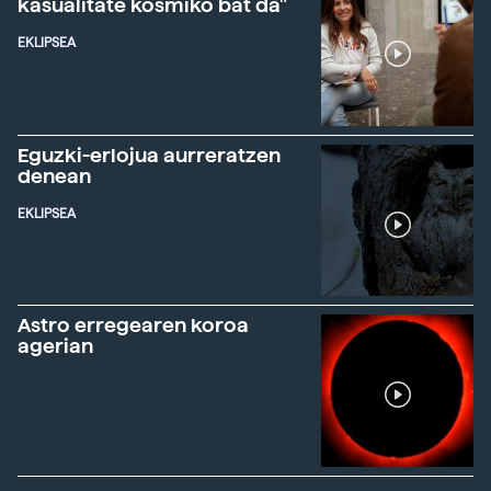
kasualitate kosmiko bat da"
EKLIPSEA
Eguzki-erlojua aurreratzen
denean
EKLIPSEA
Astro erregearen koroa
agerian