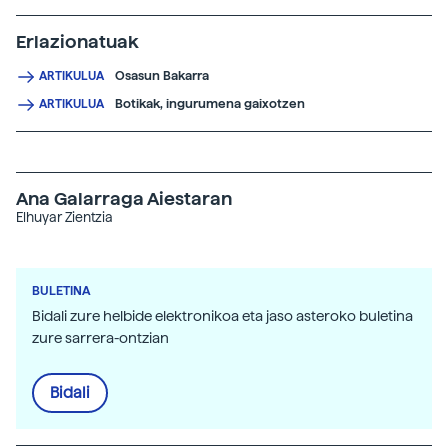
Erlazionatuak
Osasun Bakarra
ARTIKULUA
Botikak, ingurumena gaixotzen
ARTIKULUA
Ana Galarraga Aiestaran
Elhuyar Zientzia
BULETINA
Bidali zure helbide elektronikoa eta jaso asteroko buletina
zure sarrera-ontzian
Bidali