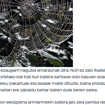
zaugarri nagusia amaraunak dira. Nori ez zaio itsatsi
rietako bat toki ilun batera sartzean edo basoan doal
eku bakartuak eta lasaiak maite dituzte, baina ehiza
goetan ere zabaldu behar izaten dute beren sarea.
ien ekoizpena armiarmekin batera jaio zela pentsa 