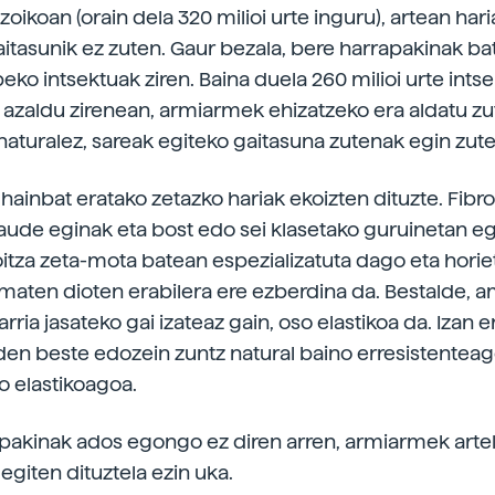
zoikoan (orain dela 320 milioi urte inguru), artean hari
itasunik ez zuten. Gaur bezala, bere harrapakinak bat
ko intsektuak ziren. Baina duela 260 milioi urte ints
zaldu zirenean, armiarmek ehizatzeko era aldatu zu
aturalez, sareak egiteko gaitasuna zutenak egin zute
ainbat eratako zetazko hariak ekoizten dituzte. Fib
aude eginak eta bost edo sei klasetako guruinetan egi
itza zeta-mota batean espezializatuta dago eta horie
ematen dioten erabilera ere ezberdina da. Bestalde, 
arria jasateko gai izateaz gain, oso elastikoa da. Izan e
en beste edozein zuntz natural baino erresistenteag
o elastikoagoa.
pakinak ados egongo ez diren arren, armiarmek arte
egiten dituztela ezin uka.