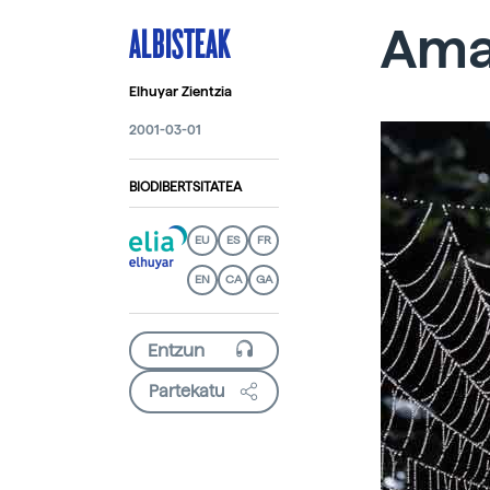
ALBISTEAK
Ama
Elhuyar Zientzia
2001-03-01
BIODIBERTSITATEA
EU
ES
FR
EN
CA
GA
Partekatu