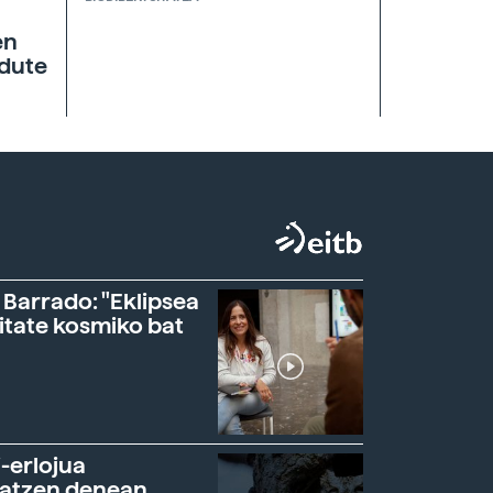
en
 dute
 Barrado: "Eklipsea
itate kosmiko bat
-erlojua
ratzen denean