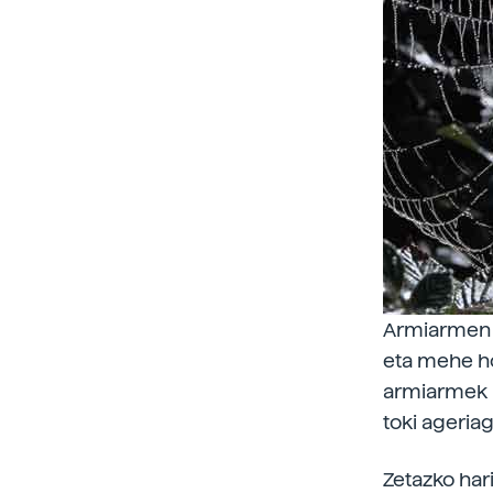
Armiarmen e
eta mehe ho
armiarmek l
toki ageria
Zetazko har