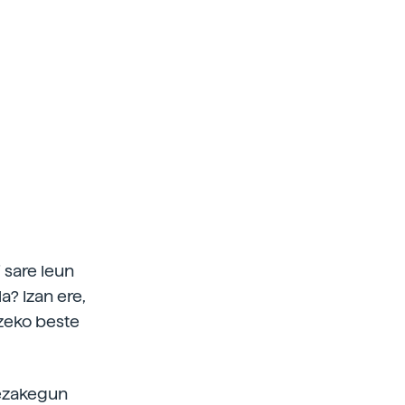
 sare leun
a? Izan ere,
tzeko beste
dezakegun