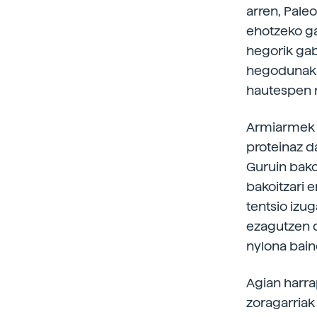
arren, Paleo
ehotzeko ga
hegorik gabe
hegodunak a
hautespen n
Armiarmek h
proteinaz d
Guruin bako
bakoitzari 
tentsio izug
ezagutzen d
nylona bain
Agian harra
zoragarriak 