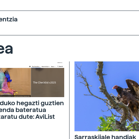
entzia
ea
uko hegazti guztien
enda bateratua
taratu dute: AviList
Sarraskijale handiak