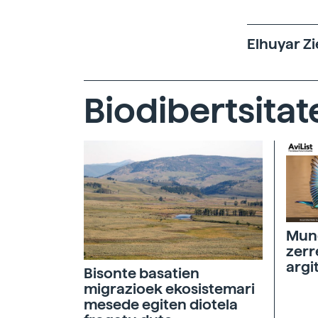
Elhuyar Zi
Biodibertsitat
Mund
zerr
argi
Bisonte basatien
migrazioek ekosistemari
mesede egiten diotela