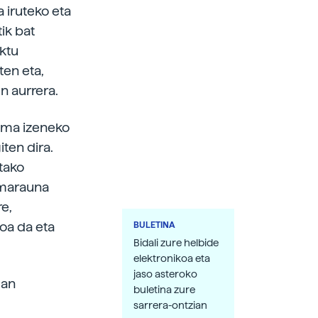
a iruteko eta
ik bat
ektu
ten eta,
n aurrera.
roma izeneko
ten dira.
tako
amarauna
re,
oa da eta
BULETINA
Bidali zure helbide
elektronikoa eta
jaso asteroko
lan
buletina zure
sarrera-ontzian