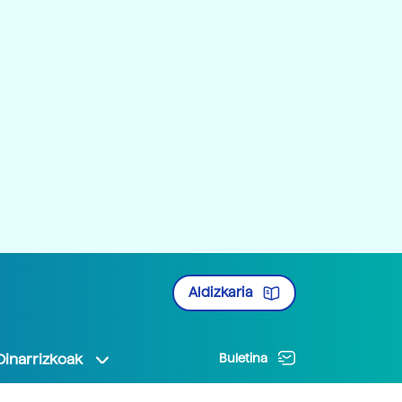
Aldizkaria
Oinarrizkoak
Buletina