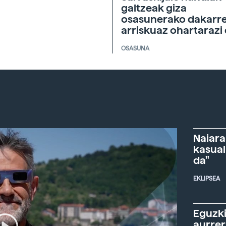
galtzeak giza
osasunerako dakarr
arriskuaz ohartarazi
OSASUNA
Naiara
kasual
da"
EKLIPSEA
Eguzki
aurre