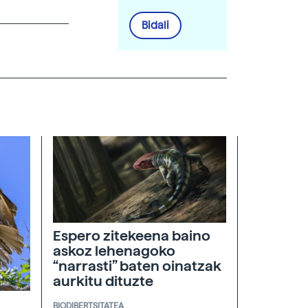
Bidali
Espero zitekeena baino
askoz lehenagoko
“narrasti” baten oinatzak
aurkitu dituzte
BIODIBERTSITATEA