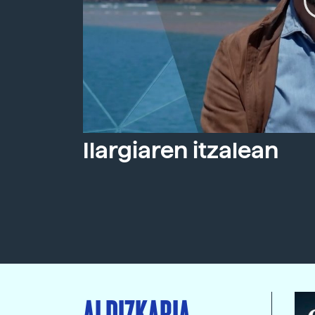
Ilargiaren itzalean
ALDIZKARIA