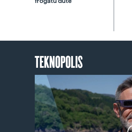
frogatu dute
TEKNOPOLIS