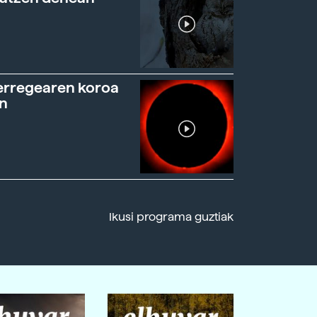
erregearen koroa
n
Ikusi programa guztiak