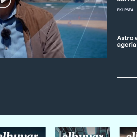
EKLIPSEA
Astro 
ageria