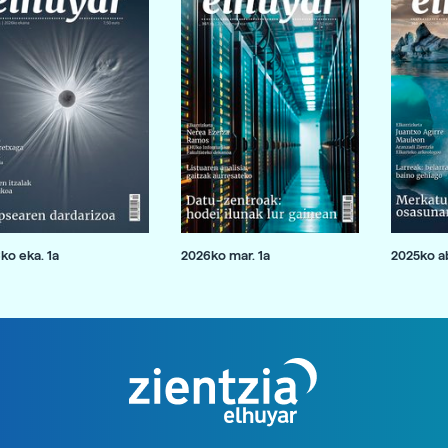
ko eka. 1a
2026ko mar. 1a
2025ko ab