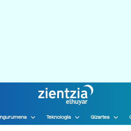
Ingurumena
Teknologia
Gizartea