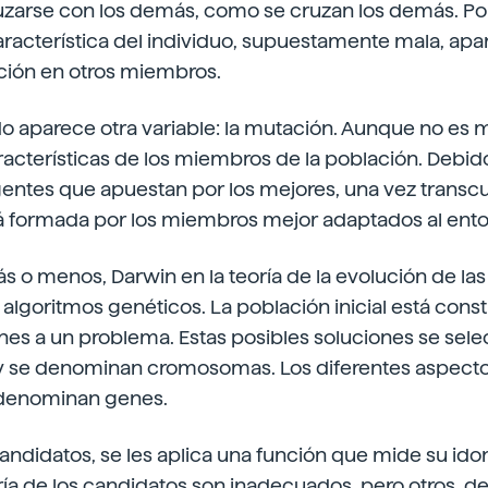
ruzarse con los demás, como se cruzan los demás. Por 
aracterística del individuo, supuestamente mala, apa
ión en otros miembros.
o aparece otra variable: la mutación. Aunque no es 
aracterísticas de los miembros de la población. Debido
entes que apuestan por los mejores, una vez transcu
tá formada por los miembros mejor adaptados al ento
más o menos, Darwin en la teoría de la evolución de las
 algoritmos genéticos. La población inicial está consti
nes a un problema. Estas posibles soluciones se sel
y se denominan cromosomas. Los diferentes aspect
denominan genes.
candidatos, se les aplica una función que mide su id
ía de los candidatos son inadecuados, pero otros, d