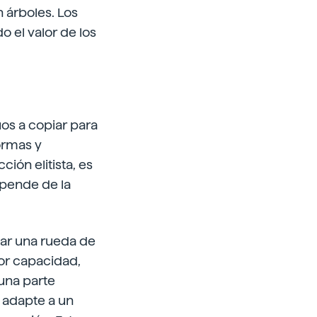
 árboles. Los
 el valor de los
uos a copiar para
ormas y
ción elitista, es
epende de la
zar una rueda de
yor capacidad,
 una parte
 adapte a un