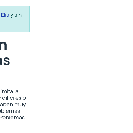
r
Elia
y sin
n
ás
imita la
difíciles o
 saben muy
roblemas
 problemas