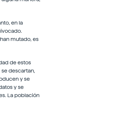
nto, en la
uivocado.
 han mutado, es
idad de estos
s se descartan,
roducen y se
datos y se
ces. La población