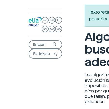
Texto red
posterior 
EU
ES
FR
EN
CA
GA
Algo
busc
Partekatu
ade
Los algorit
evolución b
imposibles
bien por qu
que fallan,
prácticos.