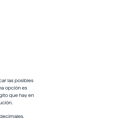
ar las posibles
na opción es
ígito que hay en
ución.
 decimales.