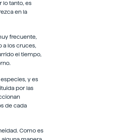
lo tanto, es
rezca en la
muy frecuente,
 a los cruces,
rrido el tiempo,
rno.
 especies, y es
tuida por las
eccionan
os de cada
oneidad. Como es
e alguna manera,