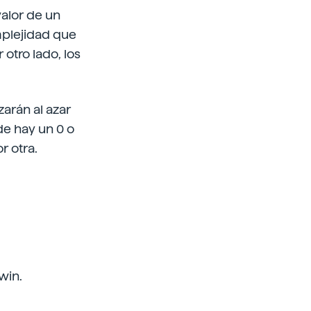
valor de un
mplejidad que
otro lado, los
zarán al azar
de hay un 0 o
r otra.
win.