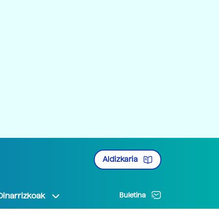
Aldizkaria
Oinarrizkoak
Buletina