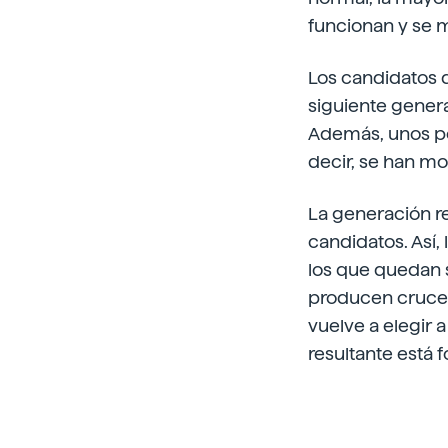
funcionan y se 
Los candidatos q
siguiente genera
Además, unos po
decir, se han m
La generación re
candidatos. Así,
los que quedan s
producen cruces
vuelve a elegir 
resultante está